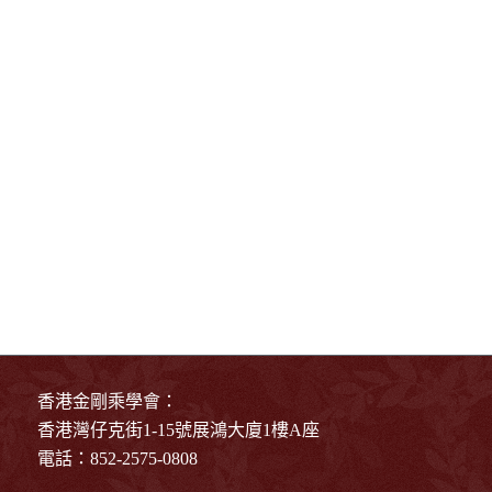
香港金剛乘學會：
香港灣仔克街1-15號展鴻大廈1樓A座
電話：852-2575-0808