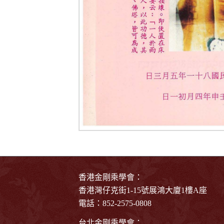
香港金剛乘學會：
香港灣仔克街1-15號展鴻大廈1樓A座
電話：852-2575-0808
台北金剛乘學會：