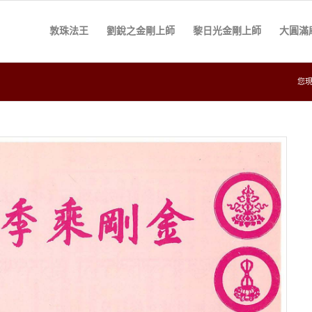
敦珠法王
劉銳之金剛上師
黎日光金剛上師
大圓滿
您