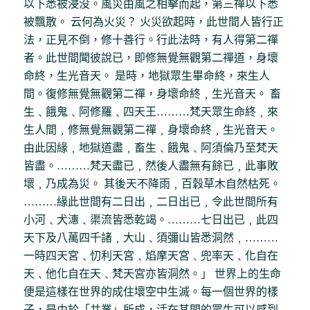
以下悉被浸没。風災由風之相擊而起，第三禪以下悉
被飄散。 云何為火災？ 火災欲起時，此世間人皆行正
法，正見不倒，修十善行。行此法時，有人得第二禪
者。此世間聞彼說已，即修無覺無觀第二禪道，身壞
命終，生光音天。 是時，地獄眾生畢命終，來生人
間。復修無覺無觀第二禪，身壞命終﹐生光音天。 畜
生﹑餓鬼﹑阿修羅﹑四天王………梵天眾生命終﹐來
生人間﹐修無覺無觀第二禪﹐身壞命終﹐生光音天。
由此因緣﹐地獄道盡﹐畜生﹑餓鬼﹑阿須倫乃至梵天
皆盡。………梵天盡已﹐然後人盡無有餘已﹐此事敗
壞﹐乃成為災。 其後天不降雨﹐百穀草木自然枯死。
………緣此世間有二日出﹐二日出已﹐令此世間所有
小河﹑犬潓﹑渠流皆悉乾竭。………七日出已﹐此四
天下及八萬四千諸﹐大山﹑須彌山皆悉洞然﹐………
一時四天宮﹑忉利天宮﹑焰摩天宮﹑兜率天﹑化自在
天﹑他化自在天﹑梵天宮亦皆洞然。」 世界上的生命
便是這樣在世界的成住壞空中生滅。每一個世界的樣
子，是由於「共業」所成，活在其間的眾生可以感到