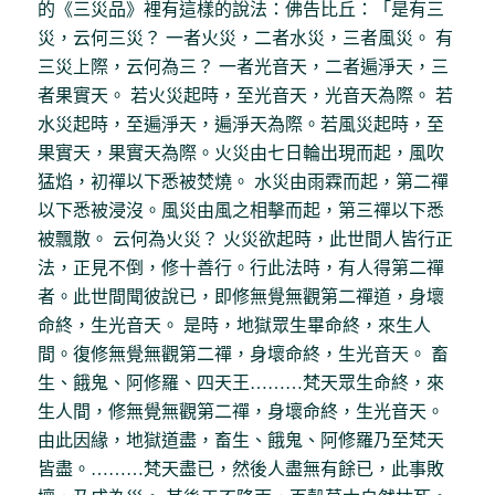
的《三災品》裡有這樣的說法：佛告比丘：「是有三
災，云何三災？ 一者火災，二者水災，三者風災。 有
三災上際，云何為三？ 一者光音天，二者遍淨天，三
者果實天。 若火災起時，至光音天，光音天為際。 若
水災起時，至遍淨天，遍淨天為際。若風災起時，至
果實天，果實天為際。火災由七日輪出現而起，風吹
猛焰，初禪以下悉被焚燒。 水災由雨霖而起，第二禪
以下悉被浸沒。風災由風之相擊而起，第三禪以下悉
被飄散。 云何為火災？ 火災欲起時，此世間人皆行正
法，正見不倒，修十善行。行此法時，有人得第二禪
者。此世間聞彼說已，即修無覺無觀第二禪道，身壞
命終，生光音天。 是時，地獄眾生畢命終，來生人
間。復修無覺無觀第二禪，身壞命終，生光音天。 畜
生、餓鬼、阿修羅、四天王………梵天眾生命終，來
生人間，修無覺無觀第二禪，身壞命終，生光音天。
由此因緣，地獄道盡，畜生、餓鬼、阿修羅乃至梵天
皆盡。………梵天盡已，然後人盡無有餘已，此事敗