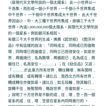
（是現代天文學所說的一個太陽系） 此一小世界以一
千為集，而形成一個小千世界，一千個小千世界集成
中千世界， 一千個中千世界集成大千世界， 此大千世
界因由小、中、大三種千世界所集成，故稱三千大千
世界。內涵1,000,000,000個太陽系。與理代天文學所說
的一個星系，例如銀河系相若。
有關三千大千世界的生滅，佛典《起世經》《閻浮州
品》中有這樣的說法：「同時成立﹐同時成已而復敗
壞﹐同時壞已而復還立﹐同時立已而得安住。如是世
界﹐周遍燒已﹐名為散壞﹐周遍起已﹐名為成立﹐周
遍住已﹐名為安住。……… 」；在《劫住品》又說：
「 ………於此東方所有世界﹐轉住轉壞﹐無有間時﹐
或有轉成﹐或有轉壞。諸比丘﹐南西北方所有世界﹐
轉成轉住亦復如是。諸比丘﹐如五段輪﹐除其軸已﹐
旋轉不住﹐無暫閒時﹐略說世界﹐亦復如是。………
」說明了十方世界是不斷的成﹑住﹑壞﹑空。而一個
星系的成﹑住﹑壞﹑空是在星系內同時進行的 。