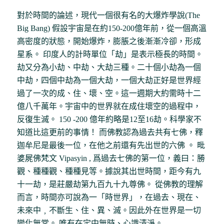
對於時間的論述，現代一個很有名的大爆炸學說(The
Big Bang) 假設宇宙是在約150-200億年前，從一個高溫
高密度的狀態，開始爆炸，膨脹之後漸漸冷卻，形成
星系。 印度人的計時單位「劫」是表示極長的時間。
劫又分為小劫、中劫、大劫三種。二十個小劫為一個
中劫，四個中劫為一個大劫，一個大劫正好是世界經
過了一次的成、住、壞、空。這一週期大約需時十二
億八千萬年。宇宙中的世界就在成住壞空的過程中，
反復生滅。 150 -200 億年約略是12至16劫。科學家不
知道比這更前的事情！ 而佛教認為過去共有七佛，釋
迦牟尼是最後一位，在他之前還有先出世的六佛 。 毗
婆屍佛梵文 Vipasyin , 爲過去七佛的第一位，義曰：勝
觀、種種觀、種種見等。據說其出世時間，距今有九
十一劫，是莊嚴劫第九百九十九尊佛。 從佛教的理解
而言，時間亦可說為一「時世界」，在過去、現在、
未來中﹐不斷生、住、異、滅。因此外在世界是一切
變化無常。 唯有在定中無時、心識清淨。