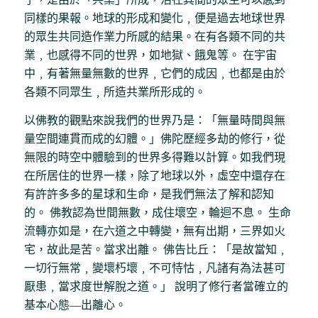
同樣的果報。地球的形成和變化﹐便是過去地球世界
的眾生共同造作業力所感的結果。在有各類不同的共
業﹐也感得不同的世界，如地獄、餓鬼等。 在宇宙
中﹐有著無量無數的世界﹐它們的成因﹐也都是由於
各類不同眾生﹐所造共業所形成的。
以佛教的觀點來說我們的世界乃是：「無量時間與無
量空間連貫而成的幻體。」佛陀歷經多劫的修行，從
無限的時空中體驗到的世界多得難以計算。如我們現
在所居住的世界一樣，除了地球以外，虛空中還存在
有許許多多的星球和生命，是我們無法了解和認知
的。 佛教認為世間無數，成住壞空，輪迴不息。 生命
流轉亦如是，在六道之中轉變，無有出期，三界如火
宅，故此是苦。當求出離。 佛告比丘：「是故當知﹐
一切行無常﹐變壞朽壞﹐不可恃怙﹐凡諸有為法甚可
厭患﹐當求度世解脫之道。」 說明了修行者當確立的
基本心態—出離心。