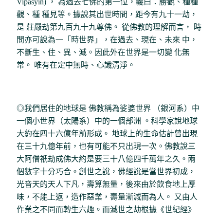
Vipasyin) ， 為過去七佛的第一位，義曰：勝觀、種種
觀、種 種見等。據說其出世時間，距今有九十一劫，
是 莊嚴劫第九百九十九尊佛。 從佛教的理解而言， 時
間亦可說為一「時世界」，在過去、現在、未來 中，
不斷生、住、異、滅。因此外在世界是一切變 化無
常。 唯有在定中無時、心識清淨。
◎我們居住的地球是 佛教稱為娑婆世界 （銀河系）中
一個小世界（太陽系）中的一個部洲 。科學家說地球
大約在四十六億年前形成。 地球上的生命估計曾出現
在三十九億年前，也有可能不只出現一次。佛教說三
大阿僧祇劫成佛大約是要三十八億四千萬年之久。兩
個數字十分巧合。創世之說，佛經說是當世界初成，
光音天的天人下凡，壽算無量，後來由於飲食地上厚
味，不能上返，造作惡業，壽量漸減而為人。 又由人
作業之不同而轉生六趣。而滅世之劫根據《世紀經》