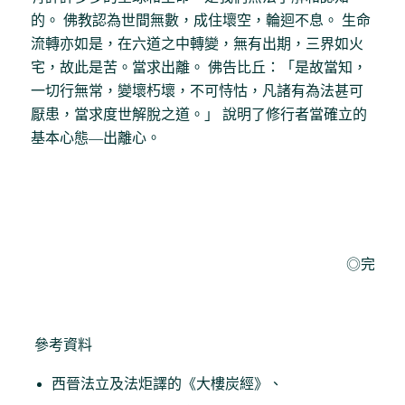
的。 佛教認為世間無數，成住壞空，輪迴不息。 生命
流轉亦如是，在六道之中轉變，無有出期，三界如火
宅，故此是苦。當求出離。 佛告比丘：「是故當知，
一切行無常，變壞朽壞，不可恃怙，凡諸有為法甚可
厭患，當求度世解脫之道。」 說明了修行者當確立的
基本心態—出離心。
◎完
參考資料
西晉法立及法炬譯的《大樓炭經》、