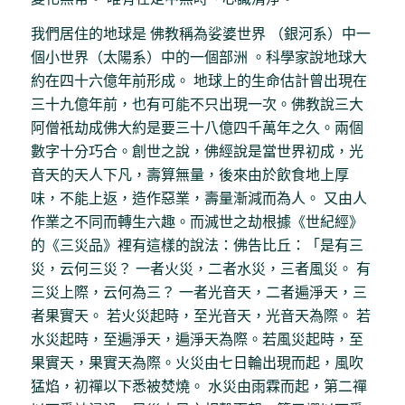
我們居住的地球是 佛教稱為娑婆世界 （銀河系）中一
個小世界（太陽系）中的一個部洲 。科學家說地球大
約在四十六億年前形成。 地球上的生命估計曾出現在
三十九億年前，也有可能不只出現一次。佛教說三大
阿僧祇劫成佛大約是要三十八億四千萬年之久。兩個
數字十分巧合。創世之說，佛經說是當世界初成，光
音天的天人下凡，壽算無量，後來由於飲食地上厚
味，不能上返，造作惡業，壽量漸減而為人。 又由人
作業之不同而轉生六趣。而滅世之劫根據《世紀經》
的《三災品》裡有這樣的說法：佛告比丘：「是有三
災，云何三災？ 一者火災，二者水災，三者風災。 有
三災上際，云何為三？ 一者光音天，二者遍淨天，三
者果實天。 若火災起時，至光音天，光音天為際。 若
水災起時，至遍淨天，遍淨天為際。若風災起時，至
果實天，果實天為際。火災由七日輪出現而起，風吹
猛焰，初禪以下悉被焚燒。 水災由雨霖而起，第二禪