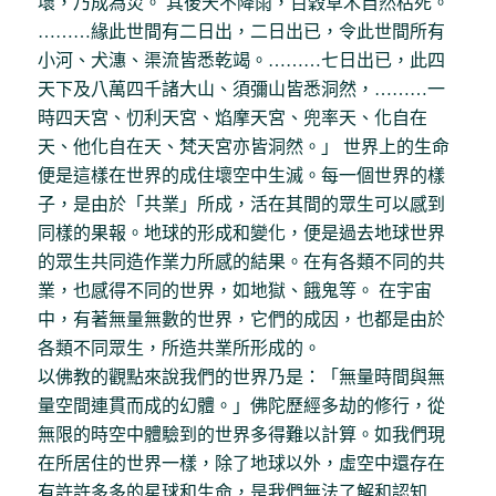
壞，乃成為災。 其後天不降雨，百穀草木自然枯死。
………緣此世間有二日出，二日出已，令此世間所有
小河、犬潓、渠流皆悉乾竭。………七日出已，此四
天下及八萬四千諸大山、須彌山皆悉洞然，………一
時四天宮、忉利天宮、焰摩天宮、兜率天、化自在
天、他化自在天、梵天宮亦皆洞然。」 世界上的生命
便是這樣在世界的成住壞空中生滅。每一個世界的樣
子，是由於「共業」所成，活在其間的眾生可以感到
同樣的果報。地球的形成和變化，便是過去地球世界
的眾生共同造作業力所感的結果。在有各類不同的共
業，也感得不同的世界，如地獄、餓鬼等。 在宇宙
中，有著無量無數的世界，它們的成因，也都是由於
各類不同眾生，所造共業所形成的。
以佛教的觀點來說我們的世界乃是：「無量時間與無
量空間連貫而成的幻體。」佛陀歷經多劫的修行，從
無限的時空中體驗到的世界多得難以計算。如我們現
在所居住的世界一樣，除了地球以外，虛空中還存在
有許許多多的星球和生命，是我們無法了解和認知