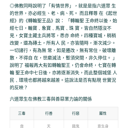
◎佛教同時說明了「有情世界」，就是是指六道眾 生
的世界，亦必經生、老、病、死。 而且釋尊 在《起世
經》的《轉輪聖王品》說： 「轉輪聖 王命終以後，始
經七日，輪寶﹑象寶﹑馬寶﹑珠 寶，皆自然隱沒不
見，女寶主藏主兵將等，悉亦 命終，四種寶城，稍稍
改變，還為磚土，所有人 民，亦皆隨時，漸次減少。
一切諸行，有為無 常，如是遷改，無有常住，破壞離
散，不得自 在，世磨滅法，暫須臾間，非久停住。 」
說明了 福報再大有如轉輪聖王，仍會命終，七寶在轉
輪 聖王命中七日後，亦將逐漸消失，而此整個城堡 人
民﹑環境也都將越來越差。這說法是否有點現 世實況
的反映？
六道眾生在佛教三毒與善惡業力論的關係
三毒
行善
行惡
屬性
貪
天
餓鬼
意生身