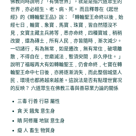
佛教同時說明了「有情世界」，就是是指六道眾生的
世界﹐亦必經生、老、病、死。 而且釋尊在《起世
經》的《轉輪聖王品》說： 「轉輪聖王命終以後﹐始
經七日﹐輪寶﹑象寶﹑馬寶﹑珠寶﹐皆自然隱沒不
見﹐女寶主藏主兵將等﹐悉亦命終﹐四種寶城﹐稍稍
改變﹐還為磚土﹐所有人民﹐亦皆隨時﹐漸次減少。
一切諸行﹐有為無常﹐如是遷改﹐無有常住﹐破壞離
散﹐不得自在﹐世磨滅法﹐暫須臾間﹐非久停住。 」
說明了福報再大有如轉輪聖王﹐仍會命終﹐七寶在轉
輪聖王命中七日後﹐亦將逐漸消失﹐而此整個城堡人
民﹑環境也都將越來越差。這說法是否有點理世實况
的反映？ 六道眾生在佛教三毒與善惡業力論的關係
三毒 行善 行惡 屬性
貪 天 餓鬼 意生身
瞋 阿修羅 地獄 意生身
癡 人 畜生 物質身