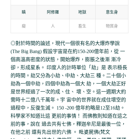
瞋
阿修羅
地獄
意生身
癡
人
畜生
物質身
◎對於時間的論述，現代一個很有名的大爆炸學說
(The Big Bang) 假設宇宙是在約150-200億年前，從 一
個高溫高密度的狀態，開始爆炸，膨脹之後漸 漸冷
卻，形成星系。 印度人的計時單位「劫」是 表示極長
的時間。劫又分為小劫、中劫、大劫三 種。二十個小
劫為一個中劫，四個中劫為一個大 劫，一個大劫正好
是世界經過了一次的成、住、 壞、空。這一週期大約
需時十二億八千萬年。宇 宙中的世界就在成住壞空的
過程中，反復生滅。 150 -200 億年約略是12至16劫。
科學家不知道比這 更前的事情！ 而佛教則知道在這之
前的事，說在 過去共有七佛，釋迦牟尼是最後一位，
在他之前 還有先出世的六佛 。 毗婆屍佛(梵文