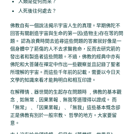
人類是從何而來？
人死後往何處去？
佛教自有一個說法揭示宇宙人生的真理。早期佛陀不
回答有關創造宇宙與生命的第一因(造物主)存在等的問
題。 認為浪費時間去追尋這些問題的答案就好像是一
個身體中了箭傷的人不去求醫救命，反而去研究箭的
發出者和製造者這些問題。不過，佛教的經典中亦有
佛陀和大菩薩在禪定中作出一些觀察並且記錄了聖者
所理解的宇宙。而這些千年前的記載，需要以今日天
文學的知識來看才能夠明白和相互印證。
在解釋情﹑器世間的生起存在問題時 ﹐佛教的基本觀
念﹐如無常﹑因果業報﹑無我等道理得以證成。 而
「無常」﹑「因果業報」﹑「無我」這些基本慨念卻
正是佛教有別於一般宗教、 哲學的地方。大家要留
意。