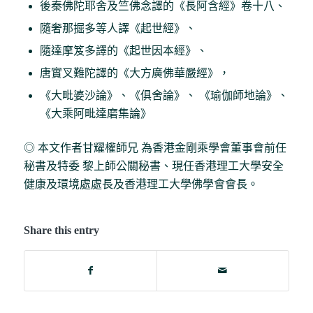
後秦佛陀耶舍及竺佛念譯的《長阿含經》卷十八、
隨奢那掘多等人譯《起世經》、
隨達摩笈多譯的《起世因本經》、
唐實叉難陀譯的《大方廣佛華嚴經》，
《大毗婆沙論》、《俱舍論》、 《瑜伽師地論》、
《大乘阿毗達磨集論》
◎ 本文作者甘耀權師兄 為香港金剛乘學會董事會前任
秘書及特委 黎上師公關秘書、現任香港理工大學安全
健康及環境處處長及香港理工大學佛學會會長。
Share this entry