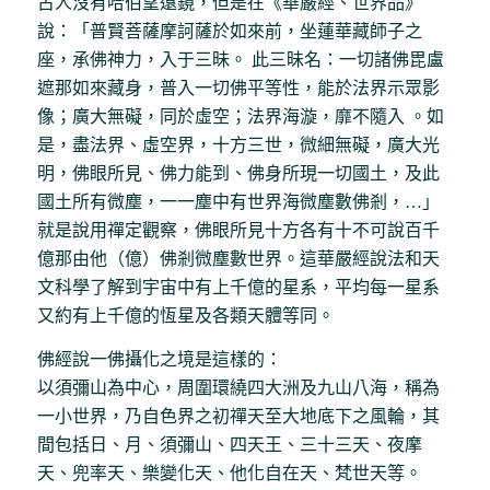
古人沒有哈伯望遠鏡，但是在《華嚴經、世界品》
說：「普賢菩薩摩訶薩於如來前，坐蓮華藏師子之
座，承佛神力，入于三昧。 此三昧名：一切諸佛毘盧
遮那如來藏身，普入一切佛平等性，能於法界示眾影
像；廣大無礙，同於虛空；法界海漩，靡不隨入 。如
是，盡法界、虛空界，十方三世，微細無礙，廣大光
明，佛眼所見、佛力能到、佛身所現一切國土，及此
國土所有微塵，一一塵中有世界海微塵數佛剎，…」
就是說用禪定觀察，佛眼所見十方各有十不可說百千
億那由他（億）佛剎微塵數世界。這華嚴經說法和天
文科學了解到宇宙中有上千億的星系，平均每一星系
又約有上千億的恆星及各類天體等同。
佛經說一佛攝化之境是這樣的：
以須彌山為中心，周圍環繞四大洲及九山八海，稱為
一小世界，乃自色界之初禪天至大地底下之風輪，其
間包括日、月、須彌山、四天王、三十三天、夜摩
天、兜率天、樂變化天、他化自在天、梵世天等。