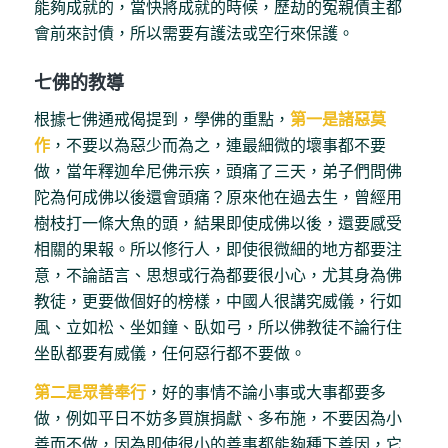
能夠成就的，當快將成就的時候，歷劫的冤親債主都
會前來討債，所以需要有護法或空行來保護。
七佛的教導
根據七佛通戒偈提到，學佛的重點，
第一是諸惡莫
作
，不要以為惡少而為之，連最細微的壞事都不要
做，當年釋迦牟尼佛示疾，頭痛了三天，弟子們問佛
陀為何成佛以後還會頭痛？原來他在過去生，曾經用
樹枝打一條大魚的頭，結果即使成佛以後，還要感受
相關的果報。所以修行人，即使很微細的地方都要注
意，不論語言、思想或行為都要很小心，尤其身為佛
教徒，更要做個好的榜樣，中國人很講究威儀，行如
風、立如松、坐如鐘、臥如弓，所以佛教徒不論行住
坐臥都要有威儀，任何惡行都不要做。
第二是眾善奉行
，好的事情不論小事或大事都要多
做，例如平日不妨多買旗捐獻、多布施，不要因為小
善而不做，因為即使很小的善事都能夠種下善因，它