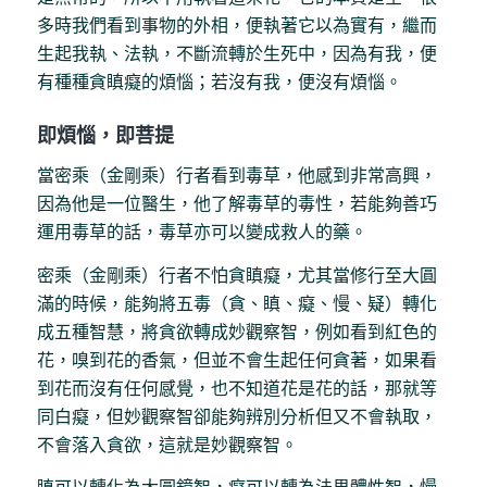
多時我們看到事物的外相，便執著它以為實有，繼而
生起我執、法執，不斷流轉於生死中，因為有我，便
有種種貪瞋癡的煩惱；若沒有我，便沒有煩惱。
即煩惱，即菩提
當密乘（金剛乘）行者看到毒草，他感到非常高興，
因為他是一位醫生，他了解毒草的毒性，若能夠善巧
運用毒草的話，毒草亦可以變成救人的藥。
密乘（金剛乘）行者不怕貪瞋癡，尤其當修行至大圓
滿的時候，能夠將五毒（貪、瞋、癡、慢、疑）轉化
成五種智慧，將貪欲轉成妙觀察智，例如看到紅色的
花，嗅到花的香氣，但並不會生起任何貪著，如果看
到花而沒有任何感覺，也不知道花是花的話，那就等
同白癡，但妙觀察智卻能夠辨別分析但又不會執取，
不會落入貪欲，這就是妙觀察智。