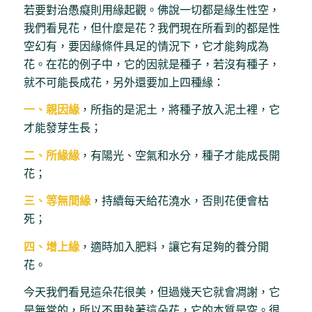
若要對治愚癡則用緣起觀。佛說一切都是緣生性空，
我們看見花，但什麼是花？我們現在所看到的都是性
空幻有，要因緣條件具足的情況下，它才能夠成為
花。在花的例子中，它的因就是種子，若沒有種子，
就不可能長成花，另外還要加上四種緣：
一、親因緣
，所指的是泥土，將種子放入泥土裡，它
才能發芽生長；
二、所緣緣
，有陽光、空氣和水分，種子才能成長開
花；
三、等無間緣
，持續每天給花澆水，否則花便會枯
死；
四、增上緣
，適時加入肥料，讓它有足夠的養分開
花。
今天我們看見這朵花很美，但過幾天它就會凋謝，它
是無常的，所以不用執著這朵花，它的本質是空。很