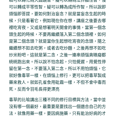
瞋可以轉化為大圓鏡智，癡可以轉為法界體性智，慢
可以轉成平等性智，疑可以轉為成所作智，所以說即
煩惱即菩提，要如何對治妄念？就是當妄念生起的時
候，只是看著它，例如現在你在想，講座之後要去哪
裡吃宵夜，又或是想著明天開會的事情，當第一個念
頭生起的時候，不要再繼續落入第二個念頭裡，如何
是第二個念頭？就是當你生起想吃宵夜的念頭，隨之
繼續想不如去吃粥，或者去吃炒麵，之後再想不如吃
炒米粉吧，這就是第二念，之後一連串煩惱貪瞋癡都
統統跑出來。所以說不怕念起，只怕覺遲，用覺性停
留在第一念，不要落入第二念，所以不用怕煩惱，它
就好像毒草一樣，在煩惱上修行，更可以把毒草製成
藥來救人。就如孔雀食用砒霜一樣，不但不會中毒而
死，反而令羽毛長得更漂亮
毒草的比喻講出三種不同的修行目標與方法，當中並
沒有哪一個最好，最重要是要找出一個適合自己的方
法，就像用藥一樣，要因病施藥，只有能治好病的才