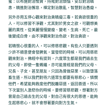
蜜：以布施對治慳貪，持戒對治煩惱，安忍對治瞋
恚，精進對治懈怠，禪定對治散亂，智慧對治愚癡。
另外亦用五停心觀來對治貪瞋癡三毒。若貪欲很重的
人，可以修習不淨觀，尤其對於男女之欲，可觀想美
麗的異性，從美麗慢慢變瘦、變老、生病、死亡，最
後變成白骨，由不淨觀來對治色欲，對治貪欲。
若瞋恨心很重的人，可以修慈悲觀。有些人只要遇到
少許不順意便會發脾氣，當發怒的時候，可以用慈悲
觀來對治。佛經中有提到，六度眾生都是我們過去生
的父母，即使一隻螞蟻，亦可能曾經是我們的父母、
兄長、子女，甚至朋友，只因為曾做惡業，以致墮落
畜生道，所以我們對待六道眾生都要有慈悲心，憐憫
他們，希望能夠救度他們脫離惡道，返回善道。所以
下次當別人激怒你的時候，要修習慈悲觀，想著對方
曾是自己過去生的父母，對自己有很大的恩德，能夠
生起慈悲心，就不會想著要向對方生氣。