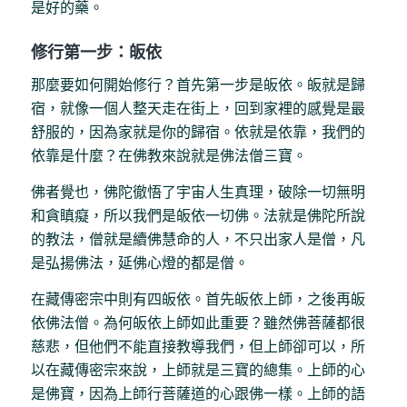
是好的藥。
修行第一步：皈依
那麼要如何開始修行？首先第一步是皈依。皈就是歸
宿，就像一個人整天走在街上，回到家裡的感覺是最
舒服的，因為家就是你的歸宿。依就是依靠，我們的
依靠是什麼？在佛教來說就是佛法僧三寶。
佛者覺也，佛陀徹悟了宇宙人生真理，破除一切無明
和貪瞋癡，所以我們是皈依一切佛。法就是佛陀所說
的教法，僧就是續佛慧命的人，不只出家人是僧，凡
是弘揚佛法，延佛心燈的都是僧。
在藏傳密宗中則有四皈依。首先皈依上師，之後再皈
依佛法僧。為何皈依上師如此重要？雖然佛菩薩都很
慈悲，但他們不能直接教導我們，但上師卻可以，所
以在藏傳密宗來說，上師就是三寶的總集。上師的心
是佛寶，因為上師行菩薩道的心跟佛一樣。上師的語