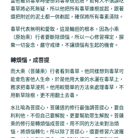
當他看到毒草時便想到毒草很危險，若有人不慎誤吃
毒草將必死無疑，所以他把所有毒草連根拔起，跟著
還把附近的泥土都一併剷起，確保將所有毒素清除。
毒草代表無明和愛取，這是輪迴的根本，因為小乘
（原始乘）行者要斷除煩惱，所以一心修習禪定，摒
棄一切妄念，嚴守戒律，不讓煩惱有生起的機會。
轉煩惱，成菩提
而大乘（菩薩乘）行者看到毒草，他同樣想到毒草可
能會危害他人生命，於是他用大量的水灑在毒草上，
務求把毒草浸死。他用較簡單的方法來處理毒草，不
用斬草除根，更不用翻土去毒。
水比喻為菩提心，菩薩道的修行最強調菩提心，要自
利利他，不但自己要解脫，更要幫助眾生解脫。菩薩
乘的修行是轉煩惱成菩提，用不同的方法來對治煩
惱，將煩惱轉化。所以除了菩提心，還要修習六波羅