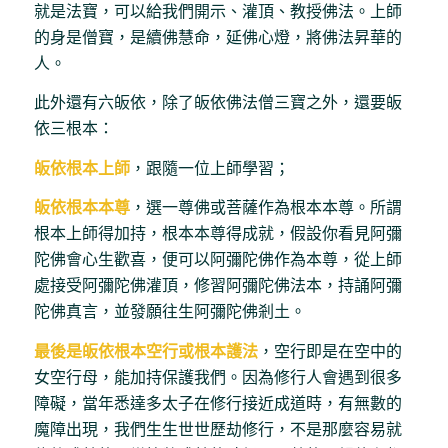
就是法寶，可以給我們開示、灌頂、教授佛法。上師
的身是僧寶，是續佛慧命，延佛心燈，將佛法昇華的
人。
此外還有六皈依，除了皈依佛法僧三寶之外，還要皈
依三根本：
皈依根本上師
，跟隨一位上師學習；
皈依根本本尊
，選一尊佛或菩薩作為根本本尊。所謂
根本上師得加持，根本本尊得成就，假設你看見阿彌
陀佛會心生歡喜，便可以阿彌陀佛作為本尊，從上師
處接受阿彌陀佛灌頂，修習阿彌陀佛法本，持誦阿彌
陀佛真言，並發願往生阿彌陀佛剎土。
最後是皈依根本空行或根本護法
，空行即是在空中的
女空行母，能加持保護我們。因為修行人會遇到很多
障礙，當年悉達多太子在修行接近成道時，有無數的
魔障出現，我們生生世世歷劫修行，不是那麼容易就