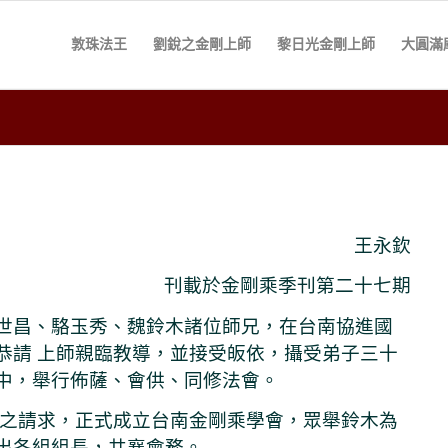
敦珠法王
劉銳之金剛上師
黎日光金剛上師
大圓滿
王永欽
刊載於金剛乘季刊第二十七期
世昌、駱玉秀、魏鈴木諸位師兄，在台南協進國
恭請 上師親臨教導，並接受皈依，攝受弟子三十
中，舉行佈薩、會供、同修法會。
弟之請求，正式成立台南金剛乘學會，眾舉鈴木為
出各組組長，共襄會務。