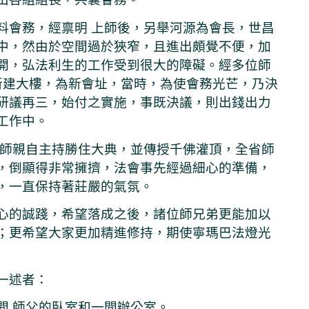
料會務，經禀明 上師後，另舉河源為會長，世昌
中，然由於空間過於狹窄，且進出頗覺不便，加
開，弘法利生的工作受到很大的障礙。經多位師
幢新建大樓，為新會址，當時，為使會務光芒，乃決
研議再三，始付之實施，事既決議，則出錢出力
工作中。
上師親自主持勝住大典，並傳授千佛灌頂，全省師
，倒顯得非常擁擠，法會事先經過細心的準備，
，一直保持著莊嚴的氣氛。
心的誠踐，希望落成之後，諸位師兄弟更能加以
；更希望大家更加精進修持，期使寧瑪巴法燈光
一述者：
間 師父的臥室和一間辦公室。