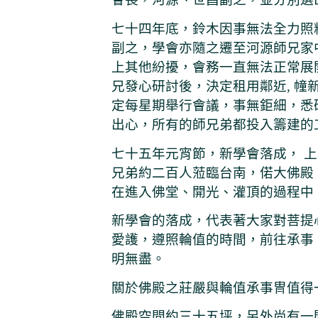
七十四年底，鈴木因事無法全力照
副之，學會亦隨之遷至河源師兄家
上其他紛擾，會務一直無法正常展
兄發心研討後，決定租用鄰近, 
定每星期舉行會議，事無鉅細，悉
出心，所有的師兄弟都投入籌建的
七十五年元宵節，新學會落成， 
兄弟約二百人蒞臨台南，偌大佛殿
在進入佛堂、開光、灌頂的過程中
新學會的落成，代表著大家對菩提
愛護，遵照輪值的時間，前往承事
明無盡。
關於佛殿之莊嚴與輪值承事冑值得
佛殿空間約三十五坪，另外尚有一