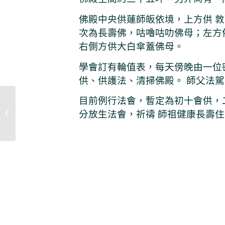
佛殿中央供蓮師皈依境，上方供 
次為長壽佛，咕嚕咕叻佛母；左方
右側方供大白傘蓋佛母。
學會訂有輪值表，每天傍晚由一位
供、供護法、清掃佛殿。 師父法
目前例行法會，暫定為初十會供，
分放生法會，祈禱 師祖健康長壽
澳門金剛乘學會