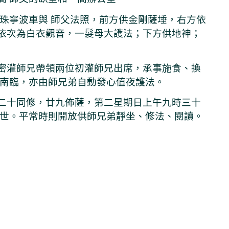
敦珠寧波車與 師父法照，前方供金剛薩埵，右方依
依次為白衣觀音，一髮母大護法；下方供地神；
密灌師兄帶領兩位初灌師兄出席，承事施食、換
駕南臨，亦由師兄弟自動發心值夜護法。
二十同修，廿九佈薩，第二星期日上午九時三十
住世。平常時則開放供師兄弟靜坐、修法、閱讀。