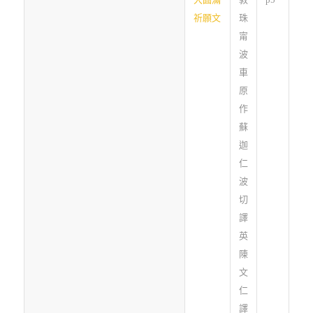
祈願文
珠
甯
波
車
原
作
蘇
迦
仁
波
切
譯
英
陳
文
仁
譯