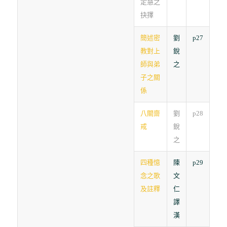
定慧之
抉擇
簡述密
劉
p27
教對上
銳
師與弟
之
子之關
係
八關齋
劉
p28
戒
銳
之
四種憶
陳
p29
念之歌
文
及註釋
仁
譯
漢