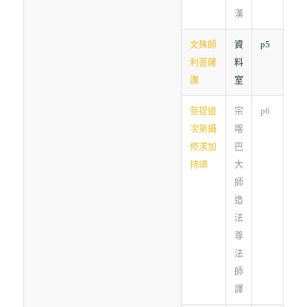
漢
文殊師
資
p5
利菩薩
料
讚
室
菩提道
宗
p6
次第攝
喀
修求加
巴
持頌
大
師
造
法
尊
法
師
譯