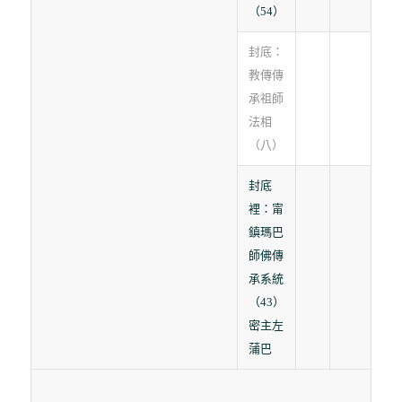
（54）
封底：
教傳傳
承祖師
法相
（八）
封底
裡：甯
鎮瑪巴
師佛傳
承系統
（43）
密主左
蒲巴