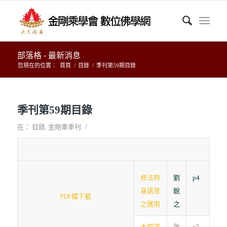
部落格 - 最新消息
您現在的位置：
首頁
/
目錄
/
季刊第59期目錄
季刊第59期目錄
/
在：
目錄
,
金剛乘季刊
修法時
劉
p4
身語意
銳
PDF檔下載
之運用
之
大圓滿
敦
p5