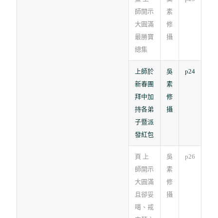
師開示
素
大圓滿
修
最勝寶
攝
總集
上師於
吳
p24
新春團
素
拜中加
修
持各弟
攝
子暨派
發紅包
頁 上
吳
p26
師開示
素
大圓滿
修
且卻妥
攝
噶、戒