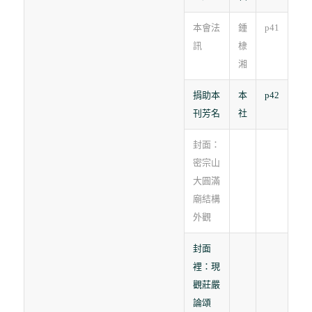
本會法
鍾
p41
訊
棣
湘
捐助本
本
p42
刊芳名
社
封面：
密宗山
大圓滿
廟結構
外觀
封面
裡：現
觀莊嚴
論頌