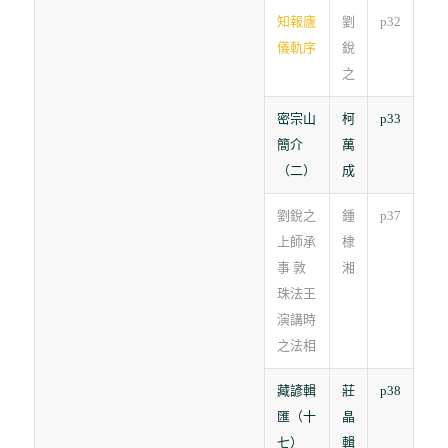
知報廬
劉
p32
儀軌序
銳
之
密宗山
柯
p33
簡介
萬
（二）
成
劉銳之
鍾
p37
上師承
棣
事 敦
湘
珠法王
演講時
之法相
藏諺輯
莊
p38
匯（十
晶
七）
輯