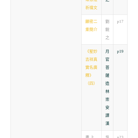
祈禱文
顯密二
劉
p17
乘簡介
銳
之
《聖妙
月
p19
吉祥真
官
實名廣
菩
釋》
薩
（四）
造
林
崇
安
譯
漢
畫 上
吳
p23