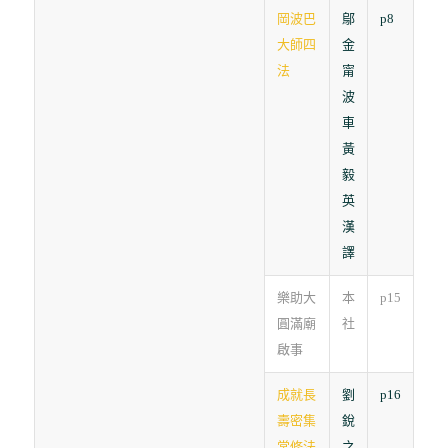
岡波巴
鄔
p8
大師四
金
法
甯
波
車
黃
毅
英
漢
譯
樂助大
本
p15
圓滿廟
社
啟事
成就長
劉
p16
壽密集
銳
常修法
之