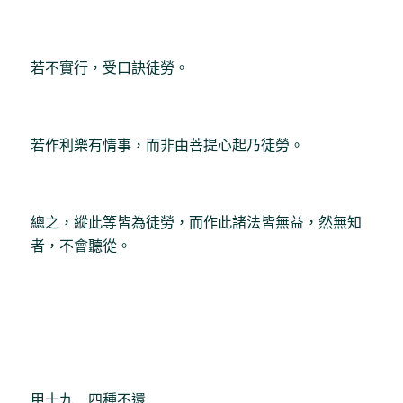
若不實行，受口訣徒勞。
若作利樂有情事，而非由菩提心起乃徒勞。
總之，縱此等皆為徒勞，而作此諸法皆無益，然無知
者，不會聽從。
甲十九 四種不還