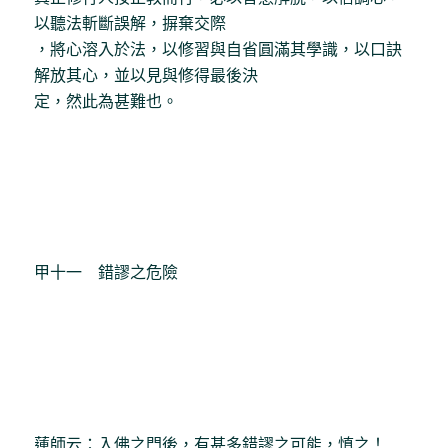
以聽法斬斷誤解，摒棄交際
，將心溶入於法，以修習與自省圓滿其學識，以口訣
解放其心，並以見與修得最後決
定，然此為甚難也。
甲十一 錯謬之危險
蓮師云：入佛之門後，有甚多錯謬之可能，慎之！