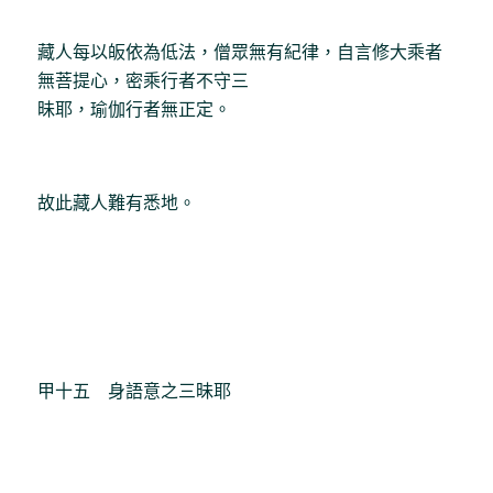
藏人每以皈依為低法，僧眾無有紀律，自言修大乘者
無菩提心，密乘行者不守三
昧耶，瑜伽行者無正定。
故此藏人難有悉地。
甲十五 身語意之三昧耶