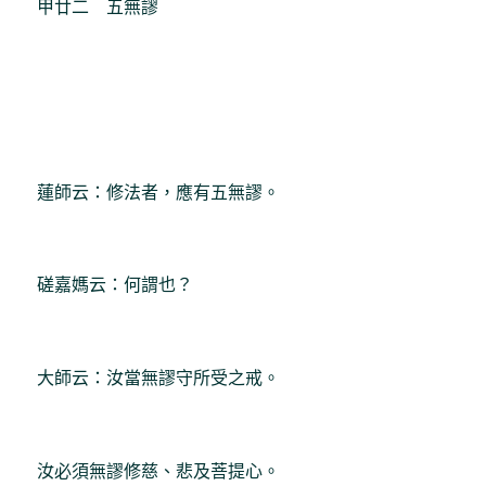
甲廿二 五無謬
蓮師云：修法者，應有五無謬。
磋嘉媽云：何謂也？
大師云：汝當無謬守所受之戒。
汝必須無謬修慈、悲及菩提心。