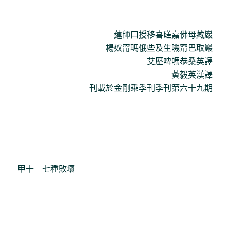
蓮師口授移喜磋嘉佛母藏巖
楊奴甯瑪俄些及生嘰甯巴取巖
艾歷啤嗎恭桑英譯
黃毅英漢譯
刊載於金剛乘季刊季刊第六十九期
甲十 七種敗壞