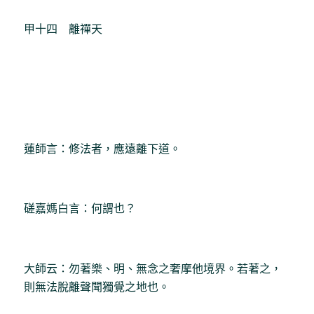
甲十四 離禪天
蓮師言：修法者，應遠離下道。
磋嘉媽白言：何謂也？
大師云：勿著樂、明、無念之奢摩他境界。若著之，
則無法脫離聲聞獨覺之地也。