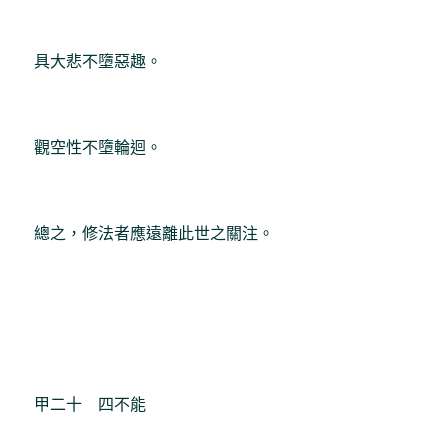
具大悲不墮惡趣。
觀空性不墮輪迴。
總之，修法者應遠離此世之關注。
甲二十 四不能