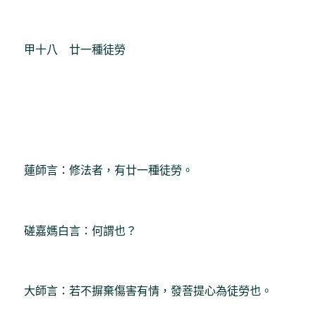
甲十八 廿一種徒勞
蓮師言：修法者，有廿一種徒勞。
磋嘉媽白言：何謂也？
大師言：若不摒棄傷害有情，發菩提心為徒勞也。