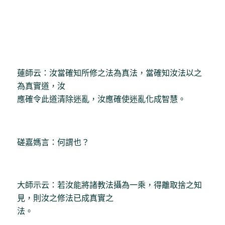
蓮師云：汝當確知所修之法為真法，當確知汝法以之
為真實道，汝
應確令此道清除迷亂，汝應確使迷亂化成智慧。
磋嘉媽言：何謂也？
大師示云：若汝能將諸教法攝為一乘，得離取捨之知
見，則汝之修法已成真實之
法。