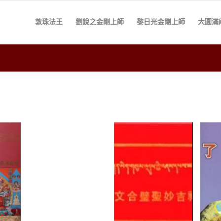
敦珠法王
劉銳之金剛上師
黎日光金剛上師
大圓滿