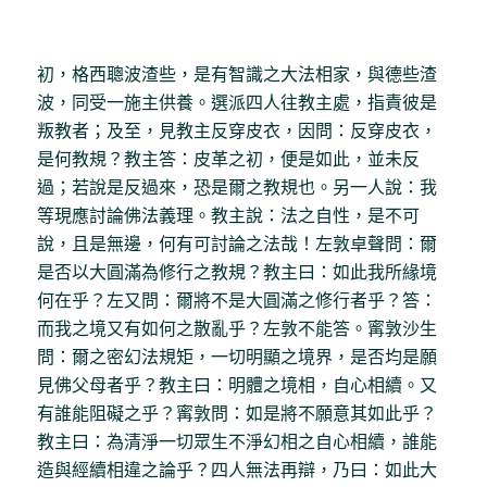
初，格西聰波渣些，是有智識之大法相家，與德些渣
波，同受一施主供養。選派四人往教主處，指責彼是
叛教者；及至，見教主反穿皮衣，因問：反穿皮衣，
是何教規？教主答：皮革之初，便是如此，並未反
過；若說是反過來，恐是爾之教規也。另一人說：我
等現應討論佛法義理。教主說：法之自性，是不可
說，且是無邊，何有可討論之法哉！左敦卓聲問：爾
是否以大圓滿為修行之教規？教主曰：如此我所緣境
何在乎？左又問：爾將不是大圓滿之修行者乎？答：
而我之境又有如何之散亂乎？左敦不能答。寗敦沙生
問：爾之密幻法規矩，一切明顯之境界，是否均是願
見佛父母者乎？教主曰：明體之境相，自心相續。又
有誰能阻礙之乎？寗敦問：如是將不願意其如此乎？
教主曰：為清淨一切眾生不淨幻相之自心相續，誰能
造與經續相違之論乎？四人無法再辯，乃曰：如此大