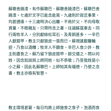
蘇聰舍饒渣，有作蘇聰巴、蘇聰舍饒渣巴，蘇聰巴舍
饒渣。七歲於文字已能念能寫，九歲則於寂忿事業，
均甚通達。十三歲時決心出離，不商於父，不向母取
資量，不晤親友，只帶所念之書，往謁蘇窩車去。同
行兩牧羊人，分別獻綠松耳石、及青銅甚多，一辛巴
人獻鎧甲，教主只獻狼皮一張而已。蘇視誰厭離輪
迴，乃食以酒糟；牧羊人不願食，辛巴人食少許，教
主則盡食之。蘇乃留下狼皮鎧甲，餘交還之。問以何
姓，因念如說與上師同姓，似不恭敬；乃答我姓是小
小之蘇，因此名蘇聰巴。上師知其有福德，乃使之念
書，教主亦極有智慧。
教主環境甚窘，每日均將上師施食之食子，泡酒而食