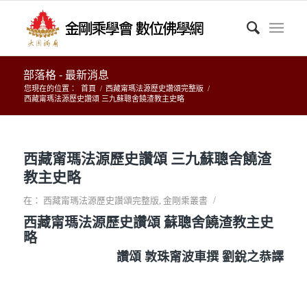
部落格 - 最新消息
您現在的位置：
首頁
/
西藏甯瑪法源歷史讚頌完整版
/
西藏甯瑪法源歷史讚頌 三九蘇聰舍饒渣教主史略
西藏甯瑪法源歷史讚頌 三九蘇聰舍饒渣
教主史略
/
在：
西藏甯瑪法源歷史讚頌完整版
,
金剛乘叢書
西藏甯瑪法源歷史讚頌 蘇聰舍饒渣教主史
略
讚頌 敦珠甯波車撰 劉銳之恭譯