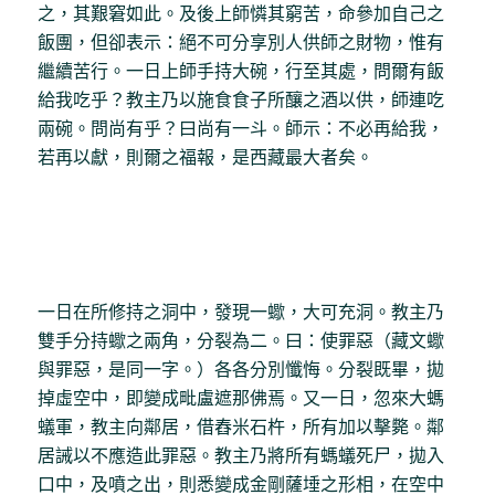
之，其艱窘如此。及後上師憐其窮苦，命參加自己之
飯團，但卻表示：絕不可分享別人供師之財物，惟有
繼續苦行。一日上師手持大碗，行至其處，問爾有飯
給我吃乎？教主乃以施食食子所釀之酒以供，師連吃
兩碗。問尚有乎？曰尚有一斗。師示：不必再給我，
若再以獻，則爾之福報，是西藏最大者矣。
一日在所修持之洞中，發現一蠍，大可充洞。教主乃
雙手分持蠍之兩角，分裂為二。曰：使罪惡（藏文蠍
與罪惡，是同一字。）各各分別懺悔。分裂既畢，拋
掉虛空中，即變成毗盧遮那佛焉。又一日，忽來大螞
蟻軍，教主向鄰居，借舂米石杵，所有加以擊斃。鄰
居誡以不應造此罪惡。教主乃將所有螞蟻死尸，拋入
口中，及噴之出，則悉變成金剛薩埵之形相，在空中