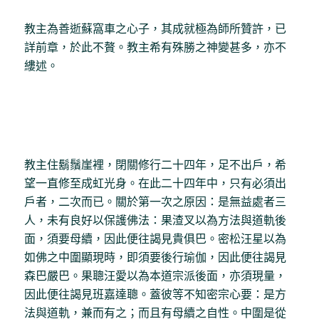
教主為善逝蘇窩車之心子，其成就極為師所贊許，已
詳前章，於此不贅。教主希有殊勝之神變甚多，亦不
縷述。
教主住鬍鬚崖裡，閉關修行二十四年，足不出戶，希
望一直修至成虹光身。在此二十四年中，只有必須出
戶者，二次而已。關於第一次之原因：是無益處者三
人，未有良好以保護佛法：果渣叉以為方法與道軌後
面，須要母續，因此便往謁見貴俱巴。密松汪星以為
如佛之中圍顯現時，即須要後行瑜伽，因此便往謁見
森巴嚴巴。果聰汪愛以為本道宗派後面，亦須現量，
因此便往謁見班嘉達聰。蓋彼等不知密宗心要：是方
法與道軌，兼而有之；而且有母續之自性。中圍是從