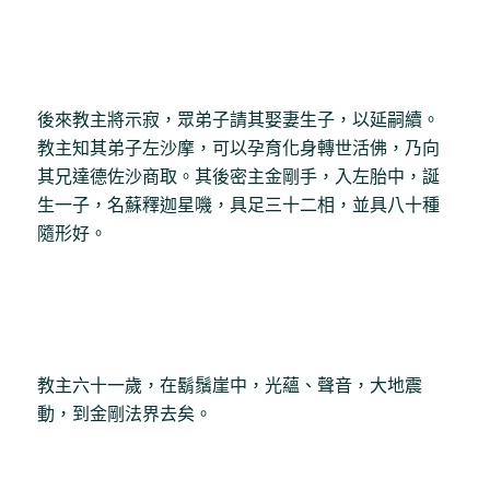
後來教主將示寂，眾弟子請其娶妻生子，以延嗣續。
教主知其弟子左沙摩，可以孕育化身轉世活佛，乃向
其兄達德佐沙商取。其後密主金剛手，入左胎中，誕
生一子，名蘇釋迦星嘰，具足三十二相，並具八十種
隨形好。
教主六十一歲，在鬍鬚崖中，光蘊、聲音，大地震
動，到金剛法界去矣。