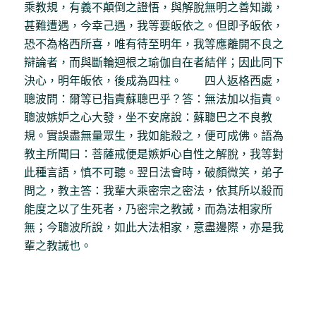
乘教規，有義不顛倒之證悟，與解脫無明之善知識，
甚難遭遇，今幸己遇，我等要皈依之。但即予皈依，
恐不為格西所喜，唯有待至明年，我等應離開不良之
辯論者，而與斷輪迴根之瑜伽自在者結伴；因此同下
決心，明年皈依，後成為四柱。 四人返格西處，
聰波問：爾等已指責蘇聰巴乎？答：無法加以指責。
聰波嫉妒之心大發，坐不安席說：蘇聰巴之不良教
規。實誤盡無量眾生，我如能殺之，便可成佛。語為
教主所聞曰：菩薩戒便是嫉妒心自性之解脫，我等對
此種言語，慎不可聽。翌日法會時，破顏微笑，弟子
問之，教主答：我輩大乘密宗之密法，依其所以殺而
能度之以了生死者，乃密宗之教誡，而為法相家所
無；今聰波所說，如此大法相家，意盡邊際，亦是我
輩之教誡也。