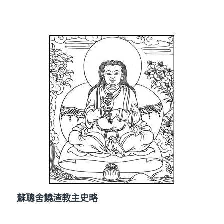
蘇聰舍饒渣教主史略