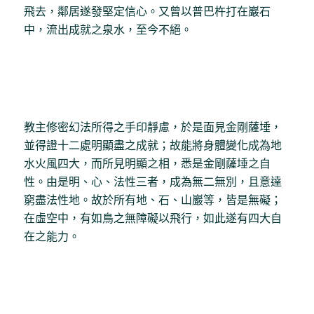
飛去，鄰居遂發堅定信心。又曾以普巴杵打在巖石
中，流出成就之泉水，至今不絕。
教主修密幻法所得之手印靜慮，於是面見金剛薩埵，
並得證十二處明顯盡之成就；故能將身體變化成為地
水火風四大，而所見明顯之相，悉是金剛薩埵之自
性。由是明、心、法性三者，成為無二無別，且意達
窮盡法性地。故於所有地、石、山巖等，皆是無礙；
在虛空中，有如鳥之無障礙以飛行，如此遂有四大自
在之能力。