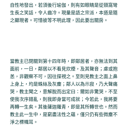
自性地發出，若須後行瑜伽，則有如眼睛是從頸窩彎
生長之笑話，令人齒冷。現量是語之宗派，本道是隨
之顯現者。可惜彼等不明此理，因此要出關房。
當教主已閉關到第十四年時，即鄰居者，亦無法到其
面前，一日，鄰居以不看見炊煙，及其聲音；慮或抱
恙，非觀察不可，因往探視之。至則見教主之面上鼻
上身上，均是蛛絲及灰塵；鄰人以為示寂，乃大聲痛
哭，教主聞之，意解脫而出定曰：爾如非驚哭，不至
使我次序錯亂，則我即身當可成就；今若此，我將要
再轉一生矣。其後薩迦羅青，即是其所轉世也。然而
教主此一生中，是窮盡法性之蘊，僅只仍有些微塵不
淨之標幟耳。