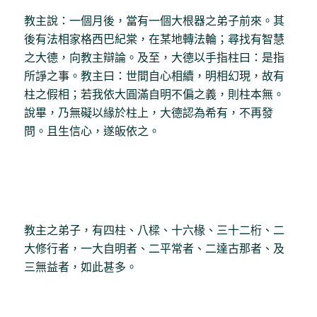
教主說：一個月後，當有一個大根器之弟子前來。其
後有法相家格西巴紀棠，在某地轉法輪；尋找有智慧
之大德，向教主辯論。及至，大德以手指柱曰：是指
所諍之事。教主曰：世間自心相續，明相幻現，故有
柱之假相；若我依大圓滿自明不偏之義，則柱本無。
說畢，乃無礙以緣於柱上，大德認為希有，不再發
問。且生信心，遂皈依之。
教主之弟子，有四柱、八樑、十六椽、三十二桁、二
大修行者，一大自明者、二平常者、二達古那者、及
三無益者，如此甚多。