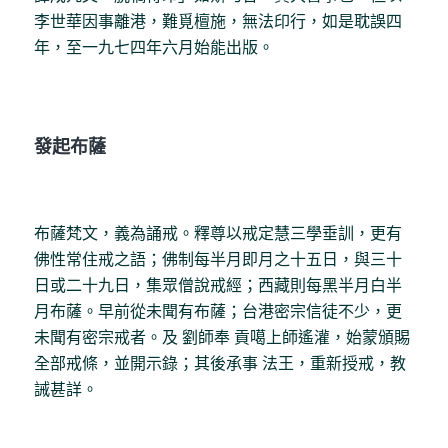
李世華因事離港，難覓檀施，無法印行，如是耽誤四
年，至一九七四年六月始能出版。
發起布薩
布薩梵文，義為誦戒。釋尊以戒定慧三學垂訓，更有
佛性常住戒之語；佛制每半月即月之十五日，與三十
日或二十九日，集眾僧說戒經；西藏則每黑半月白半
月布薩。早前從未聞有布薩；台港密宗信徒不少，更
未聞有密宗戒者。及 劉師奉 貢噶上師遙灌，始蒙頒賜
全部戒條，並開示錄；其後承事 法王，重新授戒，教
誡甚詳。