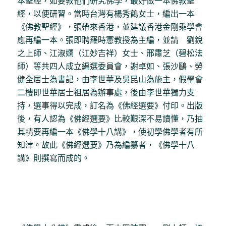
本聖經，如要教他們研究佛學，最好做一本佛教聖
經，以便研習。當時台灣有楊秀鶴女士，編出一本
《佛教聖經》，張帶來香港，並建議香港金剛乘學會
應再編一本。張即聘羅時憲教授為主編，並請 劉銳
之上師、江淑嫻（江妙吉祥）女士、邢肅芝（碧松法
師）等共四人成立編選委員會，謝卓如、張沙鷗、勞
健全居士為書記，由李世華及吳昆山為施主，假學會
二樓即世華居士祖居為辦事處，後由李世華獨力支
持，選事得以完成，訂名為《佛經選要》付印。出版
後，有人認為《佛經選要》比較艱深不易讀懂，乃抽
其精要再編一本《佛學十八講》，使初學佛學者有所
知津。故此《佛經選要》乃為編纂者，《佛學十八
講》則撰寫而成的。