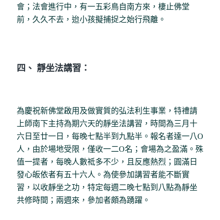
會；法會進行中，有一五彩鳥自南方來，棲止佛堂
前，久久不去，迨小孩擬捕捉之始行飛離。
四、 靜坐法講習：
為慶祝新佛堂啟用及做實質的弘法利生事業，特禮請
上師南下主持為期六天的靜坐法講習，時間為三月十
六日至廿一日，每晚七點半到九點半。報名者達一八O
人，由於場地受限，僅收一二O名；會場為之盈滿。殊
值一提者，每晚人數祗多不少，且反應熱烈；圓滿日
發心皈依者有五十六人。為使參加講習者能不斷實
習，以收靜坐之功，特定每週二晚七點到八點為靜坐
共修時間；兩週來，參加者頗為踴躍。