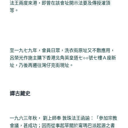
法王兩度來港，即曾在該會址開示法要及傳授灌頂
等。
至一九七九年，會員日眾，洗衣街原址又不敷應用，
呂榮光作施主購下香港北角英皇道七○○號七樓Ａ座新
址，乃後再遷往灣仔克街現址。
譯古藏史
一九六三年秋， 劉上師奉 敦珠法王函諭：「參加宗教
會議，甚成功；因而從事起草關於甯瑪巴派起源之書