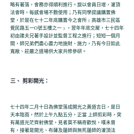
略有著落，會務亦得順利進行。旋以會員日增，灌頂
法會時，每感會場不敷使用；乃有同學提議購置佛
堂，於是在七十二年底購置今之會所﹙高雄市三民區
覺民路五一O號五樓之一﹚，翌年年底交屋，七十四年
初由建夫兄著手設計並監督工程之進行；短短一個月
間，師兄弟們盡心盡力地施財、施力，乃有今日如此
寬敞、莊嚴之道場供大家共修參研。
三、 剪彩開光：
七十四年二月十日為佛堂落成開光之黃道吉日，是日
天本陰雨，然於上午九點五分，正當 上師剪彩時，突
有萬道光茫齊射佛堂，見者莫不稱奇歡悅，嘆未曾
有，接著是開光、布薩及蓮師與無死蓮師的灌頂法