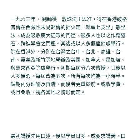
一九六三年， 劉師獲 敦珠法王恩准，得在香港破格
普傳在西藏也未易輕傳的拙火定「毗盧七支坐」靜坐
法，成為吸收廣大徒眾的門徑，很多人也以之作踏腳
石，跨進學會之門檻。其後或以人多假座他處舉行。
除在香港外，分別在台灣之台中、台北、高雄、台
南、嘉義及新竹等地舉辦及美國、加拿大、星加坡、
與馬來西亞等處舉行。初期每屆分八次傳授，其後以
人多無暇，每屆改為五次，所有每次均為一小時半。
課期內分理論及實踐，而後者更重於前。或收學費，
或且免收，視各當地之情形而定。
最初講授先用口述，後以學員日多，咸要求講義，口