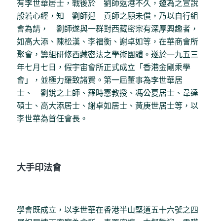
有李世華居士，戰後於 劉師返港不久，邀為之宣說
般若心經，知 劉師迎 貢師之願未償，乃以自行組
會為請， 劉師遂與一群對西藏密宗有深厚興趣者，
如高大添、陳松漢、李福衡、謝卓如等，在華商會所
聚會，籌組研修西藏密法之學術團體。遂於一九五三
年七月七日，假宇宙會所正式成立「香港金剛乘學
會」，並極力羅致諸賢。第一屆董事為李世華居
士、 劉銳之上師、羅時憲教授、馮公夏居士、韋達
碩士、高大添居士、謝卓如居士、黃庚世居士等，以
李世華為首任會長。
大手印法會
學會既成立，以李世華在香港半山堅道五十六號之四