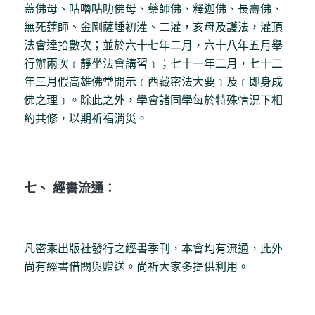
蓋佛母、咕嚕咕叻佛母、藥師佛、釋迦佛、長壽佛、
無死蓮師、金剛薩埵初灌、二灌，亥母及護法，灌頂
法會達拾數次；並於六十七年二月，六十八年五月舉
行辦兩次﹝靜坐法會講習﹞；七十一年二月，七十二
年三月假高雄佛堂開示﹝西藏密法大要﹞及﹝即身成
佛之理﹞。除此之外，學會諸同學每於特殊情況下相
約共修，以期祈福消災。
七、 經書流通：
凡密乘出版社發行之經書季刊，本會均有流通，此外
尚有經書借閱與贈送。尚祈大家多提供利用。