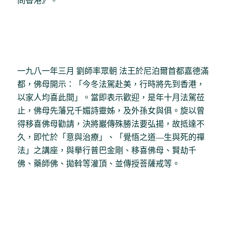
問香港》。
一九八一年三月 劉師率眾朝 法王於尼泊爾首都嘉德滿
都，佛母開示：「今冬法駕赴美，行時將先到香港，
以家人均喜此間」。當即表示歡迎，是年十月法駕莅
止，佛母先藩兄千媚詩靈姊，及外孫女與俱。旋以曾
得移喜佛母勸請，決將巖傳殊勝法要弘揚，故抵達不
久，即忙於「意與治療」、「覺悟之道—生與死的禪
法」之講座，與擧行普巴金剛、移喜佛母、賢劫千
佛、藥師佛、拋斡等灌頂、並傳授菩薩戒等。