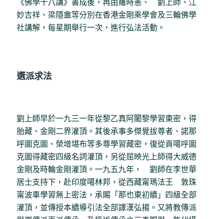
《佛學十八講》書成後，再由羅時憲、 劉上師、江
妙吉祥、梁隱盦等分別在香港金剛乘學會及三輪佛學
社講解，每星期舉行一次，進行弘法活動。
選派求法
劉上師早於一九三一年從黎乙真阿闍黎學習東密，得
胎藏、金剛二界灌頂。其後承事多傑覺拔尊者、諾那
呼圖克圖、榮增堪布等多尊學習藏密，復從貢噶呼圖
克圖得藏密四級名詞灌頂，另從屈映光上師得大威德
金剛及時輪金剛灌頂。一九五九年， 劉師在李世華
居士支持下，赴印度噶林邦，從西藏甯瑪法王 敦珠
甯波車學習無上密法，承賜「那也東初續」四級全部
灌頂，並傳授本續導引法全部譯漢弘揚。又將教傳派