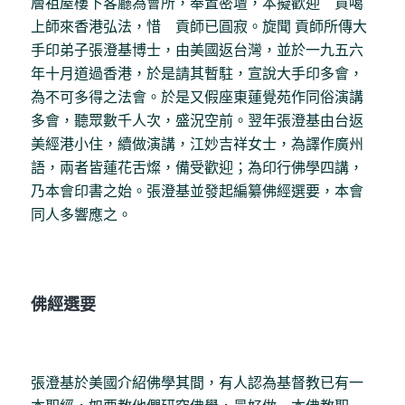
層祖屋樓下客廳為會所，奉置密壇，本擬歡迎 貢噶
上師來香港弘法，惜 貢師已圓寂。旋聞 貢師所傳大
手印弟子張澄基博士，由美國返台灣，並於一九五六
年十月道過香港，於是請其暫駐，宣說大手印多會，
為不可多得之法會。於是又假座東蓮覺苑作同俗演講
多會，聽眾數千人次，盛況空前。翌年張澄基由台返
美經港小住，續做演講，江妙吉祥女士，為譯作廣州
語，兩者皆蓮花舌燦，備受歡迎；為印行佛學四講，
乃本會印書之始。張澄基並發起編纂佛經選要，本會
同人多響應之。
佛經選要
張澄基於美國介紹佛學其間，有人認為基督教已有一