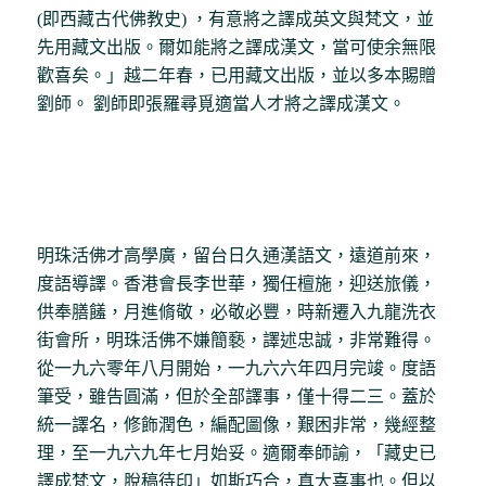
(即西藏古代佛教史) ，有意將之譯成英文與梵文，並
先用藏文出版。爾如能將之譯成漢文，當可使余無限
歡喜矣。」越二年春，已用藏文出版，並以多本賜贈
劉師。 劉師即張羅尋覓適當人才將之譯成漢文。
明珠活佛才高學廣，留台日久通漢語文，遠道前來，
度語導譯。香港會長李世華，獨任檀施，迎送旅儀，
供奉膳饈，月進脩敬，必敬必豐，時新遷入九龍洗衣
街會所，明珠活佛不嫌簡褻，譯述忠誠，非常難得。
從一九六零年八月開始，一九六六年四月完竣。度語
筆受，雖告圓滿，但於全部譯事，僅十得二三。蓋於
統一譯名，修飾潤色，編配圖像，艱困非常，幾經整
理，至一九六九年七月始妥。適爾奉師諭，「藏史已
譯成梵文，脫稿待印」如斯巧合，真大喜事也。但以