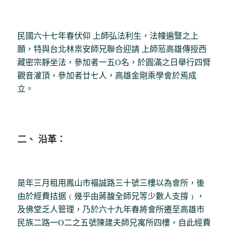
民國六十七年春伏仰 上師弘法利生，法幢遍豎之上
願，特與台北林祟安師兄聯合迎請 上師蒞高雄傳授西
藏密宗靜坐法，參加者一五O名，於圓滿之日舉行四臂
觀音灌頂，參加者廿七人，高雄金剛乘學會於焉成
立。
二、 沿革：
是年三月租用鳳山市褔誠路三十號三樓以為會所，後
由於經費拮据﹙幾乎由蔣馥全師兄等少數人支撐﹚，
及佛堂乏人管理，乃於六十九年春將會所遷至高雄市
民族二路一O二之五號陳建夫師兄寓所四樓，自此經費