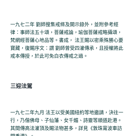
一九七二年 劉師搜集戒條及開示錄外，並附參考經
律：事師法五十頌，菩薩戒論，瑜伽菩薩戒略攝頌，
梵網經菩薩心地品等。書成， 法王賜以密乘殊勝心要
寶藏，復賜序文：謂 劉師曾受四灌傳承，且授權將此
戒本傳授，於此可免白衣傳戒之過。
三迎法駕
一九七二年九月 法王以受美國紐約等地邀請，決往一
行，乃偕佛母、子仙藩、女千媚、詩靈等順道赴港。
其間傳高法灌頂及賜法物甚多，詳見《敦珠甯波車訪