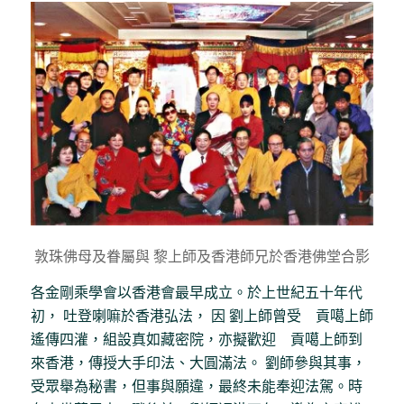
敦珠佛母及眷屬與 黎上師及香港師兄於香港佛堂合影
各金剛乘學會以香港會最早成立。於上世紀五十年代
初， 吐登喇嘛於香港弘法， 因 劉上師曾受 貢噶上師
遙傳四灌，組設真如藏密院，亦擬歡迎 貢噶上師到
來香港，傳授大手印法、大圓滿法。 劉師參與其事，
受眾舉為秘書，但事與願違，最終未能奉迎法駕。時