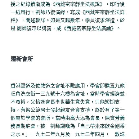
授之紀錄續漸成為《西藏密宗靜坐法概說》，印行後
一紙風行，劉師乃復演繹，寫成《西藏密宗靜坐法詳
釋》，闡述較詳。如是又越數年，學員復求深造，於
是 劉師復示以講義，成《西藏密宗靜坐法廣論》。
遷新會所
香港堅道及佐敦道之會址不敷應用，學會即購置九龍
旺角洗衣街一三九號十六樓為會址，當時學會經濟並
不寬裕，又恰逢會長李世華生意失意，只能短期支
持，有梁公範居士發起親友合資支持，終於有了第一
個屬於學會的會所。當時由高大添為會長，陳寶芳義
務長期駐會，被 劉師讚嘆為「自己帶米來飲金剛乘
之水。」一九七二年九月及一九七三年四月， 敦珠