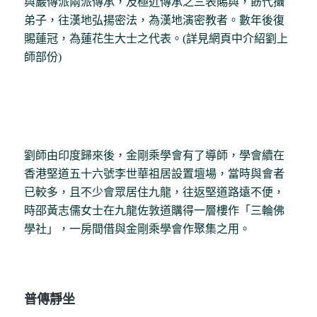
與巖傳派兩派傳承，及極近傳承之三表賜與，飭代攝
弟子，往漢地弘揚密法，為漢地演密教者。數年後復
賜蓮冠，為蓮花生大士之代表。(詳見網頁中介紹劉上
師部份)
劉師由印度歸來後，金剛乘學會有了導師，學會續在
香港堅道五十六號李世華祖居設置壇場，當時與會者
已較多，且不少會眾居住九龍，往返堅道路遠不便，
時邵黃志儒女士在九龍佐敦道購得一層樓作「三輪佛
學社」，一房間借與金剛乘學會作聚集之用。
普傳靜坐