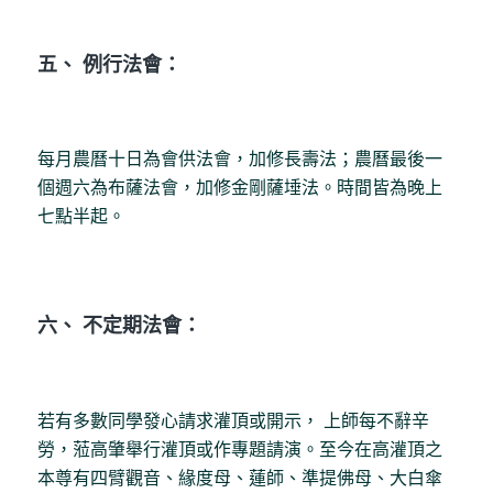
五、 例行法會：
每月農曆十日為會供法會，加修長壽法；農曆最後一
個週六為布薩法會，加修金剛薩埵法。時間皆為晚上
七點半起。
六、 不定期法會：
若有多數同學發心請求灌頂或開示， 上師每不辭辛
勞，蒞高肇舉行灌頂或作專題請演。至今在高灌頂之
本尊有四臂觀音、緣度母、蓮師、準提佛母、大白傘