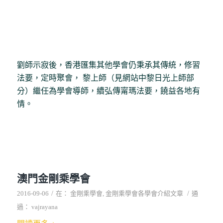
劉師示寂後，香港匯集其他學會仍秉承其傳統，修習
法要，定時聚會， 黎上師（見網站中黎日光上師部
分）繼任為學會導師，續弘傳甯瑪法要，饒益各地有
情。
澳門金剛乘學會
/
/
2016-09-06
在：
金剛乘學會
,
金剛乘學會各學會介紹文章
通
過：
vajrayana