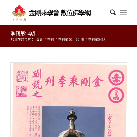
季刊第54期
您現在的位置：
首頁
/
季刊
/
季刊第 51 - 60 期
/
季刊第54期