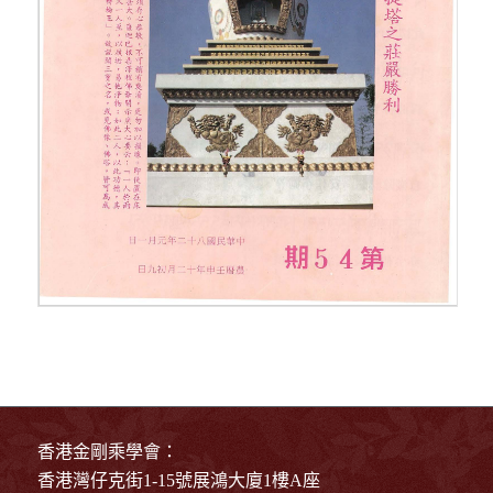
香港金剛乘學會：
香港灣仔克街1-15號展鴻大廈1樓A座