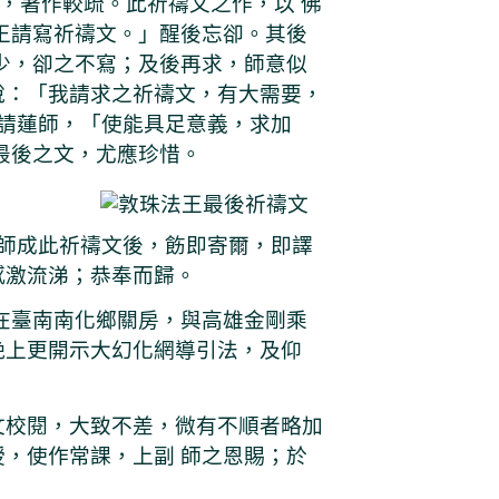
寂，著作較疏。此祈禱文之作，以 佛
王請寫祈禱文。」醒後忘卻。其後
少，卻之不寫；及後再求，師意似
說：「我請求之祈禱文，有大需要，
啟請蓮師，「使能具足意義，求加
最後之文，尤應珍惜。
 師成此祈禱文後，飭即寄爾，即譯
感激流涕；恭奉而歸。
在臺南南化鄉關房，與高雄金剛乘
晚上更開示大幻化網導引法，及仰
文校閱，大致不差，微有不順者略加
，使作常課，上副 師之恩賜；於