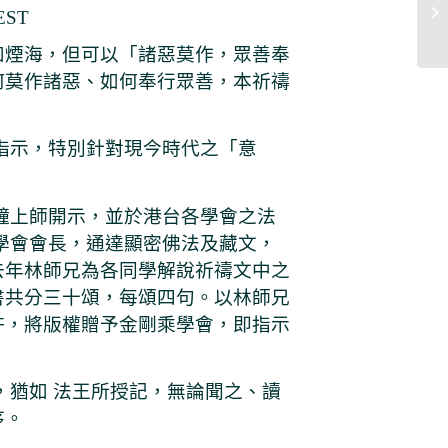
如煙海，但可以「諸惡莫作，眾善奉
何莫作諸惡、如何奉行眾善，本祈禱
指示，特別針對現今時代之「意
幢上師開示，並於港台各學會之法
學會會長，通達顯密佛法及藏文，
去年林師兄為各同學解說祈禱文中之
書共分三十頌，每頌四句。以林師兄
許，將版權贈予金剛乘學會，即指示
，猶如 法王所授記，無論聞之、讀
序。