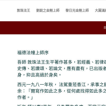
敦珠法王
劉銳之金剛上師
黎日光金剛上師
大圓滿
福德法幢上師序
吾師 敦珠法王生平著作甚多，若經義、若律
史傳、若讚頌、若論文，應有盡有，已出版
身，抑且高過於身矣。
西元一九八一年秋， 法駕重蒞香江，承事之
余：『爾寫作如此之多，從何處找得如此多
作者。」