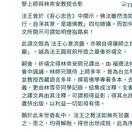
黎上師與林崇安教授合影
法王曾於《吾心忠告》中開示，佛法雖然浩
行，自淨其意，是諸佛教」四句總攝。而如
文所開示可謂如明燈指路矣！
此頌文既為 法王心意流露，亦親自得蓮師之
巖」。誠為法王圓寂前所造之最後祈禱文。
嗣後，祈禱文得林崇安師兄譯出、由 福德法
會中諷誦。林師兄隨侍 上師多年，曾為台北
並教授西藏語言多年，撰寫佛學專著多本。
義，更由林雪芬同學記錄，結集成注釋。全
之譯文再由其注釋，可謂相得益彰；得其允
盡快出版，以利益一切如母有情。
願於此末世昏亂中， 法王之教法如無死甘露
之、思之，均得解脫，得世出世成就，此為