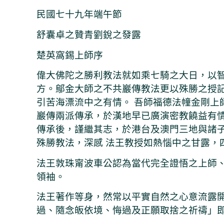
民國七十九年端午節
舒囊卓之贊青劉銳之發露
楚英窩錫上師序
偉大佛陀之勝利教法就如乘七騎之大日，以
方。鄔金大師之不共巖傳教法更以殊勝之授
引苦海漂流中之有情。 吾師福德法幢金剛上
巖傳兩派傳承，於漢地早已廣演密教饒益有情
傳承後，謹繼其志，於港台及澳門三地與諸子
殊勝教法，深感 法王教授如熱惱中之甘露，
法王敦珠甯波車公認為當代完全證悟之上師
領袖。
法王著作等身，然常以平實自然之心意流露
過、隨念皈依境、悔過及正願取捨之祈禱」