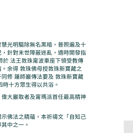
智慧光明驅除無名黑暗，普照遍及十
記，針對末世障蔽迷亂，適時開發指
師於 法王敦珠甯波車座下領受教傳
。余得 敦珠佛母授敦珠新寶藏之
同修 蓮師巖傳法要及 敦珠新寶藏
四時十方眾生得以共浴。
、偉大巖取者及甯瑪派首任最高精神
開示佛法之精蘊，本祈禱文「自知己
即其中之一。