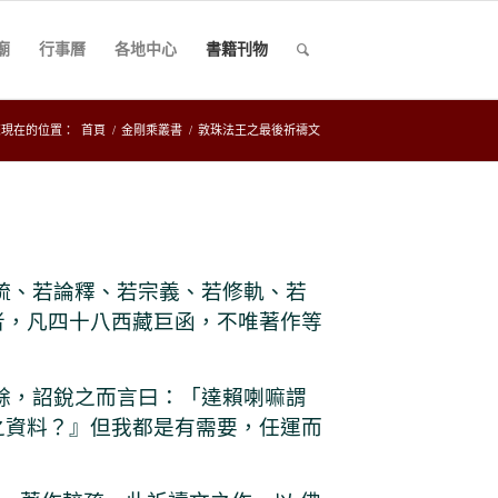
廟
行事曆
各地中心
書籍刊物
您現在的位置：
首頁
/
金剛乘叢書
/
敦珠法王之最後祈禱文
疏、若論釋、若宗義、若修軌、若
者，凡四十八西藏巨函，不唯著作等
餘，詔銳之而言曰：「達賴喇嘛謂
之資料？』但我都是有需要，任運而