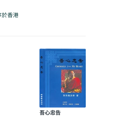
序於香港
吾心忠告