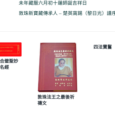
未年藏曆六月初十蓮師誕吉祥日
敦珠新寶藏傳承人 – 楚英窩錫（黎日光）謹
四法寶鬘
合璧聖妙
名經
敦珠法王之最後祈
禱文