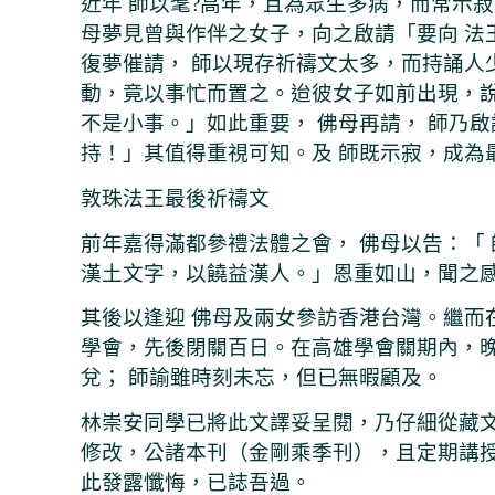
近年 師以耄?高年，且為眾生多病，而常示
母夢見曾與作伴之女子，向之啟請「要向 法
復夢催請， 師以現存祈禱文太多，而持誦人
動，竟以事忙而置之。迨彼女子如前出現，
不是小事。」如此重要， 佛母再請， 師乃
持！」其值得重視可知。及 師既示寂，成為
敦珠法王最後祈禱文
前年嘉得滿都參禮法體之會， 佛母以告：「
漢土文字，以饒益漢人。」恩重如山，聞之
其後以逢迎 佛母及兩女參訪香港台灣。繼而
學會，先後閉關百日。在高雄學會關期內，
兌； 師諭雖時刻未忘，但已無暇顧及。
林崇安同學已將此文譯妥呈閱，乃仔細從藏
修改，公諸本刊（金剛乘季刊），且定期講授
此發露懺悔，已誌吾過。