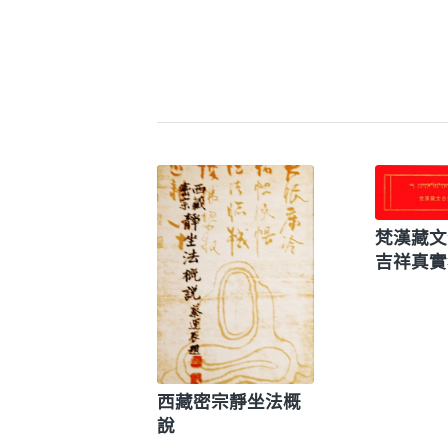
梵漢藏文
吉祥真實
西藏密宗靜坐法概
說