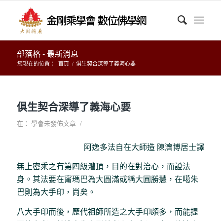
部落格 - 最新消息
您現在的位置：
首頁
/
俱生契合深導了義海心要
俱生契合深導了義海心要
/
在：
學會未發佈文章
阿逸多法自在大師造 陳濟博居士譯
無上密乘之有第四級灌頂，目的在對治心，而證法
身。其法要在甯瑪巴為大圓滿或稱大圓勝慧，在噶朱
巴則為大手印，尚矣。
八大手印而後，歷代祖師所造之大手印頗多，而能提