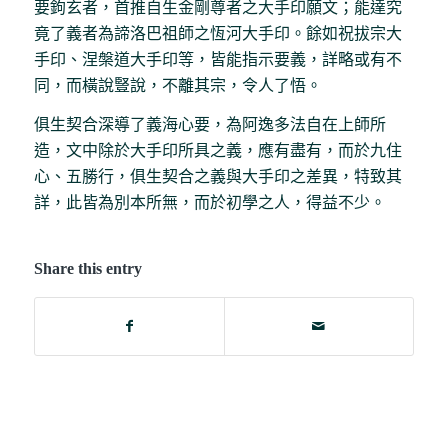
要鉤玄者，首推自生金剛尊者之大手印願文；能達究
竟了義者為諦洛巴祖師之恆河大手印。餘如祝拔宗大
手印、涅槃道大手印等，皆能指示要義，詳略或有不
同，而橫說豎說，不離其宗，令人了悟。
俱生契合深導了義海心要，為阿逸多法自在上師所
造，文中除於大手印所具之義，應有盡有，而於九住
心、五勝行，俱生契合之義與大手印之差異，特致其
詳，此皆為別本所無，而於初學之人，得益不少。
Share this entry