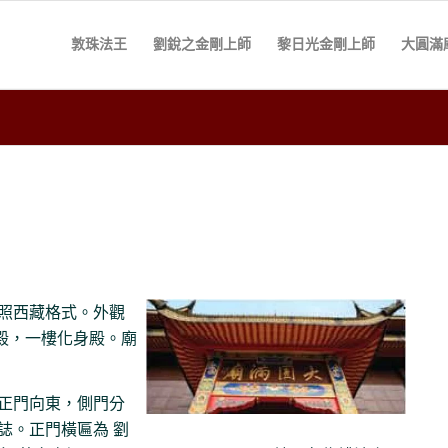
敦珠法王
劉銳之金剛上師
黎日光金剛上師
大圓滿
照西藏格式。外觀
身殿，一樓化身殿。廟
樓正門向東，側門分
誌。正門橫匾為 劉