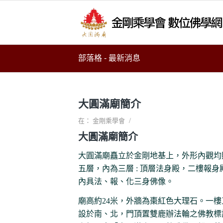
部落格 - 最新消息
大圓滿廟簡介
/
在：
金剛乘學會
大圓滿廟簡介
大圓滿廟矗立於金剛地基上，外形內觀均
五層，內為三層 : 頂層法身殿，二樓報
內具法、報、化三身佛像。
廟高約24米，外牆為棗紅色大理石。一
設於南、北，門頂置雙鹿辦法輪之佛教標