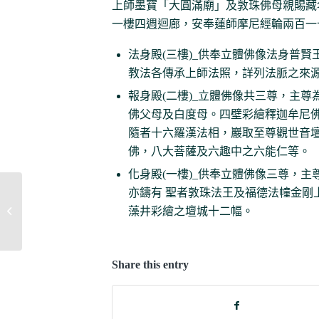
上師墨寶「大圓滿廟」及敦珠佛母親賜藏名(藏
一樓四週迴廊，安奉蓮師摩尼經輪兩百一
法身殿(三樓)_供奉立體佛像法身普
教法各傳承上師法照，詳列法脈之來
報身殿(二樓)_立體佛像共三尊，主
佛父母及白度母。四壁彩繪釋迦牟尼
隨者十六羅漢法相，巖取至尊觀世音
佛，八大菩薩及六趣中之六能仁等。
化身殿(一樓)_供奉立體佛像三尊，
亦鑄有 聖者敦珠法王及福德法幢金剛
藻井彩繪之壇城十二幅。
八供
Share this entry