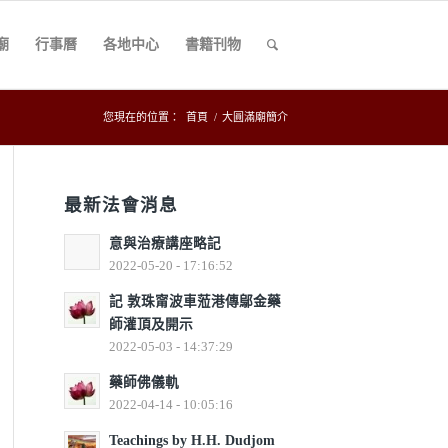
廟
行事曆
各地中心
書籍刊物
您現在的位置：
首頁
/
大圓滿廟簡介
最新法會消息
意與治療講座略記
2022-05-20 - 17:16:52
記 敦珠甯波車蒞港傳鄔金藥
師灌頂及開示
2022-05-03 - 14:37:29
藥師佛儀軌
2022-04-14 - 10:05:16
Teachings by H.H. Dudjom