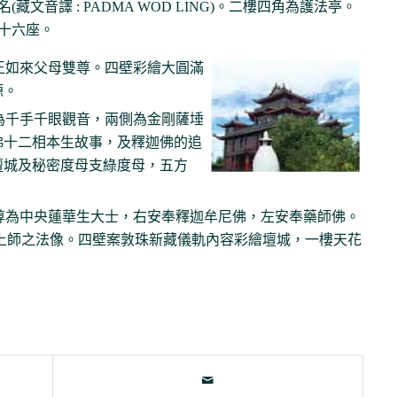
文音譯 : PADMA WOD LING)。二樓四角為護法亭。
十六座。
賢王如來父母雙尊。四壁彩繪大圓滿
源。
尊為千手千眼觀音，兩側為金剛薩埵
佛十二相本生故事，及釋迦佛的追
壇城及秘密度母支綠度母，五方
主尊為中央蓮華生大士，右安奉釋迦牟尼佛，左安奉藥師佛。
上師之法像。四壁案敦珠新藏儀軌內容彩繪壇城，一樓天花