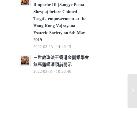
Rinpoche III (Sangye Pema
Sheypa) before Chimed
Tsogtik empowerment at the
Hong Kong Vajrayana
Esoteric Society on 6th May
2019
2022-03-23 - 14:46:15
三世敦珠法王香港金剛乘學會
無死蓮師灌頂前開示
2022-03-01 - 10:26:46
藏