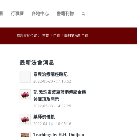
廟
行事曆
各地中心
書籍刊物
您現在的位置：
首頁
/
目錄
/
季刊第28期目錄
最新法會消息
意與治療講座略記
2022-05-20 - 17:16:52
記 敦珠甯波車蒞港傳鄔金藥
師灌頂及開示
2022-05-03 - 14:37:29
藥師佛儀軌
2022-04-14 - 10:05:16
Teachings by H.H. Dudjom