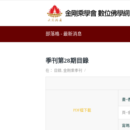
部落格 - 最新消息
季刊第28期目錄
/
在：
目錄
,
金剛乘季刊
畫~
PDF檔下載
頁~
甯瑪