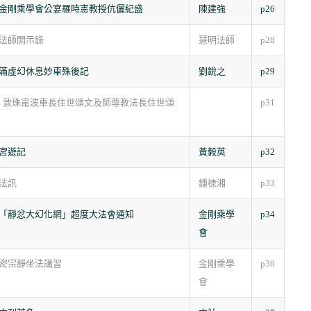
金剛乘學會公宴羅時憲教授伉儷紀盛
陳建強
p26
法師開示錄
慧明法師
p28
滿虛幻休息妙車殊後記
劉銳之
p29
 敦珠甯波車長住世頌文及師尊教法長住世頌
p31
宮遊記
黃毅英
p32
法訊
鍾棣湘
p33
「靜忿大幻化網」超度大法會通知
金剛乘學
p34
會
密宗靜坐法講習
金剛乘學
p36
會