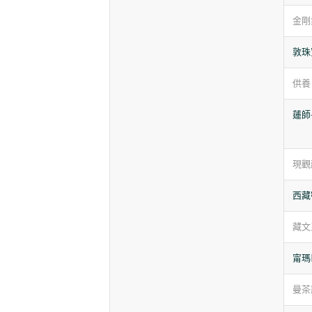
金剛
敦珠
供養
蓮師
現觀
西藏
藏文
甯瑪
曼茶