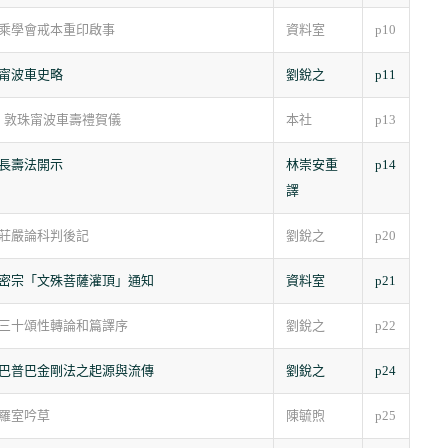
乘學會戒本重印啟事
資料室
p10
甯波車史略
劉銳之
p11
 敦珠甯波車壽禮賀儀
本社
p13
長壽法開示
林崇安重
p14
譯
莊嚴論科判後記
劉銳之
p20
密宗「文殊菩薩灌頂」通知
資料室
p21
三十頌性轉論和篇譯序
劉銳之
p22
巴普巴金剛法之起源與流傳
劉銳之
p24
羅室吟草
陳毓煦
p25