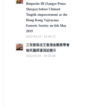
Rinpoche III (Sangye Pema
Sheypa) before Chimed
Tsogtik empowerment at the
Hong Kong Vajrayana
Esoteric Society on 6th May
2019
2022-03-23 - 14:46:15
三世敦珠法王香港金剛乘學會
無死蓮師灌頂前開示
2022-03-01 - 10:26:46