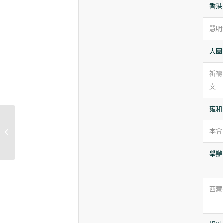
香港
慧明
大圓
祈禱
文
雍和
本會
季刊第27期目錄
舉辦
西藏