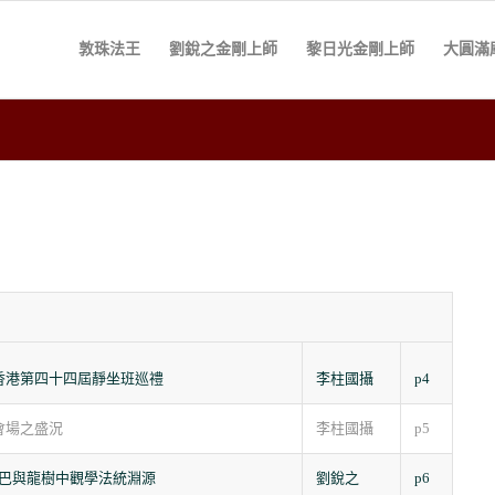
敦珠法王
劉銳之金剛上師
黎日光金剛上師
大圓滿
香港第四十四屆靜坐班巡禮
李柱國攝
p4
會場之盛況
李柱國攝
p5
巴與龍樹中觀學法統淵源
劉銳之
p6