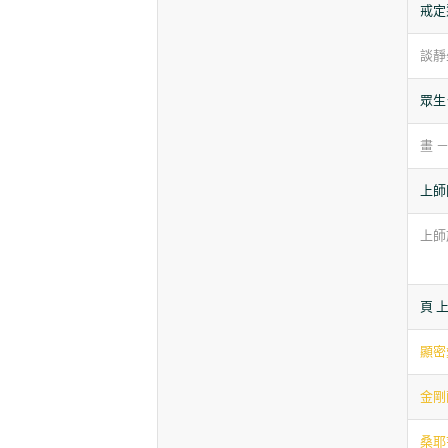
戒定
談靜
眾生
畫 
上師
上師
頁 
顯密
金剛
桑耶