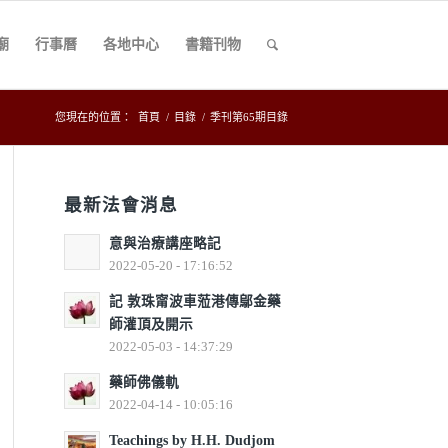
廟
行事曆
各地中心
書籍刊物
您現在的位置：
首頁
/
目錄
/
季刊第65期目錄
最新法會消息
意與治療講座略記
2022-05-20 - 17:16:52
記 敦珠甯波車蒞港傳鄔金藥
師灌頂及開示
2022-05-03 - 14:37:29
藥師佛儀軌
2022-04-14 - 10:05:16
Teachings by H.H. Dudjom