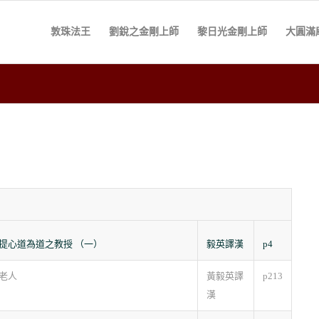
敦珠法王
劉銳之金剛上師
黎日光金剛上師
大圓滿
提心道為道之教授 （一）
毅英譯漢
p4
老人
黃毅英譯
p213
漢