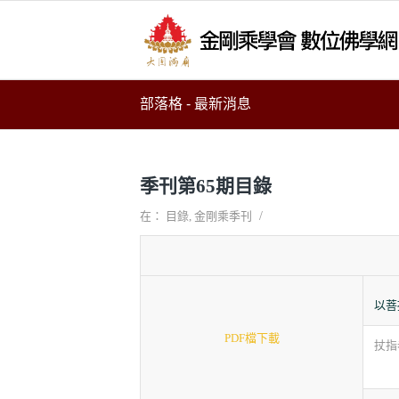
部落格 - 最新消息
季刊第65期目錄
/
在：
目錄
,
金剛乘季刊
以菩
PDF檔下載
扙指