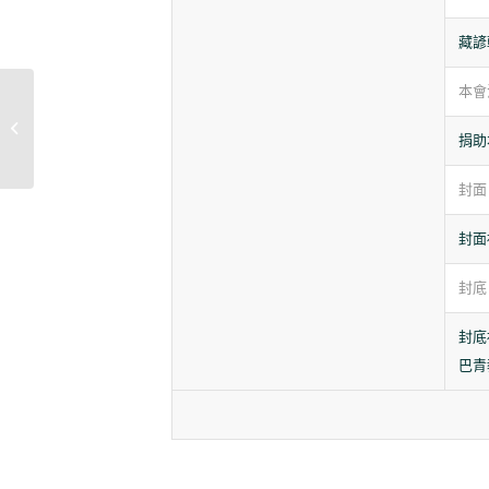
藏諺
本會
季刊第64期目錄
捐助
封面
封面
封底
封底
巴青