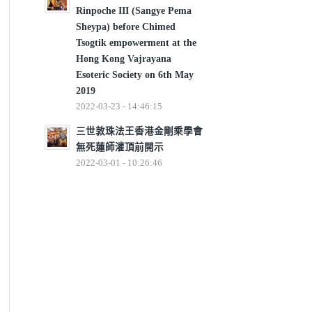
Rinpoche III (Sangye Pema
Sheypa) before Chimed
Tsogtik empowerment at the
Hong Kong Vajrayana
Esoteric Society on 6th May
2019
2022-03-23 - 14:46:15
三世敦珠法王香港金剛乘學會
無死蓮師灌頂前開示
2022-03-01 - 10:26:46