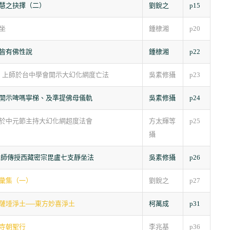
慧之抉擇（二）
劉銳之
p15
坐
鍾棣湘
p20
皆有佛性說
鍾棣湘
p22
－ 上師於台中學會開示大幻化網度亡法
吳素修攝
p23
開示啤嗎寧梯、及準提佛母儀軌
吳素修攝
p24
於中元節主持大幻化網超度法會
方太輝等
p25
攝
上師傳授西藏密宗毘盧七支靜坐法
吳素修攝
p26
彙集（一）
劉銳之
p27
薩埵淨土──東方妙喜淨土
柯萬成
p31
寺朝聖行
李兆基
p36