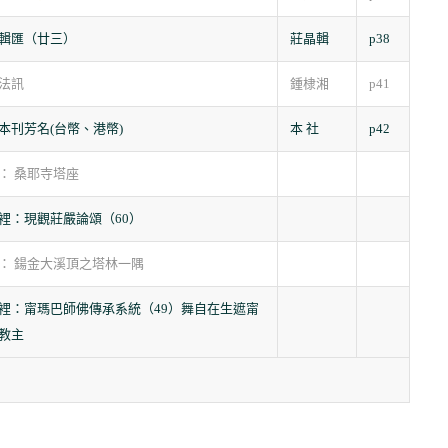
輯匯（廿三）
莊晶輯
p38
法訊
鍾棣湘
p41
本刊芳名(台幣、港幣)
本 社
p42
： 桑耶寺塔座
裡：現觀莊嚴論頌（60）
： 鍚金大溪頂之塔林一隅
裡：甯瑪巴師佛傳承系統（49）舞自在生遮甯
教主