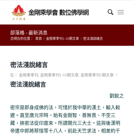
部落格 - 最新消息
您現在的位置：
首頁
/
金剛乘季刊1-10期文章
/
密法淺說緒言
密法淺說緒言
/
在：
金剛乘季刊
,
金剛乘季刊1-10期文章
,
金剛乘季刊1期文章
密法淺說緒言
劉銳之
密宗是即身成佛的法，可惜於我中華的漢土，輸入較
遲。直至唐元宗時，始有金剛智、善無畏、不空三
藏，挾密法從印度來。所謂開元三大士。這與後漢明
帝遣中郎將蔡愔等十八人，前赴天竺求法，相差約千