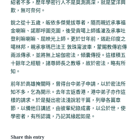
紹者不多，歷年學密行人不是莫測高深，就是望洋興
歎，無可奈何。
銳之從十五歲，皈依多傑覺拔尊者，隨而親近承事福
金喇嘛、諾那呼圖克圖，後受貢噶上師遙灌及承事吐
登利嘛喇嘛、屈映光上師。更於廿年前，遄赴印度之
噶林邦，親承寧瑪巴法王 敦珠甯波車，蒙賜教傳岩傳
兩派傳承，並將無上瑜伽密法，傾囊傳授。這樣積五
十餘年之經驗，諸尊師長之教導，故於密法，略有所
知。
前年於高雄掩關時，曾得台中弟子申請，以於密法所
知不多，乞為開示。去年言返香港，港中弟子亦作這
樣的請求。於是擬出密法淺說若干篇，列舉各篇章
節，以備他日講述，由彼輩紀錄成書，以公於世，使
學密者，有所認識，乃記其緣起如是。
Share this entry