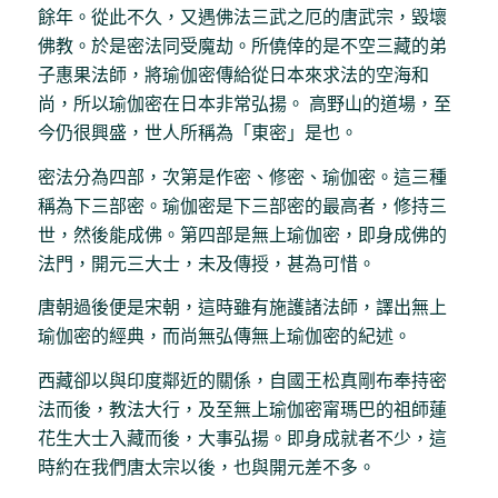
餘年。從此不久，又遇佛法三武之厄的唐武宗，毀壞
佛教。於是密法同受魔劫。所僥倖的是不空三藏的弟
子惠果法師，將瑜伽密傳給從日本來求法的空海和
尚，所以瑜伽密在日本非常弘揚。 高野山的道場，至
今仍很興盛，世人所稱為「東密」是也。
密法分為四部，次第是作密、修密、瑜伽密。這三種
稱為下三部密。瑜伽密是下三部密的最高者，修持三
世，然後能成佛。第四部是無上瑜伽密，即身成佛的
法門，開元三大士，未及傳授，甚為可惜。
唐朝過後便是宋朝，這時雖有施護諸法師，譯出無上
瑜伽密的經典，而尚無弘傳無上瑜伽密的紀述。
西藏卻以與印度鄰近的關係，自國王松真剛布奉持密
法而後，教法大行，及至無上瑜伽密甯瑪巴的祖師蓮
花生大士入藏而後，大事弘揚。即身成就者不少，這
時約在我們唐太宗以後，也與開元差不多。