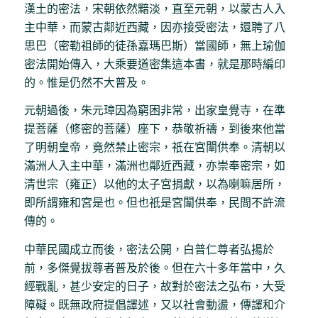
漢土的密法，宋朝依然黯淡，直至元朝，以蒙古人入
主中華，而蒙古鄰近西藏，因亦接受密法，還聘了八
思巴（密勒祖師的徒孫嘉瑪巴斯）當國師，無上瑜伽
密法開始傳入，大乘要道密集這本書，就是那時編印
的。惟是仍然不大普及。
元朝過後，朱元璋因為窮困非常，出家皇覺寺，在準
提菩薩（修密的菩薩）座下，恭敬祈禱，到後來他當
了明朝皇帝，竟然禁止密宗，祇在宮闈供奉。清朝以
滿洲人入主中華，滿洲也鄰近西藏，亦崇奉密宗，如
清世宗（雍正）以他的太子宮捐獻，以為喇嘛居所，
即所謂雍和宮是也。但也祇是宮闈供奉，民間不許流
傳的。
中華民國成立而後，密法公開，白普仁尊者弘揚於
前，多傑覺拔尊者普及於後。但在六十多年當中，久
經戰亂，甚少安定的日子，故對於密法之弘布，大受
障礙。既無政府提倡譯述，又以社會動盪，傳譯和介