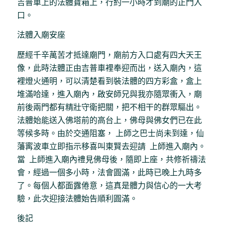
吉普車上的法體寶箱上，行約一小時才到廟的正門入
口。
法體入廟安座
歷經千辛萬苦才抵達廟門，廟前方入口處有四大天王
像，此時法體正由吉普車裡奉迎而出，送入廟內，這
裡燈火通明，可以清楚看到裝法體的四方彩盒，盒上
堆滿哈達，進入廟內，啟安師兄與我亦隨眾衝入，廟
前後兩門都有精壯守衛把關，把不相干的群眾驅出。
法體始能送入佛塔前的高台上，佛母與佛女們已在此
等候多時。由於交通阻塞， 上師之巴士尚未到達，仙
藩寗波車立即指示移喜叫東賢去迎請 上師進入廟內。
當 上師進入廟內禮見佛母後，隨即上座，共修祈禱法
會，經過一個多小時，法會圓滿，此時已晚上九時多
了。每個人都面露倦意，這真是體力與信心的一大考
驗，此次迎接法體始告順利圓滿。
後記