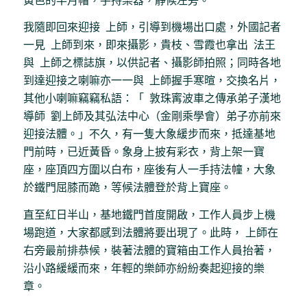
黃色的半月帽，手持樂器，靜候左旁。
我隨即回來迎接 上師，引導到機場出口處，外國記者
一見 上師到來，即來攝影，貴枝、雪霞也拿出 法王
與 上師之標誌旗，以供記者、攝影師拍照；同時各地
到達迎接之喇嘛亦一一與 上師握手寒暄，交換名片，
其他小喇嘛竊竊私語：「 敦珠寗波車之傳承弟子漢地
導師 劉上師及其弘法中心（金剛乘學會）弟子亦前來
迎接法體。」不久，有一隻大象緩步而來，抵達基地
門前時，已近黃昏。象身上披有彩衣，背上架一寶
座，座頂四方圍以白布，座後有人一手持法幢，大象
於鐵門屈膝而跪，等候法體登於背上寶座。
直至紅日半山，基地鐵門首度開啟，工作人員步上機
場跑道，大家都感到法體將要出現了。此時， 上師在
右旁最前排恭候，裝著法體的寶箱由工作人員抬著，
沿小路緩緩而來，年輕的樂師亦紛紛奏起迎接的樂
章。