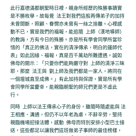
此行嘉德滿都朝聖時日裡，親身所經歷的殊勝事蹟實
是不勝枚舉，故每覺 法王對我們這般再傳弟子的加持
未曾間斷，照顧、眷憫亦未曾有一絲之捨離。心裡感
動不已，實是我們的福報，能追隨 上師（漢地導師）
的教誨，方有今日的殊勝。亦是所有學會同學所當珍
惜的「真正的佛法，實在的清淨傳承，明白的蓮師代
表」如此因緣、福報，真是百千萬劫所難遭遇。誠如
佛母的開示：「只要你們能夠嚴守對 上師的清淨三昧
耶，那麼 法王與 劉上師及我們都是一家人，將同在
一個壇城直至成佛。」有此加持與保證，實是所有學
會同學所當慶幸，能親臨朝聖的師兄們更是不虛此
行。
同時 上師以法王傳承心子的身份，雖隨時隨處能與 法
王相應、溝通，但仍不以年老為慮，不辭辛勞，堅持
親臨機場迎接法體，感動 佛母而特別安排小型巴士接
送，這些都足以讓我們這班做弟子事師的最佳榜樣，