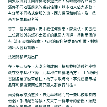
國賓飯店前往國際機場恭迎法體，當時機場內外皆已
滿佈不同地區前來的虔誠信徒，以本地人佔大多數，
有穿著不同格式僧服的東、西方僧侶和喇嘛，及一些
西方信眾和記者等。
等了一個多鐘頭，仍未獲任何消息，陳貴枝、何雪霞
二位師姊與英語不太靈光的尼國人溝通，得到兩個印
有 法王法照的襟章，乃尼泊爾迎駕委員會所做，對機
場出入甚有幫助。
法體轉移降落出口
在下午四時多，人潮突然離開，據知載運法體的座機
改在空軍基地下降。此基地位於機場西方， 上師吩咐
召回各弟子驅車前往，為了爭取時間，事先已指示楊
焄暉和楊東賢兩位師兄隨人群步行前往。
兩旁群眾愈擠愈多，靠近基地鐵門的一些比較年長的
僧侶，手持藏香等候，又來了一群年青的僧侶，頭戴