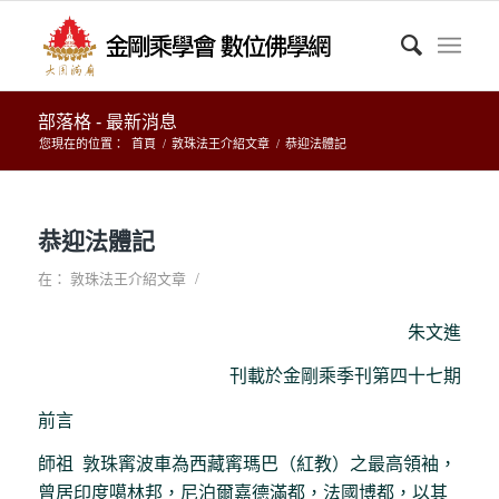
部落格 - 最新消息
您現在的位置：
首頁
/
敦珠法王介紹文章
/
恭迎法體記
恭迎法體記
/
在：
敦珠法王介紹文章
朱文進
刊載於金剛乘季刊第四十七期
前言
師祖 敦珠寗波車為西藏寗瑪巴（紅教）之最高領袖，
曾居印度噶林邦，尼泊爾嘉德滿都，法國博都，以其