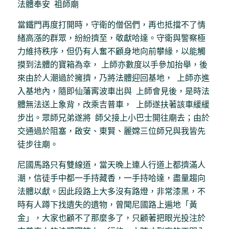
法體奉安 祖師廟
當鐵門再度打開時，守衛的僧侶們，再也抵擋不了情
緒高漲的群眾，紛紛擠至，敬獻哈達。守衛與警察極
力維持秩序，但仍有人奮不顧身地向前攀緣，以能觸
摸到法體的寶箱為幸， 上師亦數度以手參加抬舉，後
來由於人潮過於擁擠，乃將法體迎回基地， 上師亦進
入基地內，隨即仙藩寗波車出與 上師會見後，是時法
體無法送上象背，改乘吉普車， 上師遂扶著該車緩緩
步出。眾師兄弟遂將 師父接上小巴士開往廟去；由於
交通過於阻塞，啟安、東賢、麗嫦三位師兄與我皆先
徒步往廟。
尼國馬路只有雙線道，當天晚上連人行道上都擠滿人
潮，信徒手中都一手持藏香，一手持哈達，盡量趨向
法體以獻。因此段路上大多沒有路燈，非常漆黑，不
時有人蹲下找遺失的遺物，曾聞尼國路上遍地「黃
金」，大家也顧不了那麼多了，只顧著把眼光投注於