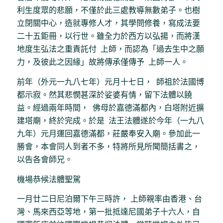
利生度眾的悲願，不僅於此三處教導無數弟子。也樹
立閉關中心，造就專修人才，其學問修養，寫成法要
二十五鉅冊，以行世。雖全力於西方以弘揚，而將漢
地度生弘法之重責託付 上師，而認為「過去生中之願
力，及彼此之因緣」故將傳承僅傳予 上師一人。
前年（外元一九八七年）元月十七日， 師祖於法國博
都示寂。然其悲憫甚深於娑婆有情，留下法體以饒
益。經過兩年時間， 佛母於嘉德滿都內，白塔附近擴
建塔廟，終於完成。於是 法王法體遂於今年（一九八
九年）元月運回嘉德滿都，莊嚴奉安入廟。參加此一
勝會，本會同人到者不多，特將所見所聞簡括書之，
以告各會師兄。
機場恭候法體聖駕
一月廿二日尼泊爾下午三時許， 上師親率由香港、台
灣、馬來西亞等地，第一批抵達尼國弟子十六人，自