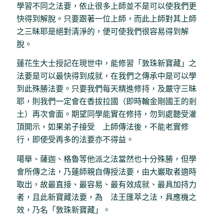
學習不同之法要，依止很多上師並不是可以使我們更
快得到解脫。只要跟著一位上師，而此上師對其上師
之三昧耶是絕對清淨的，便可使我們很容易得到解
脫。
蓮花生大士授記在現世中，能修習「敦珠新寶藏」之
法要是可以最快得到成就，在我們之傳承中是可以學
到此殊勝法要。只要我們每天精進修持，及嚴守三昧
耶，則我們一定會在香拔拉國（即時輪金剛國王的剎
土）再次會面。期望同學能實在修持，勿到處聽受灌
頂開示，如果弟子接受 上師傳法後，不能老實修
行，即使受再多的法要亦不得益。
噶舉、薩迦、格魯等他派之法當然也十分殊勝，但學
會所傳之法，乃蓮師親自傳授法要，由大巖取者適時
取出，故最直接、最容易、最有效成就、最具加持力
者，且此新寶藏法要，為 法王匯萃之法，具應機之
效，乃名「敦珠新寶藏」。