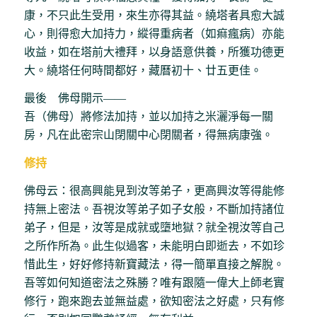
康，不只此生受用，來生亦得其益。繞塔者具愈大誠
心，則得愈大加持力，縱得重病者（如痲瘋病）亦能
收益，如在塔前大禮拜，以身語意供養，所獲功德更
大。繞塔任何時間都好，藏曆初十、廿五更佳。
最後 佛母開示――
吾（佛母）將修法加持，並以加持之米灑淨每一關
房，凡在此密宗山閉關中心閉關者，得無病康強。
修持
佛母云：很高興能見到汝等弟子，更高興汝等得能修
持無上密法。吾視汝等弟子如子女般，不斷加持諸位
弟子，但是，汝等是成就或墮地獄？就全視汝等自己
之所作所為。此生似過客，未能明白即逝去，不如珍
惜此生，好好修持新寶藏法，得一簡單直接之解脫。
吾等如何知道密法之殊勝？唯有跟隨一偉大上師老實
修行，跑來跑去並無益處，欲知密法之好處，只有修