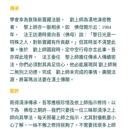
傳承
學會幸為敦珠新寶藏法脈， 劉上師為漢地演密教
者， 黎上師亦一脈相承。如 佛母開示云：1984
年， 法王訪港時曾向吾（佛母）說：「黎日光是一
特殊之人，對新寶藏有所貢獻。」但其時並不清楚此
事。後於 劉上師圓寂時，定中空行母亦言此事，吾
亦得此境界， 法王委任 黎上師擔任傳承人傳續密
法。你們必須對其具足信心，他必能展現與 劉上師無
二無別之功德，完成 劉上師未完成的事情，廣開法
源，將甯瑪派法要在漢土傳開。
期許
既得清淨傳承，吾等應極珍惜及依上師指示修持，以
下為 佛母之期許―我們只要找一位三昧耶清淨之上
師向其學法，每天照著上師之指示，尤其對儀軌要小
心了解，一絲不懈之修持就夠了。不需要找很多上師