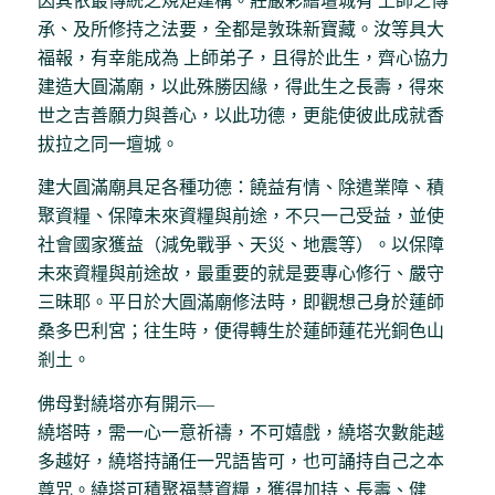
因其依最傳統之規矩建構。莊嚴彩繪壇城有 上師之傳
承、及所修持之法要，全都是敦珠新寶藏。汝等具大
福報，有幸能成為 上師弟子，且得於此生，齊心協力
建造大圓滿廟，以此殊勝因緣，得此生之長壽，得來
世之吉善願力與善心，以此功德，更能使彼此成就香
拔拉之同一壇城。
建大圓滿廟具足各種功德：饒益有情、除遣業障、積
聚資糧、保障未來資糧與前途，不只一己受益，並使
社會國家獲益（減免戰爭、天災、地震等）。以保障
未來資糧與前途故，最重要的就是要專心修行、嚴守
三昧耶。平日於大圓滿廟修法時，即觀想己身於蓮師
桑多巴利宮；往生時，便得轉生於蓮師蓮花光銅色山
剎土。
佛母對繞塔亦有開示―
繞塔時，需一心一意祈禱，不可嬉戲，繞塔次數能越
多越好，繞塔持誦任一咒語皆可，也可誦持自己之本
尊咒。繞塔可積聚福慧資糧，獲得加持、長壽、健