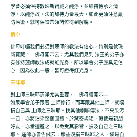
學會必須保持敦珠新寶藏之純淨，並維持傳承之清
淨，以純淨故，法的加持力量最大，如此更須注意嚴
防污染，就可保證帶領諸位得到解脫。
信心
佛母叮囑我們必須對蓮師的教法有信心，特別是敦珠
新寶藏。 佛母開示云：尤其我們見到 法王的弟子亦
有修持蓮師教法成就虹光身，所以學會弟子應具足信
心，因為彼此一般，皆可證得紅光身。
三昧耶
對上師三昧耶清淨尤其重要， 佛母續開示―
如果學會弟子跟著 上師修行，而再跟其他上師，就壞
損自己與 上師之三昧耶。找其他喇嘛傳法，不只染污
一己，亦將沾染整個團體。於藏密規矩，假使是親朋
好友，亦當迴避之，以免受其影響，損及自己之三昧
耶。 蓮師亦曾告誡云：那些毀損三昧耶之人，縱是自