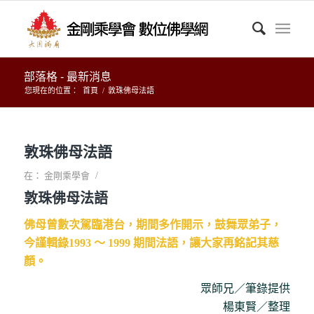
部落格 - 最新消息
您現在的位置：
首頁
/
敦珠佛母法語
敦珠佛母法語
/
在：
金剛乘學會
敦珠佛母法語
佛母曾數次駕臨港台，期間多作開示，鼓舞眾弟子，
今謹輯錄1993 ～ 1999 期間法語，讓大家再銘記其慈
顏。
眾師兄／筆錄提供
楊東賢／整理