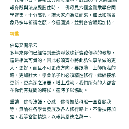
一代傳下去，使密法興隆於漢地。於2000 年大圓滿廟
報身殿與法身殿勝住時， 佛母見六個金剛乘學會同
學齊集，十分高興，謂大家均為法而來，如此和諧景
象乃多年祈禱之願，今極圓滿，並對各會頒賜加持。
精進
佛母又開示云―
多年來你們已經得到最清淨敦珠新寶藏傳承的教導，
這是相當可貴的。因此必須齊心將此弘法事業做的更
大、更好，而且不可更改方向，要跟隨 上師所走的
路，更加壯大，學會弟子也必須精進修行，繼續接承
更新、更高深之法要，增上成就。我們所有的人都會
在你們有疑問的時候，適時予以協助。
重讀 佛母法語，心感 佛母如慈母般一直眷顧我
等，無論在各學會發展及各人修行路上，不倦扶持加
勉，我等當勤精進，以報其恩德之萬一。