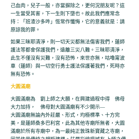
己血肉，兒子一般，亦當摒除之，更何況朋友呢？這
一生當受其害，下一生則下墮也。故此我們應常念
持：「班渣沙多吽」恆常作懺悔，它的意義就是：請
原諒我的罪。
如果三昧耶清淨，則一切天災都無法傷害我們，蓮師
護法等都會保護我們，遠離三災八難。三昧耶清淨，
此生不僅沒有災難，沒有恐怖，來世亦無，咕嚕甯波
車（蓮師）與一切空行勇士護法保護著我們，死時亦
無有恐怖。
大圓滿廟
大圓滿廟為 劉上師之大願，在興建過程中得 佛母
大力加持， 佛母對大圓滿廟有不少開示―
大圓滿廟無論內外莊嚴、形式，均極標準、十方完
美，是蓮師桑多巴利宮，此為其他寺廟所無者，大圓
滿廟於所有寺廟中，為一最純正敦珠新寶藏之寺廟，