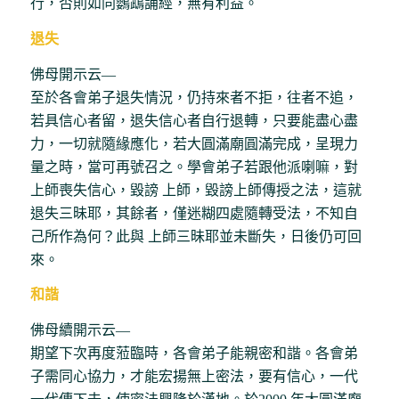
行，否則如同鸚鵡誦經，無有利益。
退失
佛母開示云―
至於各會弟子退失情況，仍持來者不拒，往者不追，
若具信心者留，退失信心者自行退轉，只要能盡心盡
力，一切就隨緣應化，若大圓滿廟圓滿完成，呈現力
量之時，當可再號召之。學會弟子若跟他派喇嘛，對
上師喪失信心，毀謗 上師，毀謗上師傳授之法，這就
退失三昧耶，其餘者，僅迷糊四處隨轉受法，不知自
己所作為何？此與 上師三昧耶並未斷失，日後仍可回
來。
和諧
佛母續開示云―
期望下次再度蒞臨時，各會弟子能親密和諧。各會弟
子需同心協力，才能宏揚無上密法，要有信心，一代