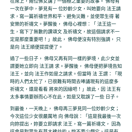
在席上，兩位佛女講了一個極之重要的故事。 佛母有
一次在夢中，夢見有一 位妙齡少女，叫她要向 法王請
求，寫一篇祈禱世界和平、避免災難，並使眾生得 著
安樂的祈禱文。夢醒後， 佛母心裡想：「 法王這一
生，寫下了無數的讚頌文 及祈禱文，故這個請求不一
定是那麼重要吧！」故此， 佛母便沒有特別強調， 只
是向 法王順便提提便了。
過了一些日子， 佛母又再有同一樣的夢境，此少女並
謂要她立即向 法王請 求。夢醒後， 佛母便把夢境告知
法王，並向 法王作如是之請求。但當時 法 王謂：「現
時的人們太忙了，已很難有時間去唪誦現有的這麼多
祈禱文，還是看看 將來的因緣吧！」故此，因 法王有
太多事情要辦而心不在此，如是又耽誤了一些 日子。
到最後，一天晚上， 佛母再三夢見同一位妙齡少女；
今次這位少女很嚴厲地 向 佛母說：「這是我最後一次
向妳提出，妳要立即請求 法王，寫一篇祈禱文， 因為
這會是對眾生有莫大裨益的。妳不要少覷它，這是有