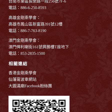
台南市東區長榮路一段256號7F-6
電話：886-6-250-8593
高雄金剛乘學會：
高雄市鳳山區新富路391號12樓
電話：886-7-763-8190
澳門金剛乘學會：
澳門俾利喇街161號興勝樓T座地下
電話：853-2835-1500
相關連結
香港金剛乘學會
仙藩甯波車網站
大圓滿廟Facebook粉絲團