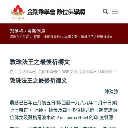
部落格 - 最新消息
您現在的位置：
首頁
/
金剛乘季刊41-50期文章
/
敦珠法王之最後祈禱文
敦珠法王之最後祈禱文
/
在：
金剛乘季刊
,
金剛乘季刊41-50期文章
,
金剛乘季刊41期文章
敦珠法王之最後祈禱文
陳建強
農曆己巳年正月初五日(即西曆一九八九年二月十日)晚
上七時正， 上師、 師母及四十多位師兄們一起宴請兩
位佛女及蘇格甯波車於 Annapurna Hotel 的印 度餐廳。