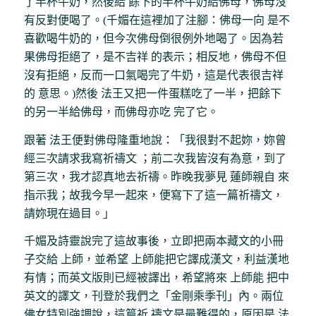
了半杯牛奶，然後給 餘下的半杯牛奶給佛母，佛母沒
有反對便喝了。(千媚在這裡加了注腳：佛母一向 是不
喜歡喝牛奶的，但今次佛母倒很例外地喝了。因為若
果佛母拒絕了，是不吉祥 的表示；相反地，佛母不但
沒有拒絕，反而一口氣喝完了牛奶，這是代表很吉祥
的 意思。)然後 法王又把一件蛋糕吃了一半，把餘下
的另一半給佛母，而佛母亦吃 完了它。
跟著 法王便對佛母隆重地說：「我很對不起妳，妳曾
經三次請求我寫祈禱文 ；前二次我皆沒有為意，到了
第三次，我才認真地去祈禱。昨晚我夢見 蓮師親自 來
指示我；故我今早一起來，便寫下了這一篇祈禱文，
請妳現在過目。」
千媚及詩靈說完了這故事後，立即把兩本藏文的小冊
子交給 上師，並希望 上師能把它譯成漢文，利益漢地
有情；而英文版則已經被譯出，希望將來 上師能 把中
英文的譯文，刊登於我們之「金剛乘季刊」內。兩位
佛女特別強調說，這篇祈 禱文是最難得的，原因是 法