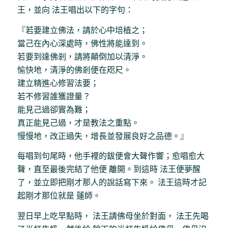
王，並向 法王唱出以下的字句：
『若要建立佛法，請於心中培植之；
當己在內心深處時，佛性將能達到。
若要到達佛剎，請將顛倒加以清淨。
愉快地，清淨的佛剎便在咫尺。
建立精進心修習法要；
若不修習誰獲證量？
能見己過卻實為難；
真正能見己過，才是教法之重點。
慢慢地，改正過失，增長並發展良好之品德。』
每唱到句尾時，他手裡的鈸便會大聲作響；愈唱愈大
聲，直至最後完結了他便 離開。到這時 法王便夢醒
了，並立即把剛才那人的說話寫下來。 法王這時才記
起剛才那位就是 蓮師。
翌日早上吃早點時， 法王請佛母坐於對面， 法王先喝