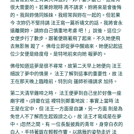
很大需要的。若果妳現時 再不請求，妳將來是會後悔
的。我與妳情同姊妹，我經常與妳在一起的。但若果
今 次妳仍不堅持請 法王寫一篇祈禱文的話，我將會永
遠離開妳，請妳自己慎重地考慮 吧！」說後，這位少
女便步行了數步，跟著便跳著飛了起來，不久她便飛
去無影無 蹤了。 佛母立即從夢中醒過來，她便記起這
位少女便是綠度母，是特地前來向她 報夢的。
佛母知道這夢是很不尋常，故第二天早上她便向 法王
細說了夢中的情景。 法王了解到這事的重要性，故 法
王在那天晚上臨睡前，特別向 蓮師祈禱請求 加持。
第二天清早雞啼之時， 法王便夢到自己坐於好像一座
廟宇裡。(詩靈在這 裡特別鄭重地說：事實上當時 法
王是在定中，但 法王一方面是自謙，另一方面 則是為
免世人不了解而生起毀謗之心，故 法王才寫成是在夢
中。)忽然之間，有 一位長髮披肩的青年，身穿白衣的
白人，手持著鈸在輕輕作響，以跳舞的姿勢走近 法