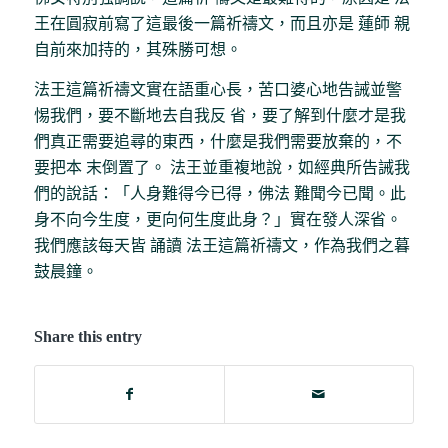
王在圓寂前寫了這最後一篇祈禱文，而且亦是 蓮師 親
自前來加持的，其殊勝可想。
法王這篇祈禱文實在語重心長，苦口婆心地告誡並警
惕我們，要不斷地去自我反 省，要了解到什麼才是我
們真正需要追尋的東西，什麼是我們需要放棄的，不
要把本 末倒置了。 法王並重複地說，如經典所告誡我
們的說話：「人身難得今已得，佛法 難聞今已聞。此
身不向今生度，更向何生度此身？」實在發人深省。
我們應該每天皆 誦讀 法王這篇祈禱文，作為我們之暮
鼓晨鐘。
Share this entry