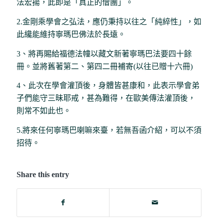
法宏揚，此即是「真正的僧團」。
2.金剛乘學會之弘法，應仍秉持以往之「純綷性」，如
此纔能維持寧瑪巴佛法於長遠。
3、將再賜給福德法幢以藏文新著寧瑪巴法要四十餘
冊。並將舊著第二、第四二冊補寄(以往已贈十六冊)
4、此次在學會灌頂後，身體皆甚康和，此表示學會弟
子們能守三昧耶戒，甚為難得，在歐美傳法灌頂後，
則常不如此也。
5.將來任何寧瑪巴喇嘛來臺，若無吾函介紹，可以不須
招待。
Share this entry