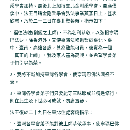
乘學會加持。最後北上加持臺北金剛乘學會。風塵僕
僕中，法王目睹金剛乘學會弘法事業蒸蒸日上，甚表
欣慰，乃於二十三日在臺北聚餐時，指示如下：
1.福德法幢(劉銳之上師)，不為名利恭敬，以弘揚寧瑪
巴法要，除香港外，又使臺灣法幢遍豎於臺北、臺
中、臺南、高雄各處，甚為難能可貴，彼實為一個
「真正的上師」，我及家人甚為高興，並希望學會弟
子們引以為榮。
2、我將不斷加持臺灣各學會，使寧瑪巴佛法興盛不
衰。
3、臺灣各學會弟子們只要能守三昧耶戒並精進修行，
則在此生及下世必可成就，勿庸置疑。
法王復於二十九日在臺北住處客廰指示：
1、臺灣各學會弟子能對彼上師恭敬承事，使寧瑪巴佛