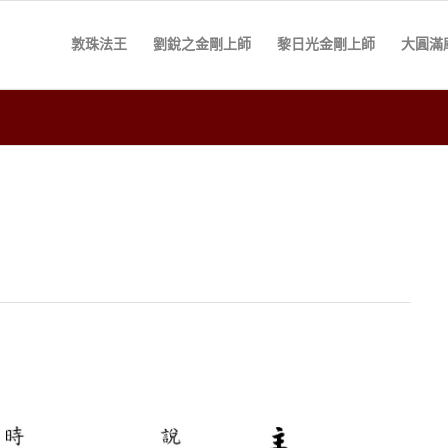
敦珠法王
劉銳之金剛上師
黎日光金剛上師
大圓滿