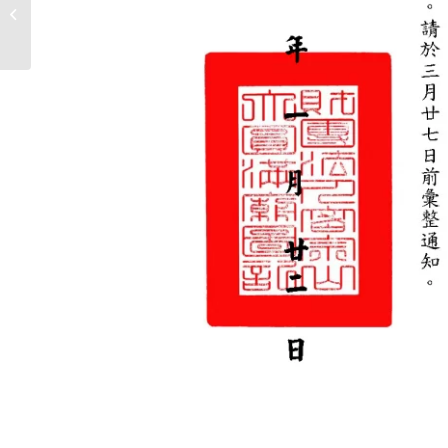
釋迦佛神變月弘法活動
法會通知