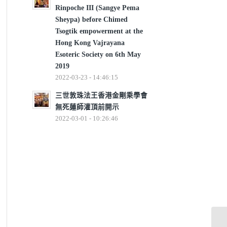
Rinpoche III (Sangye Pema
Sheypa) before Chimed
Tsogtik empowerment at the
Hong Kong Vajrayana
Esoteric Society on 6th May
2019
2022-03-23 - 14:46:15
三世敦珠法王香港金剛乘學會
無死蓮師灌頂前開示
2022-03-01 - 10:26:46