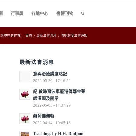
廟
行事曆
各地中心
書籍刊物
您現在的位置：
首頁
/
最新法會消息
/
清明超度法會通知
最新法會消息
意與治療講座略記
2022-05-20 - 17:16:52
記 敦珠甯波車蒞港傳鄔金藥
師灌頂及開示
2022-05-03 - 14:37:29
藥師佛儀軌
2022-04-14 - 10:05:16
Teachings by H.H. Dudjom