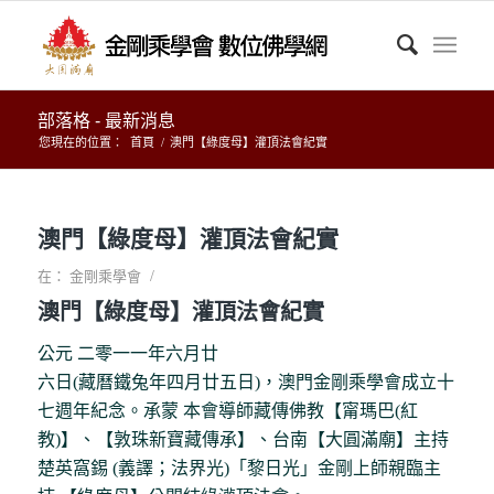
部落格 - 最新消息
您現在的位置：
首頁
/
澳門【綠度母】灌頂法會紀實
澳門【綠度母】灌頂法會紀實
/
在：
金剛乘學會
澳門【綠度母】灌頂法會紀實
公元 二零一一年六月廿
六日(藏曆鐵兔年四月廿五日)，澳門金剛乘學會成立十
七週年紀念。承蒙 本會導師藏傳佛教【甯瑪巴(紅
教)】、【敦珠新寶藏傳承】、台南【大圓滿廟】主持
楚英窩錫 (義譯；法界光)「黎日光」金剛上師親臨主