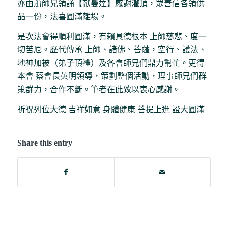
亦由蕭師兄領誦【献曼達】感謝灌頂，眾善信各領供
品一份，法喜圓滿離場。
是次法會得順利圓滿，有賴具德根本 上師慈悲、度一
切苦厄。歷代傳承 上師、諸佛、菩薩，空行、護法、
地神加被（弟子頂禮）及各會師兄們鼎力幫忙。更得
本會 蔡會長英明領導，策劃整個活動，理事師兄們群
策群力，合作不斷。筆者在此致以衷心感謝。
祈祝列位大德 吉祥如意 身體健康 菩提上進 證大圓滿
Share this entry