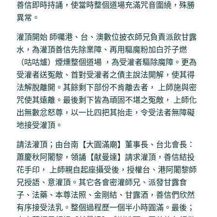
善信即時持誦，使當時整個道場充滿咒音圍繞，殊勝
異常。
灌頂開始 師囑港、台、澳數位披衣師兄負責派飲甘露
水，為灌頂善信先除業障、再用驅魔粉加白芥子燃
（咕咕爐）煙燻整個道場 ，為受灌者驅除魔障。更為
受灌者送冤敵、首對受灌者之債主說法開解，使其得
法解脫離開。其餘剩下部份不肯離去者， 上師施與密
咒使其遠離。最後剩下皆為頑固不堪之冤敵， 上師化
出無數忿怒尊，以一比四把其抬走，令受法者無障礙
地接受灌頂。
請法灌頂；由台南【大圓滿廟】董事長、台北會長：
蕭慶秋阿闍黎，領誦【献曼達】請求灌頂，善信結投
花手印， 上師親自起座攝受後，授權台、港阿闍黎師
兄授語、意灌頂。其它各會密灌師兄、派發甘露食
子、法藥、本尊法照、金剛結、甘露酒，善信們欣然
有序接受法乳。整個過程歷一個半小時圓滿。最後；