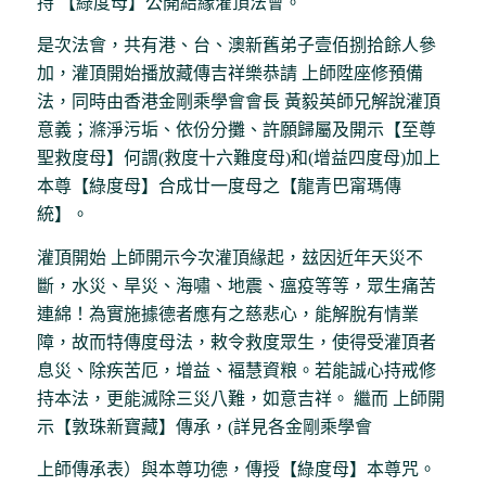
持 【綠度母】公開結緣灌頂法會。
是次法會，共有港、台、澳新舊弟子壹佰捌拾餘人參
加，灌頂開始播放藏傳吉祥樂恭請 上師陞座修預備
法，同時由香港金剛乘學會會長 黃毅英師兄解說灌頂
意義；滌淨污垢、依份分攤、許願歸屬及開示【至尊
聖救度母】何謂(救度十六難度母)和(增益四度母)加上
本尊【綠度母】合成廿一度母之【龍青巴甯瑪傳
統】。
灌頂開始 上師開示今次灌頂緣起，玆因近年天災不
斷，水災、旱災、海嘯、地震、瘟疫等等，眾生痛苦
連綿！為實施據德者應有之慈悲心，能解脫有情業
障，故而特傳度母法，敕令救度眾生，使得受灌頂者
息災、除疾苦厄，增益、褔慧資粮。若能誠心持戒修
持本法，更能滅除三災八難，如意吉祥。 繼而 上師開
示【敦珠新寶藏】傳承，(詳見各金剛乘學會
上師傳承表）與本尊功德，傳授【綠度母】本尊咒。