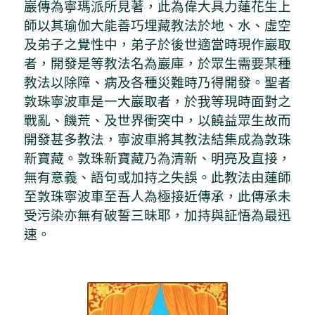
巖傳為寧瑪派所見著，此為偉大具力蓮花生上
師以其瑜伽大能善巧埋藏教法於地、水、虛空
及弟子之覺性中，弟子於後世適當時現作巖取
者，開發是等教法名為巖庫，於眾生需要某種
教法以除障、病及各種災難時乃得開發。聖者
敦珠寧波車是一大巖取者，於我等現時面對之
戰亂、饑荒、及世界衝突中，以饒益眾生故而
開發甚多教法，寧波車將其教法結集成為敦珠
新寶藏。敦珠新寶藏乃為清新、明亮及直接，
無有意義、語句或加持之失誤。此教法由蓮師
至敦珠寧波車至吾人為極接近傳承，此傳承未
受污染亦無有破誓三昧耶，加持與証悟為最迅
速。