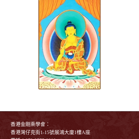
香港金剛乘學會：
香港灣仔克街1-15號展鴻大廈1樓A座