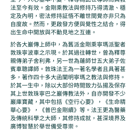
法至今有效。金剛乘教法與修持乃得清澈、穩
定及內明，密法修持証悟不離世間覺亦非只為
自度故。然而，更啟發方便與覺性之結合，得
出生命中開放與不動見地之互連。
於各大巖傳上師中，為舊派金剛乘寧瑪派聖者
敦珠寧波車之示現。於其過往轉世，曾為釋尊
親傳弟子舍利弗，另一世為蓮師廿五大弟子佐
賓車聰譯師。敦珠法王為一著名學者且具著甚
多，著作四十多大函闡明寧瑪之教法與修持。
於其一生中，除以大部份時間致力弘揚及保存
其上世敦珠寧巴之巖傳教法外，自亦開發不少
巖庫寶藏，其中包括《空行心要》，《生命精
華心要》，《普巴金剛續》等。法王更為醫藥
及傳統科學之大師，其修持成就，甚深境界及
廣博智慧於舉世備受尊崇。