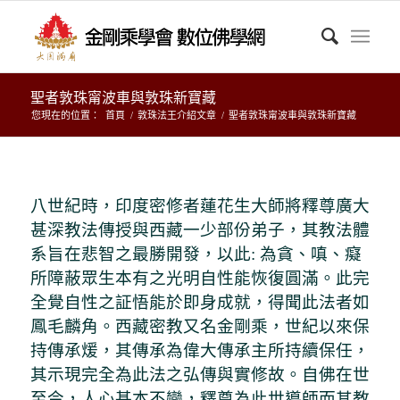
聖者敦珠甯波車與敦珠新寶藏
您現在的位置：
首頁
/
敦珠法王介紹文章
/
聖者敦珠甯波車與敦珠新寶藏
八世紀時，印度密修者蓮花生大師將釋尊廣大
甚深教法傳授與西藏一少部份弟子，其教法體
系旨在悲智之最勝開發，以此: 為貪、嗔、癡
所障蔽眾生本有之光明自性能恢復圓滿。此完
全覺自性之証悟能於即身成就，得聞此法者如
鳳毛麟角。西藏密教又名金剛乘，世紀以來保
持傳承煖，其傳承為偉大傳承主所持續保任，
其示現完全為此法之弘傳與實修故。自佛在世
至今，人心基本不變，釋尊為此世導師而其教