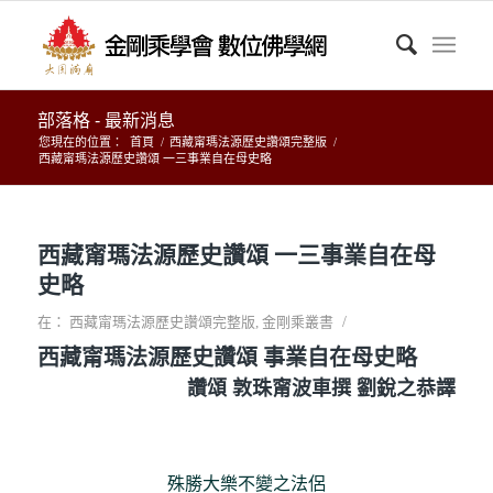
部落格 - 最新消息
您現在的位置：
首頁
/
西藏甯瑪法源歷史讚頌完整版
/
西藏甯瑪法源歷史讚頌 一三事業自在母史略
西藏甯瑪法源歷史讚頌 一三事業自在母
史略
/
在：
西藏甯瑪法源歷史讚頌完整版
,
金剛乘叢書
西藏甯瑪法源歷史讚頌 事業自在母史略
讚頌 敦珠甯波車撰 劉銳之恭譯
殊勝大樂不變之法侶