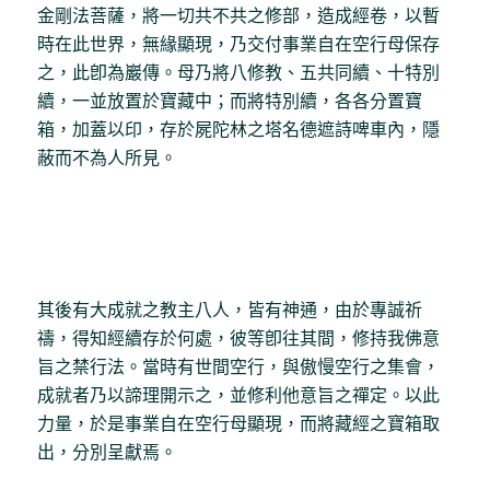
金剛法菩薩，將一切共不共之修部，造成經卷，以暫
時在此世界，無緣顯現，乃交付事業自在空行母保存
之，此卽為巖傳。母乃將八修教、五共同續、十特別
續，一並放置於寶藏中；而將特別續，各各分置寶
箱，加蓋以印，存於屍陀林之塔名德遮詩啤車內，隱
蔽而不為人所見。
其後有大成就之教主八人，皆有神通，由於專誠祈
禱，得知經續存於何處，彼等卽往其間，修持我佛意
旨之禁行法。當時有世間空行，與傲慢空行之集會，
成就者乃以諦理開示之，並修利他意旨之禪定。以此
力量，於是事業自在空行母顯現，而將藏經之寶箱取
出，分別呈獻焉。