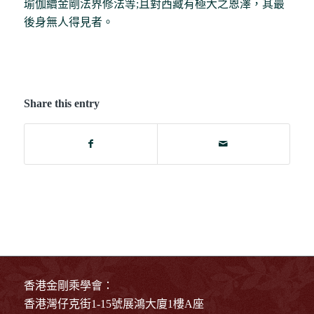
瑜伽續金剛法界修法等;且對西藏有極大之恩澤，其最
後身無人得見者。
Share this entry
香港金剛乘學會：
香港灣仔克街1-15號展鴻大廈1樓A座