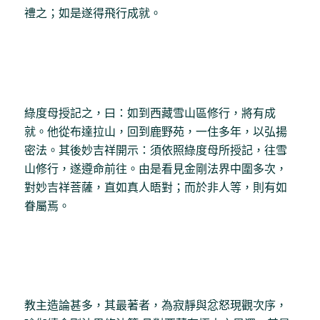
禮之；如是遂得飛行成就。
綠度母授記之，曰：如到西藏雪山區修行，將有成
就。他從布達拉山，回到鹿野苑，一住多年，以弘揚
密法。其後妙吉祥開示：須依照綠度母所授記，往雪
山修行，遂遵命前往。由是看見金剛法界中圍多次，
對妙吉祥菩薩，直如真人晤對；而於非人等，則有如
眷屬焉。
教主造論甚多，其最著者，為寂靜與忿怒現觀次序，