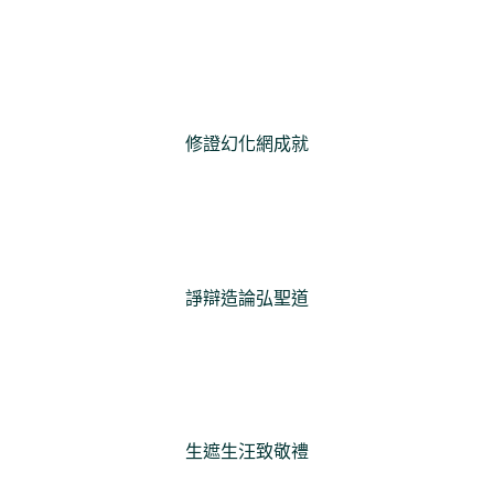
修證幻化網成就
諍辯造論弘聖道
生遮生汪致敬禮