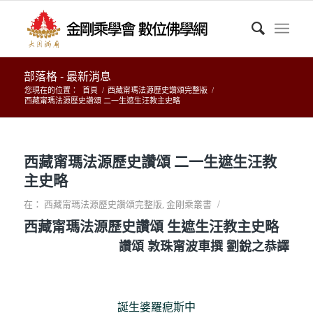
部落格 - 最新消息
您現在的位置：
首頁
/
西藏甯瑪法源歷史讚頌完整版
/
西藏甯瑪法源歷史讚頌 二一生遮生汪教主史略
西藏甯瑪法源歷史讚頌 二一生遮生汪教
主史略
/
在：
西藏甯瑪法源歷史讚頌完整版
,
金剛乘叢書
西藏甯瑪法源歷史讚頌 生遮生汪教主史略
讚頌 敦珠甯波車撰 劉銳之恭譯
誕生婆羅痆斯中