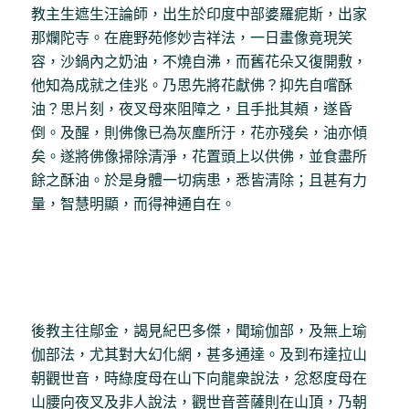
教主生遮生汪論師，出生於印度中部婆羅痆斯，出家
那爛陀寺。在鹿野苑修妙吉祥法，一日畫像竟現笑
容，沙鍋內之奶油，不燒自沸，而舊花朵又復開敷，
他知為成就之佳兆。乃思先將花獻佛？抑先自嚐酥
油？思片刻，夜叉母來阻障之，且手批其頰，遂昏
倒。及醒，則佛像已為灰塵所汙，花亦殘矣，油亦傾
矣。遂將佛像掃除清淨，花置頭上以供佛，並食盡所
餘之酥油。於是身體一切病患，悉皆清除；且甚有力
量，智慧明顯，而得神通自在。
後教主往鄔金，謁見紀巴多傑，聞瑜伽部，及無上瑜
伽部法，尤其對大幻化網，甚多通達。及到布達拉山
朝觀世音，時綠度母在山下向龍衆說法，忿怒度母在
山腰向夜叉及非人說法，觀世音菩薩則在山頂，乃朝