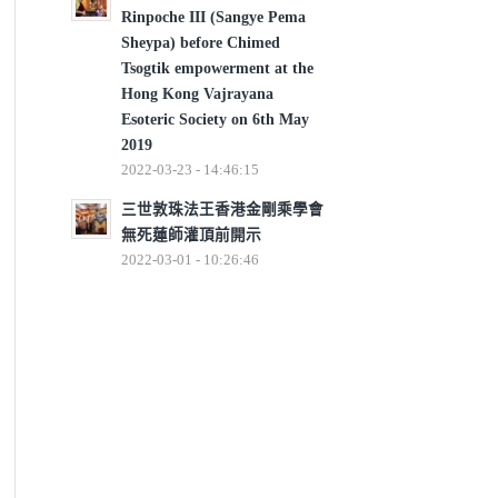
Rinpoche III (Sangye Pema
Sheypa) before Chimed
Tsogtik empowerment at the
Hong Kong Vajrayana
Esoteric Society on 6th May
2019
2022-03-23 - 14:46:15
三世敦珠法王香港金剛乘學會
無死蓮師灌頂前開示
2022-03-01 - 10:26:46