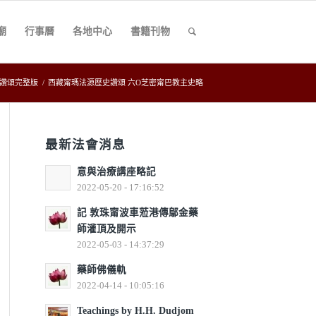
廟
行事曆
各地中心
書籍刊物
讚頌完整版
/
西藏甯瑪法源歷史讚頌 六O芝密甯巴教主史略
最新法會消息
意與治療講座略記
2022-05-20 - 17:16:52
記 敦珠甯波車蒞港傳鄔金藥
師灌頂及開示
2022-05-03 - 14:37:29
藥師佛儀軌
2022-04-14 - 10:05:16
Teachings by H.H. Dudjom