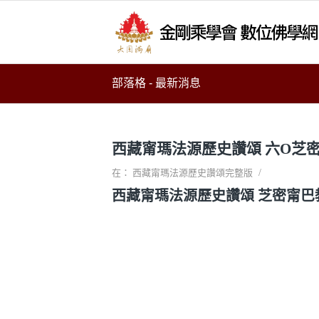
部落格 - 最新消息
西藏甯瑪法源歷史讚頌 六O芝
/
在：
西藏甯瑪法源歷史讚頌完整版
西藏甯瑪法源歷史讚頌 芝密甯巴