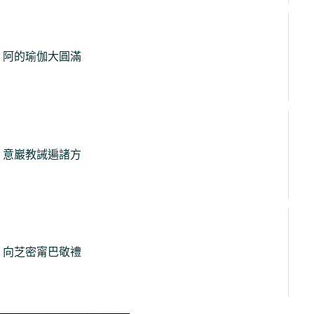
阿的瑜伽大圓滿
意巖教誡遍諸方
向芝密甯巴敬禮