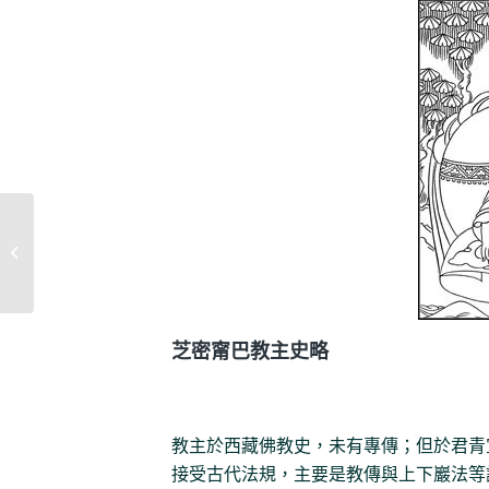
西藏甯瑪法源歷史讚頌 八法稱阿闍黎
史略
芝密甯巴教主史略
教主於西藏佛教史，未有專傳；但於君青
接受古代法規，主要是教傳與上下巖法等