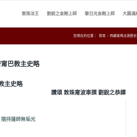
敦珠法王
劉銳之金剛上師
黎日光金剛上師
大圓滿
您現在的位置：
首頁
/
西藏甯瑪法源歷史
密甯巴教主史略
教主史略
讚頌 敦珠甯波車撰 劉銳之恭譯
隨持蓮師無垢光