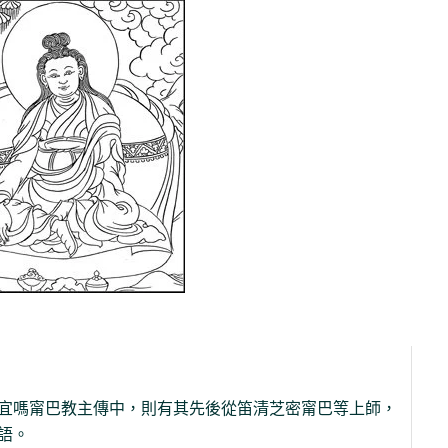
宜嗎甯巴教主傳中，則有其先後從笛清芝密甯巴等上師，
語。