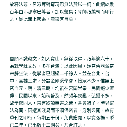
故釋法尊、呂澂等對甯瑪巴無法贊以一詞。此續於數
百年由耶那寧巴尊者，加以彙集；令師乃編輯而印行
之，從此無上密乘，津梁有自矣。
自願不識藏文，如入寶山，無從取得。乃年逾六十，
為就學藏文故，多在台灣：以此因緣，遂普傳西藏密
宗靜坐法，從學者已超過二千餘人。並在台北、台
中、高雄三處，分設金剛乘學會，接眾不少。惟無上
密自元、明、清三朝，均祇在宮闈崇奉，民間絕少流
傳。民國以來，始稍普及，然頻年喪亂，弘播不多，
故學密同人，常有欲讀無書之苦，各會諸子，時以密
法為問，因選其淺易而不須保密者，分別公開，故有
季刊之印行，每期五千份，免費贈閱，以資弘揚。瞬
已三年，已出版十二期矣，乃合訂之。