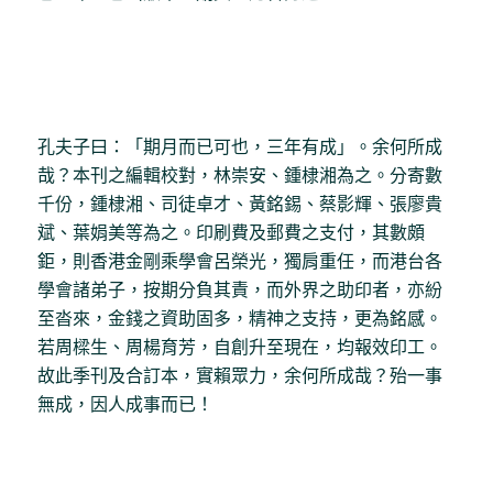
孔夫子曰：「期月而已可也，三年有成」。余何所成
哉？本刊之編輯校對，林崇安、鍾棣湘為之。分寄數
千份，鍾棣湘、司徒卓才、黃銘錫、蔡影輝、張廖貴
斌、葉娟美等為之。印刷費及郵費之支付，其數頗
鉅，則香港金剛乘學會呂榮光，獨肩重任，而港台各
學會諸弟子，按期分負其責，而外界之助印者，亦紛
至沓來，金錢之資助固多，精神之支持，更為銘感。
若周樑生、周楊育芳，自創升至現在，均報效印工。
故此季刊及合訂本，實賴眾力，余何所成哉？殆一事
無成，因人成事而已！