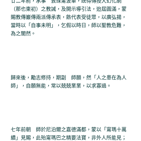
廿二年前，承事 敦珠甯波車，既得傳授大幻化網
（那也東初）之教誡，及開示導引法，迨屆圓滿，蒙
賜教傳巖傳兩派傳承表，飭代表受徒眾，以廣弘揚，
當時以「自事未明」，乞假以時日，師以聖教危難，
為之闇然。
歸來後，勵志修持，期副 師願，然「人之患在為人
師」，自願無能，常以兢兢業業，以求寡過。
七年前朝 師於尼泊爾之嘉德滿都，蒙以「甯瑪十萬
續」見賜，此殆甯瑪巴之精要法寶，非外人所能見；