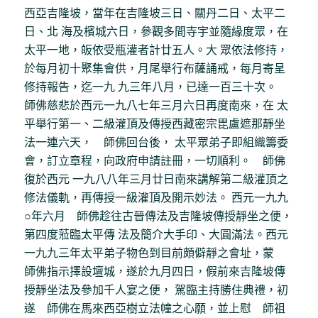
西亞吉隆坡，當年在吉隆坡三日、關丹二日、太平二
日、北 海及檳城六日，參觀多間寺宇並隨緣度眾，在
太平一地，皈依受瓶灌者計廿五人。大 眾依法修持，
於每月初十聚集會供，月尾舉行布薩誦戒，每月寄呈
修持報告，迄一九 九三年八月，已達一百三十次。
師佛慈悲於西元一九八七年三月六日再度南來，在 太
平舉行第一、二級灌頂及傳授西藏密宗毘盧遮那靜坐
法一連六天， 師佛回台後， 太平眾弟子即組織籌委
會，訂立章程，向政府申請註冊，一切順利。 師佛
復於西元 一九八八年三月廿日南來講解第二級灌頂之
修法儀軌，再傳授一級灌頂及開示妙法。 西元一九九
○年六月 師佛趁往古晉傳法及吉隆坡傳授靜坐之便，
第四度蒞臨太平傳 法及簡介大手印、大圓滿法。西元
一九九三年太平弟子物色到目前頗僻靜之會址，蒙
師佛指示擇設壇城，遂於九月四日，假前來吉隆坡傳
授靜坐法及參加千人宴之便， 駕臨主持勝住典禮，初
遂 師佛在馬來西亞樹立法幢之心願，並上慰 師祖