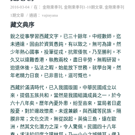
/
2016-03-04
在：
金剛乘季刊
,
金剛乘季刊1-10期文章
,
金剛乘季刊
/
1期文章
通過：
vajrayana
藏文典序
銳之從事學習西藏文字，已三十餘年，中經數師，迄
未通達，固由於資質愚鈍，有以致之，無可為諱。然
少年熱心國事，投筆從戎，抗禦倭氛，乃至勝利。不
久又以違難香港，執教兩校，盡日辛勞，無暇研習。
迨退休後，弘法之暇，始能放下世務，就學台灣，然
年老精力日衰，已非昔比，滋可慨也。
西藏於滿清時代，已入我國版圖，中華民國成立以
來，提倡五族共和，當然是我國組識成員之一，於今
六十八年矣。歷年內憂外患，紛至沓來，當局者日處
殷憂，對於邊政懷柔，未遑兼顧，與西藏等民族，隔
膜非常；文化交流，無從說起。英倫三島，遠在歐
洲，然其文化潛力之深，令人驚佩。民國四十八年
春，求法於印度之噶林邦，乃一小小之城鎮耳，偶入