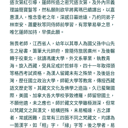
道次第紅引導，蓮師所造之密咒道次第，及外內宗義
理論簡寶鬘等，然私願則欲早將寗瑪巴續譯出，以嘉
惠漢人，惟念垂老之年，深感日暮途遠，乃約同弟子
林崇安、蕭慶秋等同侍師前學習，有眾擎易舉之思，
唯乞蓮師加持，早償此願。
無畏老師，江西省人，幼年以其尊人為國父孫中山先
生之秘書，籌筆大元帥府，曾隨侍旅居廣州。及後輾
轉于役東北，就讀馮庸大學，外文系畢業，執教青
海。旋入西藏，受具足戒於哲蚌寺，四十一年取得頭
等格西考試資格，為漢人留藏未有之殊榮。及後返台
灣，歷任國立政治大學，師範大學等教席，傳授西藏
語文歷史等。其藏文文化及佛學之造詣，久已蜚聲國
際，美國、加拿大各大學校爭致禮羅，師留戀國土，
不願他適，未之應也。師於藏文文學雖極淵深，但常
以梵藏文之與漢文，結構迥殊，未易暢達，古之譯
者，常感困難，且常有三四箇不同之梵藏文，均譯為
一箇漢字，如「相」字，「緣」字等，後之學者，易