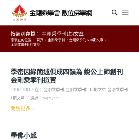
按類別存檔： 金剛乘季刊1期文章
您現在的位置：
首頁
/
金剛乘季刊
/
金剛乘季刊1-10期文章
/
金剛乘季刊1期文章
學密因緣簡述俱成四韻為 銳公上師創刊
金剛乘季刊道賀
/
2016-03-04
在：
金剛乘季刊
,
金剛乘季刊1-10期文章
,
金剛乘季刊
/
1期文章
通過：
vajrayana
閱讀更多
學佛小感