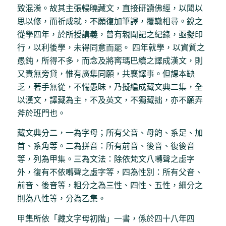
致混淆。故其主張暢曉藏文，直接研讀佛經，以聞以
思以修，而祈成就，不願復加筆譯，覆轍相尋。銳之
從學四年，於所授講義，曾有親聞記之紀錄，亟擬印
行，以利後學，未得同意而罷。 四年就學，以資質之
愚鈍，所得不多，而念及將寗瑪巴續之譯成漢文，則
又責無旁貸，惟有廣集同願，共襄譯事。但課本缺
乏，著手無從，不惴愚昧，乃擬編成藏文典二集，全
以漢文，譯藏為主，不及英文，不獨藏拙，亦不願弄
斧於班門也。
藏文典分二，一為字母；所有父音、母韵、系足、加
首、系角等。二為拼音：所有前音、後音、復後音
等，列為甲集。三為文法：除依梵文八囀聲之虛字
外，復有不依囀聲之虛字等，四為性別：所有父音、
前音、後音等，粗分之為三性、四性、五性，細分之
則為八性等，分為乙集。
甲集所依「藏文字母初階」一書，係於四十八年四