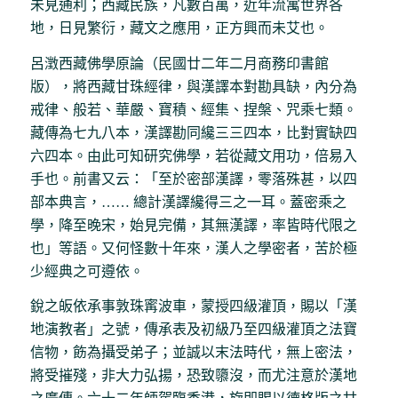
未見通利；西藏民族，凡數百萬，近年流寓世界各
地，日見繁衍，藏文之應用，正方興而未艾也。
呂澂西藏佛學原論（民國廿二年二月商務印書館
版），將西藏甘珠經律，與漢譯本對勘具缺，內分為
戒律、般若、華嚴、寶積、經集、捏槃、咒乘七類。
藏傳為七九八本，漢譯勘同纔三三四本，比對實缺四
六四本。由此可知研究佛學，若從藏文用功，倍易入
手也。前書又云：「至於密部漢譯，零落殊甚，以四
部本典言，…… 總計漢譯纔得三之一耳。蓋密乘之
學，降至晚宋，始見完備，其無漢譯，率皆時代限之
也」等語。又何怪數十年來，漢人之學密者，苦於極
少經典之可遵依。
銳之皈依承事敦珠寗波車，蒙授四級灌頂，賜以「漢
地演教者」之號，傳承表及初級乃至四級灌頂之法寶
信物，飭為攝受弟子；並誠以末法時代，無上密法，
將受摧殘，非大力弘揚，恐致隳沒，而尤注意於漢地