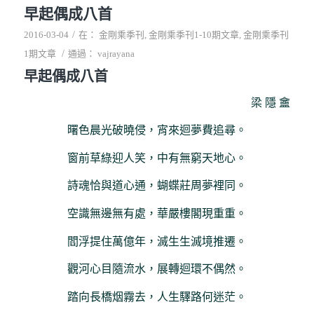
早起偶成八首
/
2016-03-04
在：
金剛乘季刊
,
金剛乘季刊1-10期文章
,
金剛乘季刊
/
1期文章
通過：
vajrayana
早起偶成八首
梁 隱 盦
曙色晨光破曉侵，宵來迴夢費追尋。
窗前草綠迎人笑，中有無窮天地心。
詩魂恰與道心通，蝴蝶莊周夢裡同。
空識無邊無有處，華嚴樓閣現重重。
閻浮提住萬億年，滅生生滅境推遷。
觀河心目隨流水，展轉迴環不偶然。
踏向長橋烟霧去，人生驛路何迷茫。