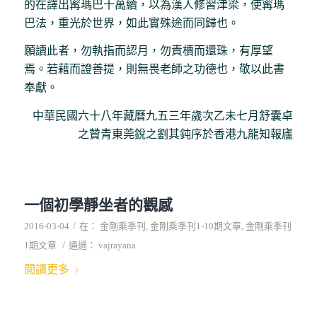
的在譯出寗瑪巴十萬續，以為漢人修習津梁，使寗瑪
巴法，重光於世界，如此實殊途而同歸也。
願讀此者，勿執指而認月，勿責櫝而還珠，有厚望
焉。若藉而證善提，則無畏老師之功德也，敬以此書
奉獻。
中華民國六十八年藏曆九五三年歲次乙未七月舒囊卓
之贊青東莞銳之劉其鈍序於香港九龍知報廬
一個初學靜坐者的觀感
/
2016-03-04
在：
金剛乘季刊
,
金剛乘季刊1-10期文章
,
金剛乘季刊
/
1期文章
通過：
vajrayana
閱讀更多