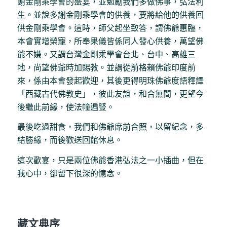
謝金剛乘學會的盛宴，並勉勵我們多做佛事，弘法利
生。並說多謝金剛乘學會的供養，要將給他的供養回
供金剛乘學會。這時，師父起坐致答，謂佛爺惠臨，
本會實增榮寵，所奉果儀皆係同人發心供養，萬望佛
爺不嫌。又謂台灣金剛乘學會台北、台中、高雄三
地，尚望佛爺時加賜教。並謂從前格賴佛爺印度前
來，係由本會發起歡迎，其後更得明珠佛爺度語釋譯
「西藏古代佛教史」，彼此友誼，和合無間，更望今
後繼此前緣，使法幢遍豎。
最後吃過甜食，我們和佛爺席前合照，以留紀念，多
結勝緣，而後歡送回館休息。
這次歡宴，只是兩位佛爺香港弘法之一小插曲，但在
我心中，卻留下很深的憶念。
藏文典序