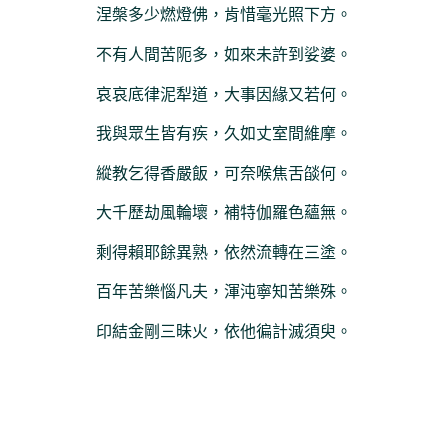
涅槃多少燃燈佛，肯惜毫光照下方。
不有人間苦阨多，如來未許到娑婆。
哀哀底律泥犁道，大事因緣又若何。
我與眾生皆有疾，久如丈室間維摩。
縱教乞得香嚴飯，可奈喉焦舌燄何。
大千歷劫風輪壞，補特伽羅色蘊無。
剩得賴耶餘異熟，依然流轉在三塗。
百年苦樂惱凡夫，渾沌寧知苦樂殊。
印結金剛三昧火，依他徧計滅須臾。