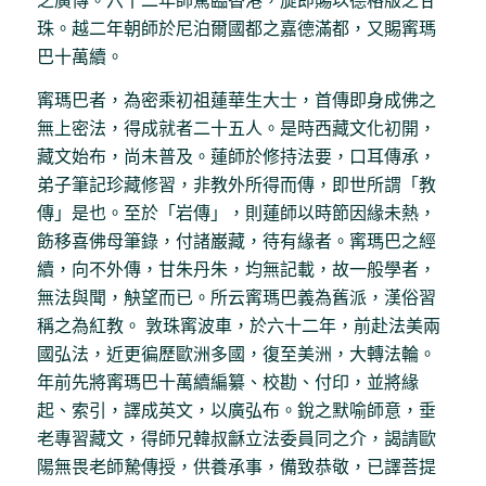
之廣傳。六十二年師駕臨香港，旋即賜以德格版之甘
珠。越二年朝師於尼泊爾國都之嘉德滿都，又賜寗瑪
巴十萬續。
寗瑪巴者，為密乘初祖蓮華生大士，首傳即身成佛之
無上密法，得成就者二十五人。是時西藏文化初開，
藏文始布，尚未普及。蓮師於修持法要，口耳傳承，
弟子筆記珍藏修習，非教外所得而傳，即世所謂「教
傳」是也。至於「岩傳」，則蓮師以時節因緣未熱，
飭移喜佛母筆錄，付諸巌藏，待有緣者。寗瑪巴之經
續，向不外傳，甘朱丹朱，均無記載，故一般學者，
無法與聞，觖望而已。所云寗瑪巴義為舊派，漢俗習
稱之為紅教。 敦珠寗波車，於六十二年，前赴法美兩
國弘法，近更徧歷歐洲多國，復至美洲，大轉法輪。
年前先將寗瑪巴十萬續編纂、校勘、付印，並將緣
起、索引，譯成英文，以廣弘布。銳之默喻師意，垂
老專習藏文，得師兄韓叔龢立法委員同之介，謁請歐
陽無畏老師騺傳授，供養承事，備致恭敬，已譯菩提