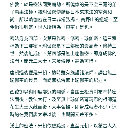
佛教。於是密法同受魔劫。所僥倖的是不空三藏的弟
子惠果法師，將瑜伽密傳給從日本來求法的空海和
尚，所以瑜伽密在日本非常弘揚。 高野山的道場，至
今仍很興盛，世人所稱為「東密」是也。
密法分為四部，次第是作密、修密、瑜伽密。這三種
稱為下三部密。瑜伽密是下三部密的最高者，修持三
世，然後能成佛。第四部是無上瑜伽密，即身成佛的
法門，開元三大士，未及傳授，甚為可惜。
唐朝過後便是宋朝，這時雖有施護諸法師，譯出無上
瑜伽密的經典，而尚無弘傳無上瑜伽密的紀述。
西藏卻以與印度鄰近的關係，自國王松真剛布奉持密
法而後，教法大行，及至無上瑜伽密甯瑪巴的祖師蓮
花生大士入藏而後，大事弘揚。即身成就者不少，這
時約在我們唐太宗以後，也與開元差不多。
漢土的密法，宋朝依然黯淡，直至元朝，以蒙古人入