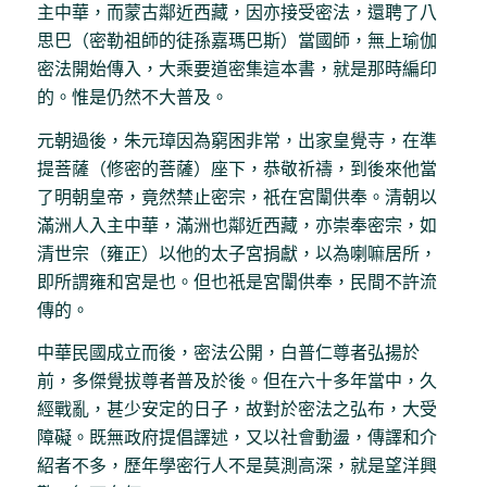
主中華，而蒙古鄰近西藏，因亦接受密法，還聘了八
思巴（密勒祖師的徒孫嘉瑪巴斯）當國師，無上瑜伽
密法開始傳入，大乘要道密集這本書，就是那時編印
的。惟是仍然不大普及。
元朝過後，朱元璋因為窮困非常，出家皇覺寺，在準
提菩薩（修密的菩薩）座下，恭敬祈禱，到後來他當
了明朝皇帝，竟然禁止密宗，祇在宮闈供奉。清朝以
滿洲人入主中華，滿洲也鄰近西藏，亦崇奉密宗，如
清世宗（雍正）以他的太子宮捐獻，以為喇嘛居所，
即所謂雍和宮是也。但也祇是宮闈供奉，民間不許流
傳的。
中華民國成立而後，密法公開，白普仁尊者弘揚於
前，多傑覺拔尊者普及於後。但在六十多年當中，久
經戰亂，甚少安定的日子，故對於密法之弘布，大受
障礙。既無政府提倡譯述，又以社會動盪，傳譯和介
紹者不多，歷年學密行人不是莫測高深，就是望洋興