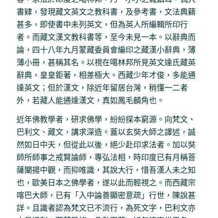
書肄，發現藏文英文之教科書，及參考書，文法典籍
甚多，即使書中未列英文，但為英人所編輯所印行
者。而藏文漢文教科書等，至今未見一本。以辭典而
論，四十八年九月蒙藏委員會編印之藏漢小辭典，薄
薄小冊，甚稱其名。以視在噶林邦所見英文達氏藏英
辭典，皇皇鉅著，相差極大。西藏少年才俊，多能通
達英文；但於漢文，除近年留居台灣，稍懂一二者
外，若藏人能通達漢文，真如鳳毛麟角也。
近年佛教學者，研求佛學，紛紛探本窮源。向梵文、
巴利文、藏文，講求深造。蓋以玄奘大師之譯述，誠
然如日中天，但從此以後，絕少赴印求法者。加以奘
師所師事之戒賢論師，專弘法相，時印度已有月稱菩
薩闡揚中觀，而抑唯識，其說大行，惜吾漢人未之知
也，歐美日本之佛學者，遂以此而輕視之。而西藏宗
喀巴大師，已有「入中論善顯密意疏」行世，陳說甚
詳。且識者認為梵文已不流行，為死文字，巴利文亦