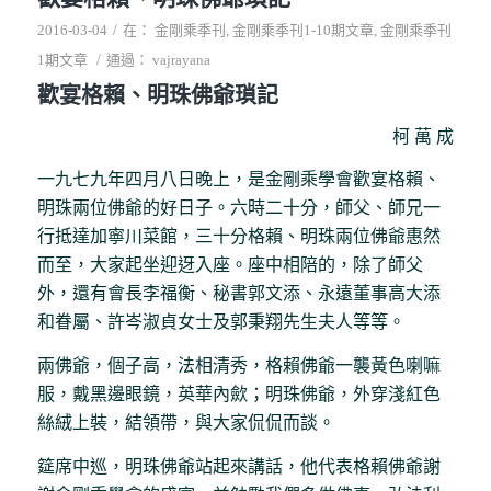
/
2016-03-04
在：
金剛乘季刊
,
金剛乘季刊1-10期文章
,
金剛乘季刊
/
1期文章
通過：
vajrayana
歡宴格賴、明珠佛爺瑣記
柯 萬 成
一九七九年四月八日晚上，是金剛乘學會歡宴格賴、
明珠兩位佛爺的好日子。六時二十分，師父、師兄一
行抵達加寧川菜館，三十分格賴、明珠兩位佛爺惠然
而至，大家起坐迎迓入座。座中相陪的，除了師父
外，還有會長李福衡、秘書郭文添、永遠董事高大添
和眷屬、許岑淑貞女士及郭秉翔先生夫人等等。
兩佛爺，個子高，法相清秀，格賴佛爺一襲黃色喇嘛
服，戴黑邊眼鏡，英華內歛；明珠佛爺，外穿淺紅色
絲絨上裝，結領帶，與大家侃侃而談。
筵席中巡，明珠佛爺站起來講話，他代表格賴佛爺謝