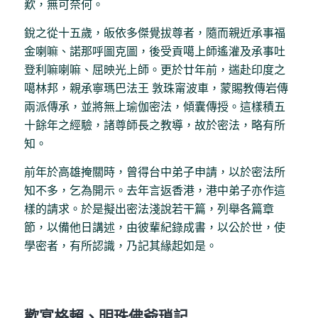
歎，無可奈何。
銳之從十五歲，皈依多傑覺拔尊者，隨而親近承事福
金喇嘛、諾那呼圖克圖，後受貢噶上師遙灌及承事吐
登利嘛喇嘛、屈映光上師。更於廿年前，遄赴印度之
噶林邦，親承寧瑪巴法王 敦珠甯波車，蒙賜教傳岩傳
兩派傳承，並將無上瑜伽密法，傾囊傳授。這樣積五
十餘年之經驗，諸尊師長之教導，故於密法，略有所
知。
前年於高雄掩關時，曾得台中弟子申請，以於密法所
知不多，乞為開示。去年言返香港，港中弟子亦作這
樣的請求。於是擬出密法淺說若干篇，列舉各篇章
節，以備他日講述，由彼輩紀錄成書，以公於世，使
學密者，有所認識，乃記其緣起如是。
歡宴格賴、明珠佛爺瑣記