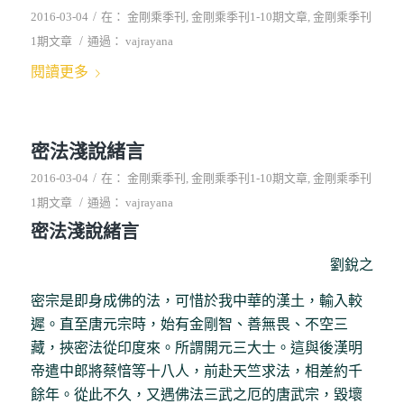
/
2016-03-04
在：
金剛乘季刊
,
金剛乘季刊1-10期文章
,
金剛乘季刊
/
1期文章
通過：
vajrayana
閱讀更多
密法淺說緒言
/
2016-03-04
在：
金剛乘季刊
,
金剛乘季刊1-10期文章
,
金剛乘季刊
/
1期文章
通過：
vajrayana
密法淺說緒言
劉銳之
密宗是即身成佛的法，可惜於我中華的漢土，輸入較
遲。直至唐元宗時，始有金剛智、善無畏、不空三
藏，挾密法從印度來。所謂開元三大士。這與後漢明
帝遣中郎將蔡愔等十八人，前赴天竺求法，相差約千
餘年。從此不久，又遇佛法三武之厄的唐武宗，毀壞