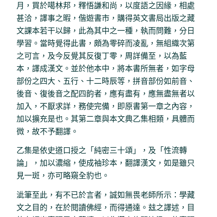
月，買於噶林邦，釋悟謙和尚，以度語之因緣，相處
甚洽，譯事之暇，偕遊書市，購得英文書局出版之藏
文課本若干以歸，此為其中之一種，執而問難，分日
學習。當時覺得此書，頗為零碎而凌亂，無組織次第
之可言，及今反覺其反復丁零，周詳備至，以為藍
本，譯成漢文。並於他本中，將本書所無者，如字母
部份之四大、五行、十二時辰等，拼音部份如前音、
後音、復後音之配四韵者，應有盡有，應無盡無者以
加入，不厭求詳，務使完備，即原書第一章之內容，
加以擴充是也。其第二章與本文典乙集相類，具體而
微，故不予翻譯。
乙集是依史道口授之「純密三十頌」，及「性流轉
論」，加以濃縮，使成袖珍本，翻譯漢文，如是雖只
見一斑，亦可略窺全豹也。
泚筆至此，有不已於言者，誠如無畏老師所示：學藏
文之目的，在於閱讀佛經，而得通達。玆之譯述，目