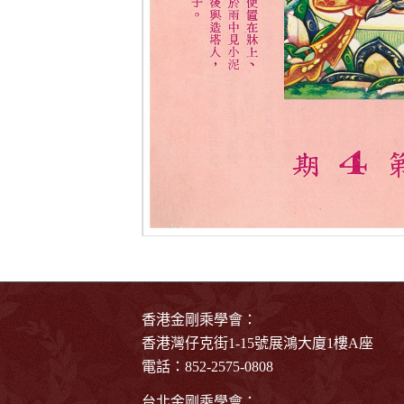
香港金剛乘學會：
香港灣仔克街1-15號展鴻大廈1樓A座
電話：852-2575-0808
台北金剛乘學會：