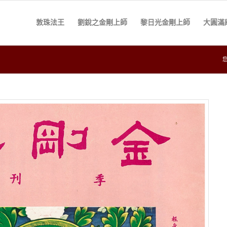
敦珠法王
劉銳之金剛上師
黎日光金剛上師
大圓滿