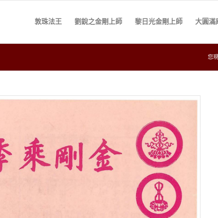
敦珠法王
劉銳之金剛上師
黎日光金剛上師
大圓滿
您