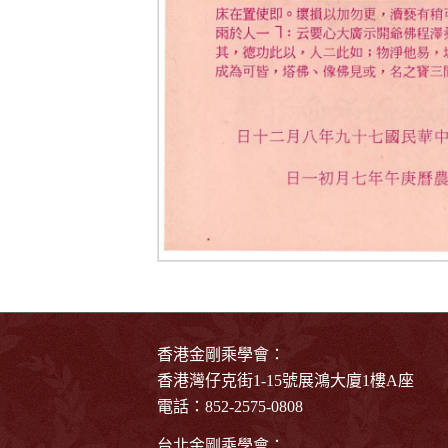
香港金剛乘學會：
香港灣仔克街1-15號展鴻大廈1樓A座
電話：852-2575-0808
台北金剛乘學會：