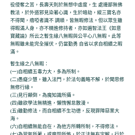
役侵奪之苦，長壽天則於無想中虛度，生 處邊鄙無佛
教法，於外道邪見染著心識，生於暗劫，縱三寶名亦
不得聞，瘖啞者識不 調順，皆無暇修法。但以眾生雖
得暇滿人身，亦不精進修持者，亦如遍智法王《如意
寶藏論》所云之暫生緣八無暇與公平心八無暇。此等
無暇雖未能完全摧伏，仍當勤勇 自省以求自相續之暇
滿。
暫生緣之八無暇：
(一)自相續五毒力大，多為所制。
(二)愚癡少慧，雖入法門，於法句義略不解，於聞思修
無修行緣。
(三)見行顛倒，為魔知識所攝。
(四)雖欲學法無精進，懶惰懈怠散漫。
(五)雖勤修法，而自相續不生功德，反現罪障惡業大
海。
(六)自相續無能自在，為他方所轉所制，不得修法。
(七)為習氣所著，或魔怨所怖，於正法無有定解，行於