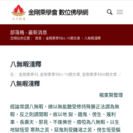
部落格 - 最新消息
您現在的位置：
首頁
/
金剛乘季刊61-70期文章
/
八無暇淺釋
八無暇淺釋
/
在：
金剛乘季刊
,
金剛乘季刊61-70期文章
,
金剛乘季刊68期文章
八無暇淺釋
楊東賢整理
經論常謂八無暇，總以無能聽受修持殊勝正法謂為無
暇，反之則謂閒暇。故以地 獄、餓鬼、傍生、蔑利
車、長壽天、邪見、不逢佛世、瘖啞為八無暇。以生
地獄恆受 寒熱之苦，惡鬼則受饑渴之苦，傍生恆受驅