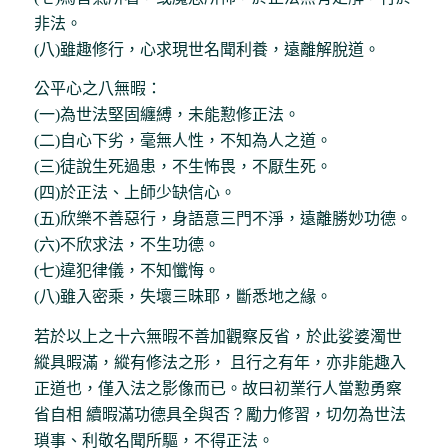
非法。
(八)雖趣修行，心求現世名聞利養，遠離解脫道。
公平心之八無暇：
(一)為世法堅固纏縛，未能懃修正法。
(二)自心下劣，毫無人性，不知為人之道。
(三)徒說生死過患，不生怖畏，不厭生死。
(四)於正法、上師少缺信心。
(五)欣樂不善惡行，身語意三門不淨，遠離勝妙功德。
(六)不欣求法，不生功德。
(七)違犯律儀，不知懺悔。
(八)雖入密乘，失壞三昧耶，斷悉地之緣。
若於以上之十六無暇不善加觀察反省，於此娑婆濁世
縱具暇滿，縱有修法之形， 且行之有年，亦非能趣入
正道也，僅入法之影像而已。故曰初業行人當懃勇察
省自相 續暇滿功德具全與否？勵力修習，切勿為世法
瑣事、利敬名聞所驅，不得正法。