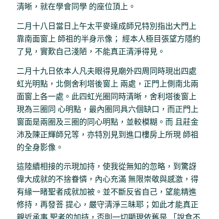
清晰，就在學會同學 的座位頂上。
二月十八日當日上午太平麥達成師兄特別指出大門上
靠南面窗上 師祖的半身示像； 經本人極目張望方隱約
了見，實歎自己淺陋，不能真正清淨得見。
二月十九日依本人凡夫眼得見廟外四周同時現出四處
虹光明點，北側舍利塔後窗上 兩處，正門上側南北兩
面窗上各一處。此四虹光圈同時清晰，舍利塔後窗上
現為三圈同 心明點，最內圈同具六個缺口，而正門上
窗面是兩圈及三圈的同心明點，並較模糊。而 且莊金
沛及陳正輝師兄等，亦特別見到進口樓房上所現 師祖
的全身影像。
這陸續相接的示現加持，使我從無知的忽略，到驚訝
偉大成就的不捨眷憐，內心充滿 無限崇敬與感激，得
有緣一睹聖者成就加被。並不斷反省自己，望能精進
修持，再發菩 提心，嚴守清淨三昧耶；如此才能真正
親近承事 聖者的加持，否則一切顯現依舊是 「說食不