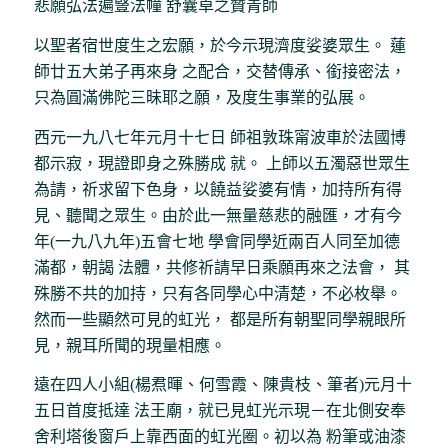
悲願弘法遍豎法幢 舒囊卓之贊青師
以聖者宿世度生之宏願，於今示現濟度娑婆眾生。 蓮
師廿五大弟子再來身 之配合，交替傳承、銜接密法，
只為圓滿佛陀三昧耶之願，及度生事業的弘展。
西元一九八七年元月十七日 師祖敦珠甯波車於法國博
都示寂，現證即身之殊勝成 就。 上師以五濁惡世眾生
為請，祈求留下色身，以饒益娑婆有情，加持所有得
見、聽聞之眾生。由於此一無量慈悲的融匯，才有今
年(一九八九年)五會七地 學會同學近兩百人同至加德
滿都，朝謁 法體，共修祈請早日乘願再來之法會， 其
殊勝不共的加持，只有各同學心中清楚，不必枚舉。
然而一些顯然可見的虹光， 都是所有朝聖同學親眼所
見，親耳所聞的現量相應。
遠在四人小組(楊焄暉、何雪霞、陳貴枝、筆者)元月十
五日首度抵達 法王廟，就已見虹光示現－在北側安奉
舍利塔後窗戶上靠西面的虹光圈。初以為 粉筆或油漆