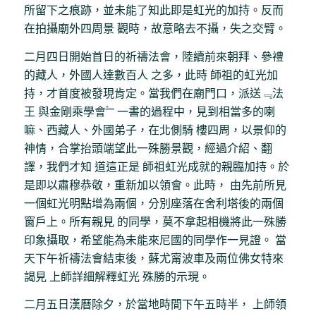
所留下之痕跡，並未能了知此即是虹光的加持。反而
在拍攝廟外四周景 觀時，故意略去不攝，失之交臂。
二月四日開始首日的祈禱法會，陸續前來朝拜、參禮
的藏人，外國人達數百人 之多，此時 師祖的虹光加
持，才首度被發現肯定。當我們在廟門口，派送﹃法
王 與金剛乘學會﹄一書的過程中，見到相當多的喇
嘛、西藏人、外國弟子，在北側騎 樓四周，以景仰的
神情，合掌抬頭端望此一殊勝景觀，經過介紹、翻
譯，我們才知 道這正是 師祖虹光成就的親臨加持。於
是即以肅穆恭敬，重新加以領會。此時， 由先前所見
一個虹光明點增為兩個，分別座落在舍利塔後的兩個
窗戶上。所有親見 的同學，莫不拿起相機將此一殊勝
印象攝取，希望能為未能來尼國的同學作一見證。 當
天下午祈禱法會結束後，蘇尤甯波車及兩位佛女特來
謁見 上師詳細解釋虹光 殊勝的示現。
二月五日漢曆除夕，於當地時間下午五時半， 上師領