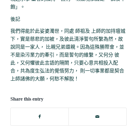
飽」。
後記
我們得能於此娑婆濁世，同處 師祖及 上師的加持壇城
下，實是慈悲的加被，及彼此清淨誓句所繫為然，故
說同是一家人， 比親兄弟還親。因為這殊勝際會，並
不是染污業力的牽引，而是誓句的維繫，又何分 彼
此，又何懼彼此言語的隔閤，只要心意共相投入配
合，共為度生弘法的覺悟努力， 則一切事業都是契合
上師諸佛的大願，何愁不解脫！
Share this entry