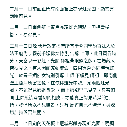
二月十一日前面正門靠南面窗上亦現虹光圈，顯約有
兩圈可見。
二月十二日南側壁上窗戶亦現虹光明點，但相當模
糊，不易得見。
二月十三日晚 佛母款宴招待所有學會同學約百餘人於
法王廟內；餐前千媚佛女特 別告訴 上師，此日黃昏時
分，天空現一彩虹，光顯 師祖帶眼鏡之像，在場藏人
皆得見之，有人因而感動流淚，四周窗戶亦同時現虹
光。於是千媚佛女特別引導 上師 下樓見 師祖。即南側
壁上窗戶所留之像，在依稀燈光中我只見兩個虹光
圈，不能得見師祖身影 ，而上師卻早已見了，只有如
同 上師般清淨誓句的相應，才能真正得見清淨的加
持。我們所以不見勝景，只有 反省自己不清淨，與深
切加持與否無關。
二月十七日廟內天花板上壇城彩繪亦現虹光圈，明顯