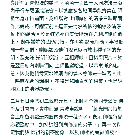
導所有到會修法的弟子 ，濟濟一百四十人同處法王廟
內舉行布薩誦戒法會。以這麼多各地同學能齊集在 師
祖色身加持前面，為維護對 上師諸佛的清淨三昧耶而
作此誦戒，可謂空前。這正是傳承所依的領導及清淨
誓 句的結合。於是虹光亦再度清晰現在舍利塔後的窗
上， 師祖讚許的弘願加持，亦再次 顯現相應。事後聽
聞一些高僧、喇嘛談及他們現見廟內放出種子字的光
明，及充滿 光明的咒字，互相輝映，且攝得照片。於
是翌日廟內喇嘛們向 上師呈獻哈達，以示崇 敬的心
意，因為他們肯定那晚廟內的漢人導師是一聖者。此
一呼應配合的瑞相， 不特是悲願誓句的相應，也是破
邪匡正的清淨顯現。
二月七日漢曆初二藏曆元旦， 上師率全體同學公宴 佛
母及其眷屬。會中仙藩 甯波車說明：「虹光圈加持於
窗上所留明點最內圈內亦現一種子字，表示 師祖每會
必親臨廟中，加持這班到廟修法的弟子。」再一次肯
定我們與 師祖的親密關係，以及 師祖的眷顧加被。