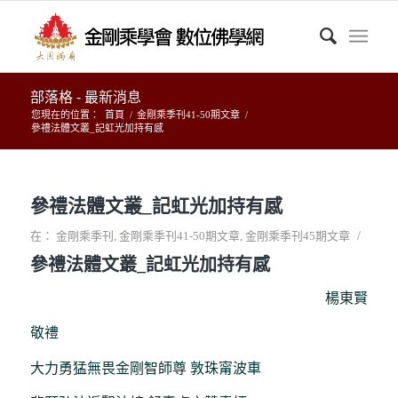
部落格 - 最新消息
您現在的位置：
首頁
/
金剛乘季刊41-50期文章
/
參禮法體文叢_記虹光加持有感
參禮法體文叢_記虹光加持有感
/
在：
金剛乘季刊
,
金剛乘季刊41-50期文章
,
金剛乘季刊45期文章
參禮法體文叢_記虹光加持有感
楊東賢
敬禮
大力勇猛無畏金剛智師尊 敦珠甯波車