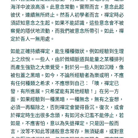
海洋中波浪高漲。此意念常動。實際而言，意念此起
彼伏，連續無所終止。然吾人初學者而言，禪定時必
須認知意念之生起。如果不能認識，這些意念會不被
察覺的隱伏地流動，而我們被意念所帶引。如此，禪
定於吾人一無用處。
如能正確持續禪定，能生種種徵狀。例如經驗到生理
上之欣悅。一些人，由於微細脈道與能量之某種排列
而產生強勁之大樂覺受。對於另一些人則如沉睡，像
被包蓋之黑暗。如今，不論所經驗者為樂或明，不應
有任何種類之希求，不應想到自己：「噢，禪定已
發，有所進展。只希望能有其他經驗！」在另一方
面，如果經驗到一種黑暗，一種無念，無有之妄想，
必須一再驅除之，否則禪定會變得昏沉。復次，或會
於禪定時生出很多念頭，有如河水氾濫不能停止，若
如是，不應害怕，意以為失退禪定。只是因一般而
言，汝等不知此等諸般意念常存，無須疑慮，或對意