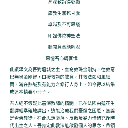
甚深教誨得彰顯
廣教生無死甘露
卓越及不可思議
印證佛陀神聖法
聽聞意念能解脫
思憶吾心轉喜悅！
此讚頌文為吾對壇城之主，皇裔敦珠金剛持，德敦甯
巴無畏金剛智，口授教誨的敬意，其教法如和風細
雨，灑在熱誠及有能力之修行人身上，如今得以結集
成這本精要小冊子。
吾人絕不懷疑此甚深教誨的精髓，已在法國由蓮花生
翻譯組準確地譯出，這能治療我們憂傷之困厄，無論
是否佛教徒，在此思想墮落、反叛及暴力情緒充斥時
代出生之人。吾肯定此教法能啟發個人的思念，帶領