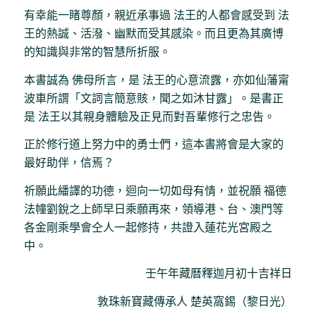
有幸能一睹尊顏，親近承事過 法王的人都會感受到 法
王的熱誠、活潑、幽默而受其感染。而且更為其廣博
的知識與非常的智慧所折服。
本書誠為 佛母所言，是 法王的心意流露，亦如仙藩甯
波車所謂「文詞言簡意賅，聞之如沐甘露」。是書正
是 法王以其親身體驗及正見而對吾輩修行之忠告。
正於修行道上努力中的勇士們，這本書將會是大家的
最好助伴，信焉？
祈願此繙譯的功德，迴向一切如母有情，並祝願 福德
法幢劉銳之上師早日乘願再來，領導港、台、澳門等
各金剛乘學會仝人一起修持，共證入蓮花光宮殿之
中。
壬午年藏曆釋迦月初十吉祥日
敦珠新寶藏傳承人 楚英窩錫（黎日光）