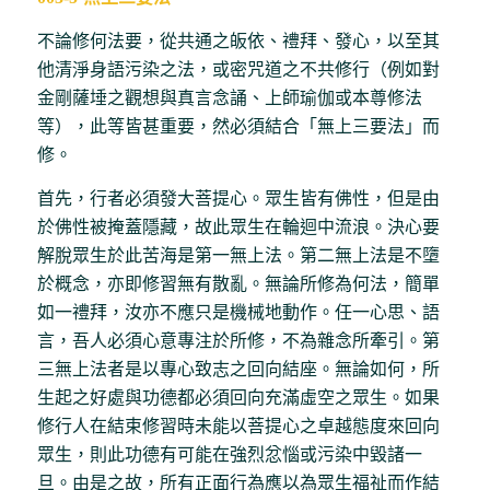
不論修何法要，從共通之皈依、禮拜、發心，以至其
他清淨身語污染之法，或密咒道之不共修行（例如對
金剛薩埵之觀想與真言念誦、上師瑜伽或本尊修法
等），此等皆甚重要，然必須結合「無上三要法」而
修。
首先，行者必須發大菩提心。眾生皆有佛性，但是由
於佛性被掩蓋隱藏，故此眾生在輪迴中流浪。決心要
解脫眾生於此苦海是第一無上法。第二無上法是不墮
於概念，亦即修習無有散亂。無論所修為何法，簡單
如一禮拜，汝亦不應只是機械地動作。任一心思、語
言，吾人必須心意專注於所修，不為雜念所牽引。第
三無上法者是以專心致志之回向結座。無論如何，所
生起之好處與功德都必須回向充滿虛空之眾生。如果
修行人在結束修習時未能以菩提心之卓越態度來回向
眾生，則此功德有可能在強烈忿惱或污染中毀諸一
旦。由是之故，所有正面行為應以為眾生福祉而作結