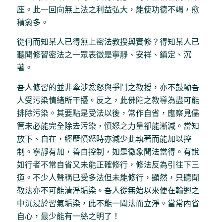
座。此一回向無上法之利益弘大，能使功德不竭，愈
積愈多。
從何而知某人已得無上密法教授與實修？得知某人已
聽聞修習密法之一眾表徵是寧靜、安祥、鎮定、沉
著。
吾人修習的並非牽涉忿怒與爭鬥之教授，亦不鼓勵吾
人受污染情緒所干擾。反之，此佛陀之教導為盡可能
排除污染。其要點是受法以後，常作自省，應察見儘
管未必能完全除去污染，憤怒之力量卻能漸減。當知
放下、自在，經歷憤怒時亦減少此執著而能加以控
制。寧靜有加，善自控制，如是徵象聞法當得。有說
如行者不常自省又未能正確修行，修法反為引往下三
道。不少人聲稱已受多法但未能修行，顯然，只聽聞
教法亦不可能清淨垢染。吾人從無始以來便在輪迴之
中沉浸於習氣垢染，此不能一聞法而立淨。當常內省
自心，最少能有一絲之明了！