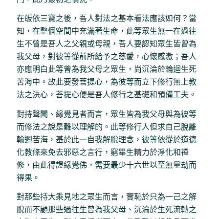
在皈依三寶之後，吾人對法之基本看法應該如何？當
知，在整個空間中充滿著生命，此等眾生無一在過往
生不曾是吾人之父親或母親，吾人要認知眾生皆曾為
我父母，對彼等從前所給予之慈愛，心懷感激；吾人
亦應明白此等曾為我父母之眾生，尚沉淪於輪迴生死
苦海中。故此要發菩提心，為彼等而立下修行無上教
法之決心，菩提心便是吾人修行之基礎和預備工夫。
對持聲聞、緣覺見者而言，眾生皆為我父母與為彼等
而修法之說是難以理解的。此等修行人但求自己脫離
輪迴苦海，基於此一自我解脫理念，彼等依從於道德
化教條來免去邪惡之言行，窮畢生精力於淨化和禪
修，由此得證緣覺佛，需要最少十六世以至無量劫而
得果。
對那些持大乘見地之眾生而言，實恥於只為一己之解
脫而不顧那些過往生曾為我父母、沉淪於生死流轉之