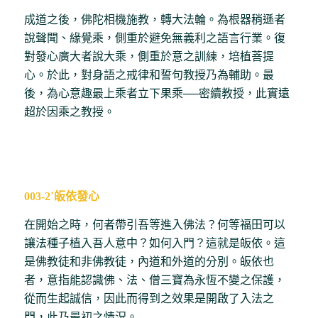
成道之後，佛陀相機施教，轉大法輪。為根器稍遜者
說聲聞、緣覺乘，側重於避免無義利之語言行業。復
對發心廣大者說大乘，側重於意之訓練，培植菩提
心。於此，對身語之戒律和誓句教授乃為輔助。最
後，為心意趣最上乘者立下果乘──密續教授，此實遠
超於因乘之教授。
003-2˙皈依發心
在開始之時，何者帶引吾等進入佛法？何等福田可以
讓法種子植入吾人意中？如何入門？這就是皈依。這
是佛教徒和非佛教徒，內道和外道的分別。皈依也
者，意指能認識佛、法、僧三寶為永恆不變之保護，
從而生起誠信，因此而得到之效果是開啟了入法之
門，此乃最初之情況。