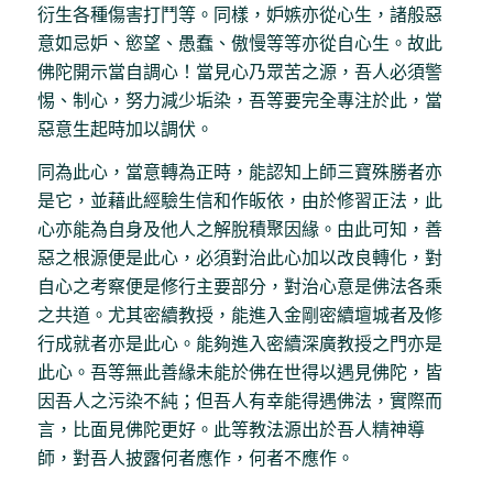
衍生各種傷害打鬥等。同樣，妒嫉亦從心生，諸般惡
意如忌妒、慾望、愚蠢、傲慢等等亦從自心生。故此
佛陀開示當自調心！當見心乃眾苦之源，吾人必須警
惕、制心，努力減少垢染，吾等要完全專注於此，當
惡意生起時加以調伏。
同為此心，當意轉為正時，能認知上師三寶殊勝者亦
是它，並藉此經驗生信和作皈依，由於修習正法，此
心亦能為自身及他人之解脫積聚因緣。由此可知，善
惡之根源便是此心，必須對治此心加以改良轉化，對
自心之考察便是修行主要部分，對治心意是佛法各乘
之共道。尤其密續教授，能進入金剛密續壇城者及修
行成就者亦是此心。能夠進入密續深廣教授之門亦是
此心。吾等無此善緣未能於佛在世得以遇見佛陀，皆
因吾人之污染不純；但吾人有幸能得遇佛法，實際而
言，比面見佛陀更好。此等教法源出於吾人精神導
師，對吾人披露何者應作，何者不應作。