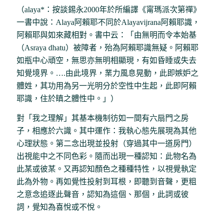
（alaya*：按談錫永2000年於所編譯《甯瑪派次第禪》
一書中說：Alaya阿賴耶不同於Alayavijrana阿賴耶識，
阿賴耶與如來藏相對。書中云：「由無明而令本始基
（Asraya dhatu）被障者，殆為阿賴耶識無疑。阿賴耶
如瓶中心頑空，無思亦無明相顯現，有如昏睡或失去
知覺境界。….由此境界，業力風息晃動，此即嫉妒之
體姓，其功用為另一光明分於空性中生起，此即阿賴
耶識，住於瞋之體性中。」）
對「我之理解」其基本機制彷如一間有六扇門之房
子，相應於六識。其中運作：我執心態先展現為其他
心理狀態。第二念出現並投射（穿過其中一道房門）
出視能中之不同色彩。隨而出現一種認知：此物名為
此某或彼某。又再認知顏色之種種特性，以視覺執定
此為外物。再如覺性投射到耳根，即聽到音聲，更粗
之意念追逐此聲音，認知為這個、那個，此詞或彼
詞，覺知為喜悅或不悅。