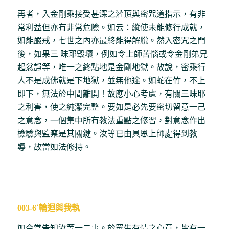
再者，入金剛乘接受甚深之灌頂與密咒道指示，有非
常利益但亦有非常危險。如云：縱使未能修行成就，
如能嚴戒，七世之內亦最終能得解脫。然入密咒之門
後，如果三 昧耶毀壞，例如令上師苦惱或令金剛弟兄
起忿諍等，唯一之終點地是金剛地獄。故說，密乘行
人不是成佛就是下地獄，並無他途。如蛇在竹，不上
即下，無法於中間離開！故應小心考慮，有關三昧耶
之利害，使之純潔完整。要如是必先要密切留意一己
之意念，一個集中所有教法重點之修習，對意念作出
檢驗與監察是其關鍵。汝等已由具恩上師處得到教
導，故當如法修持。
003-6˙輪迴與我執
如今當告知汝等一二事。於眾生有情之心意，皆有一