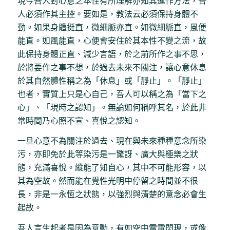
現今吾人對心意之本性有所理解亦知其運作方法，吾
人必須作其主控。要如是，教法云必須保持身體不
動。如果身體挺直，微細脈亦直。如微細脈直，風便
能直。如風能直，心便會安住於其本性不變之流，故
此保持身體正直、減少言語，於之前所作之事不思，
於將要作之事不想，於過去未來不關注，讓心意休息
於其自然體性稱之為「休息」或「靜止」。「靜止」
也者，實質上只是心自己，吾人可以稱之為「當下之
心」、「現時之認知」。無論如何稱呼其名，於此非
常時間乃心照不宣、喜悅之認知。
一旦心意不為關注於過去、現在與未來種種意念所染
污，亦即免於此等染污是一驚訝、廣大與極樂之狀
態，充滿喜悅。縱能了知自心，其中不可能形容，以
其為空故。然而能在覺性光明中停留之時間並不很
長，非是一永恆之狀態，以強烈與清楚的意念必會生
起故。
吾人言生起者是因為意動，有如空中雷電閃現，或像