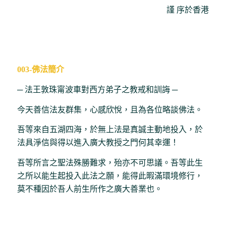
謹 序於香港
003-佛法簡介
─ 法王敦珠甯波車對西方弟子之教戒和訓誨 ─
今天善信法友群集，心感欣悅，且為各位略談佛法。
吾等來自五湖四海，於無上法是真誠主動地投入，於
法具淨信與得以進入廣大教授之門何其幸運！
吾等所言之聖法殊勝難求，殆亦不可思議。吾等此生
之所以能生起投入此法之願，能得此暇滿環境修行，
莫不種因於吾人前生所作之廣大善業也。