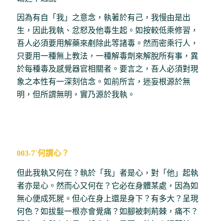
因為有自「我」之意念，執著於有己，我慢由是出
生，因此我執、忿怒及他毒生起。如按較低乘修習，
吾人必須要用解藥來剷除此等諸毒。然而密乘行人，
只要用一種無上教法，一種解毒劑來解脫所有事，異
於每種毒及感覺器官相關者。要言之，吾人必須對現
象之本性有一深刻信念。如前所言，迷妄根源於無
明，但所謂無明，實乃源於我執。
003-7˙何謂心？
但此我執又何在？執於「我」者是心，對「他」起執
者亦是心。然而心又何在？它必在身體某處，因為如
無心便成死屍。但心在身上還是身下？有多大？呈現
何色？如拔髮一根亦會覺痛？如腳被刺荊棘，痛不？