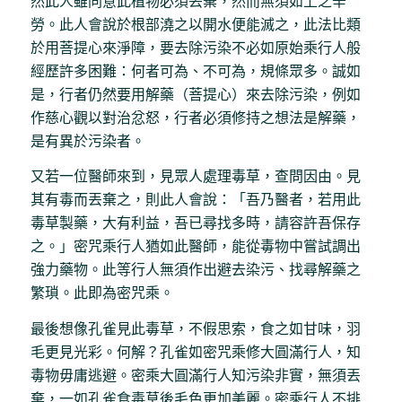
然此人雖同意此植物必須丟棄，然而無須如上之辛
勞。此人會說於根部澆之以開水便能滅之，此法比類
於用菩提心來淨障，要去除污染不必如原始乘行人般
經歷許多困難：何者可為、不可為，規條眾多。誠如
是，行者仍然要用解藥（菩提心）來去除污染，例如
作慈心觀以對治忿怒，行者必須修持之想法是解藥，
是有異於污染者。
又若一位醫師來到，見眾人處理毒草，查問因由。見
其有毒而丟棄之，則此人會說：「吾乃醫者，若用此
毒草製藥，大有利益，吾已尋找多時，請容許吾保存
之。」密咒乘行人猶如此醫師，能從毒物中嘗試調出
強力藥物。此等行人無須作出避去染污、找尋解藥之
繁瑣。此即為密咒乘。
最後想像孔雀見此毒草，不假思索，食之如甘味，羽
毛更見光彩。何解？孔雀如密咒乘修大圓滿行人，知
毒物毋庸逃避。密乘大圓滿行人知污染非實，無須丟
棄，一如孔雀食毒草後毛色更加美麗。密乘行人不排