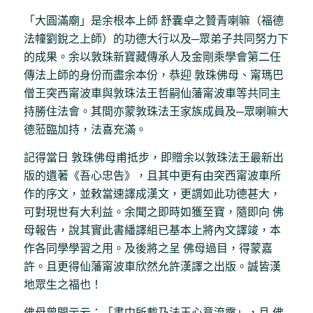
「大圓滿廟」是余根本上師 舒囊卓之贊青喇嘛（福德
法幢劉銳之上師）的功德大行以及─眾弟子共同努力下
的成果。余以敦珠新寶藏傳承人及金剛乘學會第二任
傳法上師的身份而盡余本份，恭迎 敦珠佛母、甯瑪巴
僧王突西甯波車與敦珠法王哲嗣仙藩甯波車等共同主
持勝住法會。其間亦蒙敦珠法王家族成員及─眾喇嘛大
德蒞臨加持，法喜充滿。
記得當日 敦珠佛母甫抵步，即贈余以敦珠法王最新出
版的遺著《吾心忠告》，且其中更有由突西甯波車所
作的序文，並敕當速譯成漢文，更謂如此功德甚大，
可對現世有大利益。余聞之即時如獲至寶，隨即向 佛
母報告，說其實此書繙譯組已基本上將內文譯竣，本
作各同學學習之用。及後將之呈 佛母過目，得蒙嘉
許。且更得仙藩甯波車欣然允許漢譯之出版。誠皆漢
地眾生之福也！
佛母曾開示云：「書中所載乃法王心意流露」，且 佛