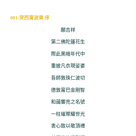
001-突西甯波車 序
願吉祥
第二佛陀蓮花生
際此黑暗年代中
重披凡衣現娑婆
吾師敦珠仁波切
德敦甯巴金剛智
和藹響亮之名號
一柱璀璨耀世光
衷心致以敬頂禮