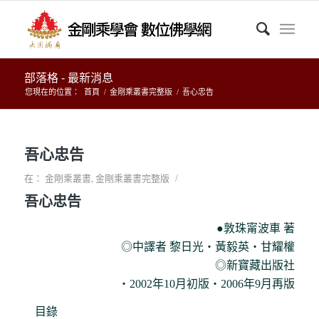
部落格 - 最新消息
您現在的位置：
首頁
/
金剛乘叢書完整版
/
吾心忠告
吾心忠告
/
在：
金剛乘叢書
,
金剛乘叢書完整版
吾心忠告
●敦珠甯波車 著
◎中譯者 黎日光‧黃毅英‧甘耀權
◎新寶藏出版社
‧2002年10月初版‧2006年9月再版
目錄