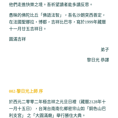
他們走進快樂之境。吾祈望讀者能多讀反思。
愚昧的佛陀比丘「佛語法智」，吾名沙朗突西善定，
在法國聖娜拉‧博都，吉祥比巴寺，寫於1999年藏曆
十一月廿五吉祥日。
圓滿吉祥
弟子
黎日光 恭譯
002-黎日光上師 序
於西元二零零二年極吉祥之元旦日裡（藏曆2128年十
一月十五日），台灣台南南化鄉密宗山如「銅色山巴
利支宮」 之「大圓滿廟」舉行勝住大典。