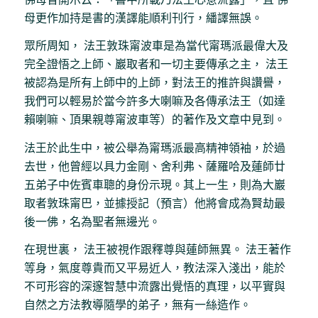
母更作加持是書的漢譯能順利刊行，繙譯無誤。
眾所周知， 法王敦珠甯波車是為當代甯瑪派最偉大及
完全證悟之上師、巖取者和一切主要傳承之主， 法王
被認為是所有上師中的上師，對法王的推許與讚譽，
我們可以輕易於當今許多大喇嘛及各傳承法王（如達
賴喇嘛、頂果親尊甯波車等）的著作及文章中見到。
法王於此生中，被公舉為甯瑪派最高精神領袖，於過
去世，他曾經以具力金剛、舍利弗、薩羅哈及蓮師廿
五弟子中佐賓車聰的身份示現。其上一生，則為大巖
取者敦珠甯巴，並據授記（預言）他將會成為賢劫最
後一佛，名為聖者無邊光。
在現世裏， 法王被視作跟釋尊與蓮師無異。 法王著作
等身，氣度尊貴而又平易近人，教法深入淺出，能於
不可形容的深邃智慧中流露出覺悟的真理，以平實與
自然之方法教導隨學的弟子，無有一絲造作。