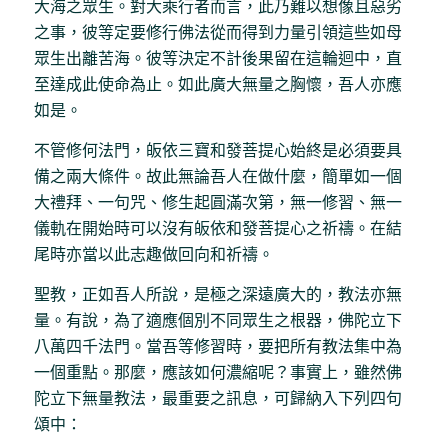
大海之眾生。對大乘行者而言，此乃難以想像且惡劣
之事，彼等定要修行佛法從而得到力量引領這些如母
眾生出離苦海。彼等決定不計後果留在這輪迴中，直
至達成此使命為止。如此廣大無量之胸懷，吾人亦應
如是。
不管修何法門，皈依三寶和發菩提心始終是必須要具
備之兩大條件。故此無論吾人在做什麼，簡單如一個
大禮拜、一句咒、修生起圓滿次第，無一修習、無一
儀軌在開始時可以沒有皈依和發菩提心之祈禱。在結
尾時亦當以此志趣做回向和祈禱。
聖教，正如吾人所說，是極之深遠廣大的，教法亦無
量。有說，為了適應個別不同眾生之根器，佛陀立下
八萬四千法門。當吾等修習時，要把所有教法集中為
一個重點。那麼，應該如何濃縮呢？事實上，雖然佛
陀立下無量教法，最重要之訊息，可歸納入下列四句
頌中：