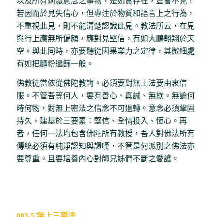
以及所有刺激意念之事物，是如實存在，豈會不見！
若因而於見失信心，但專注於物質和語言上之行為，
不重視此見，則不能清楚認識此見。教法所云，在見
與行上應無所偏頗，應對見堅信，有如大鵬翱翔於天
空。與此同時，亦要聽從因果業力之定律，其微細處
有如把麵粉過篩一般。
佛教徒當依從佛陀教誨。必須要對無上法要由衷信
服。不管吾等何人，要有善心、真誠、無欺。無論何
時何物，對無上密法之信念不可退轉。意念必須鞏固
持久，建基於三要素：堅信、全情投入、恆心。再
者，任何一法均包含佛陀所有教授，吾人對佛法所有
傳統必須有純淨認知與讚嘆，不管是何派別之佛法亦
要尊重。且要培養內心對師兄姊們不斷之愛護。
003-5˙無上三要法