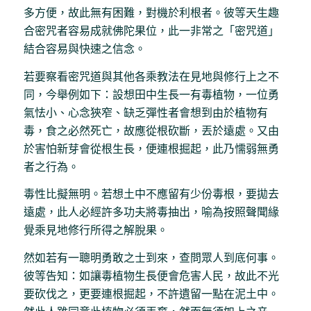
多方便，故此無有困難，對機於利根者。彼等天生趣
合密咒者容易成就佛陀果位，此一非常之「密咒道」
結合容易與快速之信念。
若要察看密咒道與其他各乘教法在見地與修行上之不
同，今舉例如下：設想田中生長一有毒植物，一位勇
氣怯小、心念狹窄、缺乏彈性者會想到由於植物有
毒，食之必然死亡，故應從根砍斷，丟於遠處。又由
於害怕新芽會從根生長，便連根掘起，此乃懦弱無勇
者之行為。
毒性比擬無明。若想土中不應留有少份毒根，要拋去
遠處，此人必經許多功夫將毒抽出，喻為按照聲聞緣
覺乘見地修行所得之解脫果。
然如若有一聰明勇敢之士到來，查問眾人到底何事。
彼等告知：如讓毒植物生長便會危害人民，故此不光
要砍伐之，更要連根掘起，不許遺留一點在泥土中。