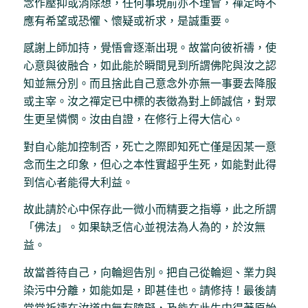
念作壓抑或消除想，任何事現前亦不理會，禪定時不
應有希望或恐懼、懷疑或祈求，是誠重要。
感謝上師加持，覺悟會逐漸出現。故當向彼祈禱，使
心意與彼融合，如此能於瞬間見到所謂佛陀與汝之認
知並無分別。而且捨此自己意念外亦無一事要去降服
或主宰。汝之禪定已中標的表徵為對上師誠信，對眾
生更呈憐憫。汝由自證，在修行上得大信心。
對自心能加控制否，死亡之際即知死亡僅是因某一意
念而生之印象，但心之本性實超乎生死，如能對此得
到信心者能得大利益。
故此請於心中保存此一微小而精要之指導，此之所謂
「佛法」。如果缺乏信心並視法為人為的，於汝無
益。
故當善待自己，向輪迴告別。把自己從輪迴、業力與
染污中分離，如能如是，即甚佳也。請修持！最後請