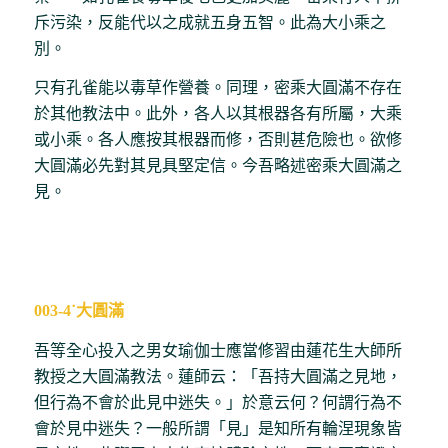
斥污染，反能代以之成就五身五智。此為大小乘之
別。
只有孔雀能以毒草作營養。同理，密乘大圓滿不存在
於其他教法中。此外，各人以其根器各有所屬，大乘
或小乘。各人應按其根器而修，否則甚危險也。欲修
大圓滿必先對其見具堅定信。今吾略述密乘大圓滿之
見。
003-4˙大圓滿
吾等全心投入之男女瑜伽士應當修習由蓮花生大師所
教授之大圓滿教法。蓮師云：「吾持大圓滿之見地，
但行為不會於此見中迷失。」於意云何？何謂行為不
會於見中迷失？一般所謂「見」是知所有輪涅現象皆