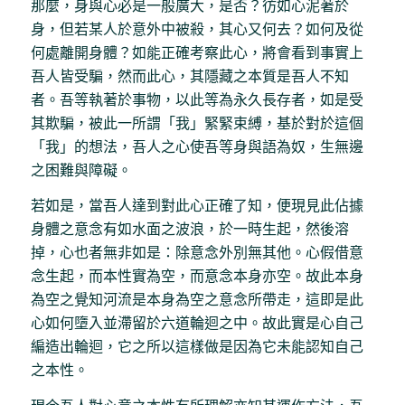
那麼，身與心必是一般廣大，是否？彷如心泥著於
身，但若某人於意外中被殺，其心又何去？如何及從
何處離開身體？如能正確考察此心，將會看到事實上
吾人皆受騙，然而此心，其隱藏之本質是吾人不知
者。吾等執著於事物，以此等為永久長存者，如是受
其欺騙，被此一所謂「我」緊緊束縛，基於對於這個
「我」的想法，吾人之心使吾等身與語為奴，生無邊
之困難與障礙。
若如是，當吾人達到對此心正確了知，便現見此佔據
身體之意念有如水面之波浪，於一時生起，然後溶
掉，心也者無非如是：除意念外別無其他。心假借意
念生起，而本性實為空，而意念本身亦空。故此本身
為空之覺知河流是本身為空之意念所帶走，這即是此
心如何墮入並滯留於六道輪迴之中。故此實是心自己
編造出輪迴，它之所以這樣做是因為它未能認知自己
之本性。