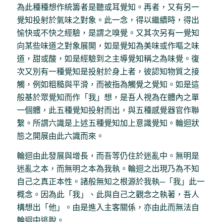
為此種種想作統籌者是聽或耳覺知。再者，又有另一
覺知投射於氣味之對象。此一念，得以繼續時，得出
愉快或不快之經驗，是謂之嗅覺。又其次另有一覺知
向某些味道之對象展開，如是覺知為美味或作嘔之味
道，甜或酸，如是經驗到之主導覺知稱之為味覺。復
次又別有一種覺知是投射於身上者，彼認知物質之接
觸，例如粗糙與平滑，而被指為觸覺之覺知。如是這
般基於眾覺知而作「我」想，是吾人視為在體內之單
一個體，此五種覺知投射而出，與五種感覺器官作聯
繫。所謂六識是上述五種覺知加上意識覺知。輪迴狀
態之開展由此六識而來。
輪迴由此發展與增長，而吾等仍住於迷亂中。無明是
迷亂之本，而無明之本為我執。輪迴之出現乃為不知
自己之真正本性。諸般無知之根源於我執─「我」此一
概念。因為此「我」、此與自己之觀念之執著，吾人
構想出「他」。由是進入主客關係，亦由此而無法自
輪迴中逃脫。