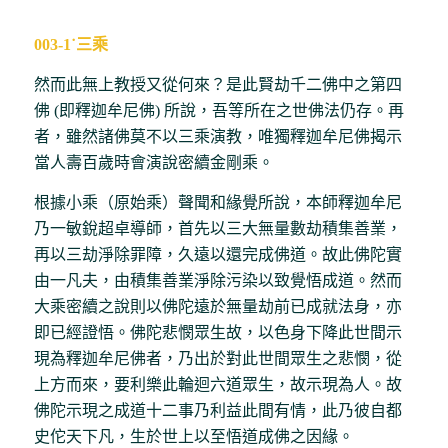
003-1˙三乘
然而此無上教授又從何來？是此賢劫千二佛中之第四
佛 (即釋迦牟尼佛) 所說，吾等所在之世佛法仍存。再
者，雖然諸佛莫不以三乘演教，唯獨釋迦牟尼佛揭示
當人壽百歲時會演說密續金剛乘。
根據小乘（原始乘）聲聞和緣覺所說，本師釋迦牟尼
乃一敏銳超卓導師，首先以三大無量數劫積集善業，
再以三劫淨除罪障，久遠以還完成佛道。故此佛陀實
由一凡夫，由積集善業淨除污染以致覺悟成道。然而
大乘密續之說則以佛陀遠於無量劫前已成就法身，亦
即已經證悟。佛陀悲憫眾生故，以色身下降此世間示
現為釋迦牟尼佛者，乃出於對此世間眾生之悲憫，從
上方而來，要利樂此輪迴六道眾生，故示現為人。故
佛陀示現之成道十二事乃利益此間有情，此乃彼自都
史佗天下凡，生於世上以至悟道成佛之因緣。