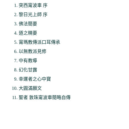
突西甯波車 序
黎日光上師 序
佛法簡要
道之精要
甯瑪教傳派口耳傳承
以無教派見修
中有教導
幻化甘露
幸運者之心中寶
大圓滿願文
聖者 敦珠甯波車簡略自傳