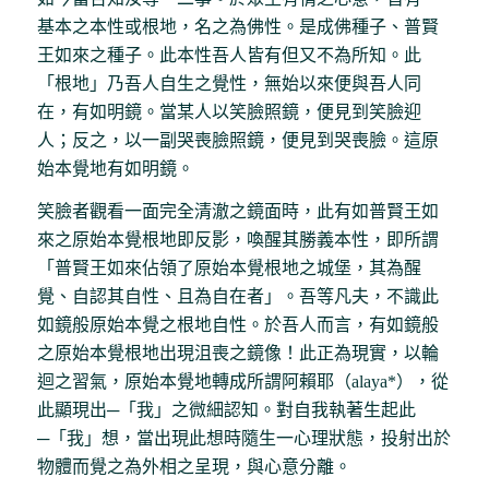
基本之本性或根地，名之為佛性。是成佛種子、普賢
王如來之種子。此本性吾人皆有但又不為所知。此
「根地」乃吾人自生之覺性，無始以來便與吾人同
在，有如明鏡。當某人以笑臉照鏡，便見到笑臉迎
人；反之，以一副哭喪臉照鏡，便見到哭喪臉。這原
始本覺地有如明鏡。
笑臉者觀看一面完全清澈之鏡面時，此有如普賢王如
來之原始本覺根地即反影，喚醒其勝義本性，即所謂
「普賢王如來佔領了原始本覺根地之城堡，其為醒
覺、自認其自性、且為自在者」。吾等凡夫，不識此
如鏡般原始本覺之根地自性。於吾人而言，有如鏡般
之原始本覺根地出現沮喪之鏡像！此正為現實，以輪
迴之習氣，原始本覺地轉成所謂阿賴耶（alaya*），從
此顯現出─「我」之微細認知。對自我執著生起此
─「我」想，當出現此想時隨生一心理狀態，投射出於
物體而覺之為外相之呈現，與心意分離。