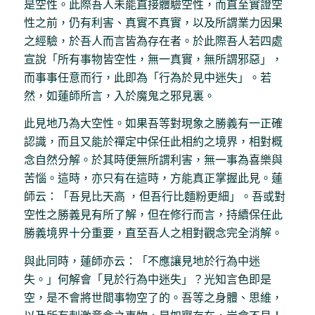
是空性。此際吾人未能直接體驗空性，而直至實證空
性之前，仍有利害、真實不真實，以及所謂業力因果
之經驗，於吾人而言皆為存在者。於此際吾人若四處
宣說「所有事物皆空性，無一真實，無所謂邪惡」，
而事事任意而行，此即為「行為於見中迷失」。若
然，如蓮師所言，入於魔鬼之邪見裏。
此見地乃為大空性。如果吾等對現象之勝義有一正確
認識，而且又能於禪定中保任此相約之境界，相對概
念自然分解。於其時便無所謂利害，無一事為喜樂與
苦惱。這時，亦只有在這時，方能真正掌握此見。蓮
師云：「吾見比天高 ，但吾行比麵粉更細」。吾或對
空性之勝義見有所了解，但在修行而言，持續保任此
勝義境界十分重要，直至吾人之相對觀念完全消解。
與此同時，蓮師亦云：「不應讓見地於行為中迷
失。」何解會「見於行為中迷失」？光知言色即是
空，是不會將世間事物空了的。吾等之身體、思維，