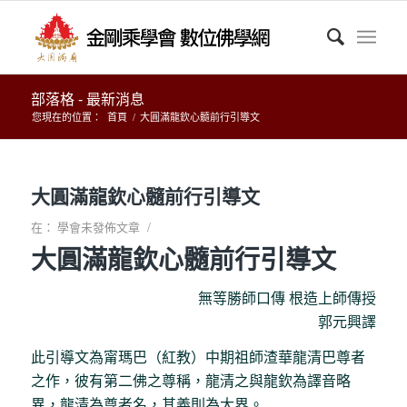
部落格 - 最新消息
您現在的位置：
首頁
/
大圓滿龍欽心髓前行引導文
大圓滿龍欽心髓前行引導文
/
在：
學會未發佈文章
大圓滿龍欽心髓前行引導文
無等勝師口傳 根造上師傳授
郭元興譯
此引導文為甯瑪巴（紅教）中期祖師渣華龍清巴尊者
之作，彼有第二佛之尊稱，龍清之與龍欽為譯音略
異，龍清為尊者名，其義則為大界。