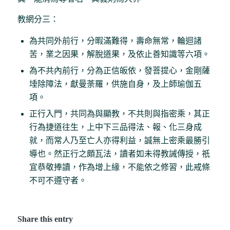
教網分三：
為共同外前行，分暇滿難得，壽命無常，輪迴諸
苦，業之因果，解脫道果，及依止善知識等六項。
為不共內前行，分為正信皈依，發菩提心，金剛薩
埵除障法，獻曼荼羅，供施自身，及上師瑜伽五
項。
正行入門，共同為與顯教，不共則與指密乘，其正
行為捷道往生，上中下三品得法、報、化三身成
就，而常人乃至亡人亦得利益，誠無上密乘最勝引
導也。然正行之頗瓦法，讀者如未得教誡傳授，祇
宜恭敬捧讀，作為增上緣，不能依之修習，此戒條
不可不遵守者。
Share this entry