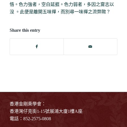
悟。色力強者，空白延捱。色力弱者，多因之齎志以
沒 。此便是離開五味禪，而別尋一味禪之流弊歟？
Share this entry
香港金剛乘學會：
香港灣仔克街1-15號展鴻大廈1樓A座
電話：852-2575-0808