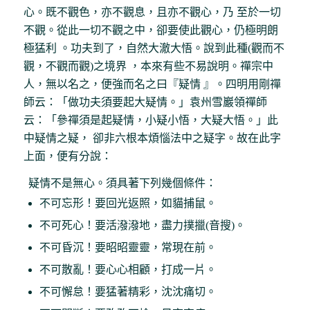
心。既不觀色，亦不觀息，且亦不觀心，乃 至於一切
不觀。從此一切不觀之中，卻要使此觀心，仍極明朗
極猛利 。功夫到了，自然大澈大悟。說到此種(觀而不
觀，不觀而觀)之境界 ，本來有些不易說明。禪宗中
人，無以名之，便強而名之曰『疑情 』。四明用剛禪
師云：「做功夫須要起大疑情。」袁州雪巖領禪師
云：「參禪須是起疑情，小疑小悟，大疑大悟。」此
中疑情之疑， 卻非六根本煩惱法中之疑字。故在此字
上面，便有分說：
疑情不是無心。須具著下列幾個條件：
不可忘形！要回光返照，如貓捕鼠。
不可死心！要活潑潑地，盡力撲擸(音搜)。
不可昏沉！要昭昭靈靈，常現在前。
不可散亂！要心心相顧，打成一片。
不可懈怠！要猛著精彩，沈沈痛切。