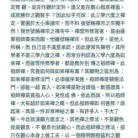
定修 觀，並非作觀於定外。誰又能在散心粗息裡面，
成就勝妙之觀智乎 ？因此似乎可說：此三學六度之禪
定，實遍於大小乘諸宗。而不料 彼號稱禪宗之宗獨不
然！現世號稱禪宗之禪寺中，禪堂所修習者， 是由達
摩祖師東來而開。他雖號稱禪宗，但此名字，是他人
所稱，而 自己並不滿意承認。因此便常先聲明，其所
學者不是三學六度之禪 。而常分判認為三學六度為如
來禪。而彼等所修學者，都是教外別 傳之祖師禪。此
祖師禪，究竟如何與如來禪有異？其顯明之區別為 ：
如來禪是漸修法門，必須循序漸進。祖師禪是頓悟法
門，卻能一超 直入。如來禪是對治煩惱，斷惑證真。
祖師禪是直指人心，見性成 佛。依此而說，所以祖師
禪，大有超於如來禪之概。但此祖師禪如 何進修？說
起來，真是一件非常神秘之事，有許多人，不大了
解。今且就淺顯方面言之，其他禪之修法，不是觀色
就是觀息，不 觀息也就觀心。而此祖師禪之修法，卻
只在觀心本身上做工夫，以 一個極明朗極猛利之觀