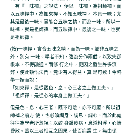
一有『一味禪』之說法， 便以一味禪，為祖師禪。而
以五味禪中，為如來禪。不知五味禪， 本具一味；尤
其是最後一味。實能合五味之精，而為一味。所以一
味禪，就是祖師禪，而五味禪中，最後之一味，也就
是祖師禪。
(按)一味禪，實合五味之精，而為一味。並非五味之
外，別有 一味。學者不知，強為分作兩截，以致失卻
根本，不得融通。而修 行之中，更因之發生許多流
弊，使此頓悟法門，竟少有人得益，真 是可歎！今略
舉一端而說：
「如來禪，是從觀色、息、心三者之上做工夫。」
「祖師禪，是從心的本身上做工夫。」
但是色、息、心三者，既不可離，亦不可廢。所以祖
師禪之前方 便，也必須調身、調息、調心，而於此處
往往為學者所忽視；以致 身體疲病，息道粗浮，心情
昏散。蓋以三者相互之因果，使百病叢 生，無由頓