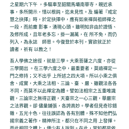
之星期六下午 ，多驅車至韶關馬壩南華寺，親近承
事，多所開示，惜以根鈍，迄未見性。及 編著『戒定
慧之抉擇』時，於定抉擇中，應有如來禪與祖師禪之
一段，而前塵 影事，湧現心頭。雖明知非由於證悟、
及修所成，且年老多忘，掛一漏萬，在 所不免，而仍
列入，為永誌 師恩。今復登於本刊，實欲就正於
讀者，祈有 以教之！
吾人學佛之途徑，就是三學。大乘菩薩之六度，亦從
三學開出 。在三學六度之中，最重要者，莫過禪定一
門之修持；又不出乎 上所述之四大項。所以小乘之俱
舍、成實，大乘之法相、三論、臺 、嚴、雖觀法各各
不同，而莫不以此禪定為體。譬如法相宗之五重唯識
觀，三論宗之無得正觀，天臺宗之一心三觀，華嚴宗
之法界觀。卻 儘量鋪張，各誇高妙。學者但見奇珍錯
雜，五光十色，往往誤認為 各有別體，殊不知他們弘
揚宗義之著作，精神所注，都只在不同之用 上發揮。
而此相同之體上，便少有人說到。在此，當知都是依