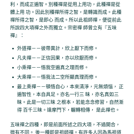
利，而成正遍智。別種禪是從用上用功，此種禪是從
體上用 功。因此別種禪所得之智，是轉識而成。此種
禪所得之智，是即心 而成。所以此祖師禪，便從前此
所說四大項禪之外而獨立。宗密禪 師曾立有『五味
禪』：
外道禪－－彼帶異計，欣上厭下而修。
凡夫禪－－正信因果，亦以欣厭而修。
小乘禪－－悟我空遍真之理而修。
大乘禪－－悟我法二空所顯真理而修。
最上乘禪－－頓悟自心，本來清淨，元無煩惱， 正
遍智性，本自具足。亦名一行三 昧，亦名真如三
昧。此是一切三昧 之根本，若能念念修習，自然漸
得 百千三昧。達摩門下，輾轉相傳， 是此禪也。
五味禪之四種，即是前面所述之四大項，不過開合，
微有不同。 後一種即是祖師禪。有許多人因為馬祖道