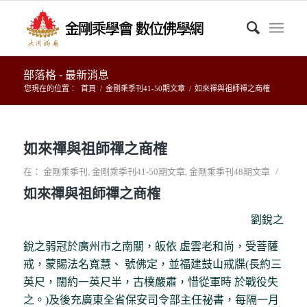
部落格 - 最新消息
您現在的位置：
首頁
/
金剛乘季刊41-50期文章
/
如來禪與祖師禪之商榷
如來禪與祖師禪之商榷
/
在：
金剛乘季刊
,
金剛乘季刊41-50期文章
,
金剛乘季刊48期文章
如來禪與祖師禪之商榷
劉銳之
銳之弱冠於廣州市之南關，皈依 虛雲老和尚，受菩薩
戒，蒙賜法名寬慧、 號佛定，並福建鼓山戒牒(長約三
英尺，闊約一英尺半，古樸嚴肅，惜從軍時 於戰役失
之。)及後充廣東全省保安司令部主任祕書，每隔一月