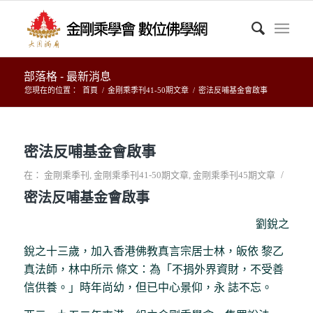
部落格 - 最新消息
您現在的位置：
首頁
/
金剛乘季刊41-50期文章
/
密法反哺基金會啟事
密法反哺基金會啟事
/
在：
金剛乘季刊
,
金剛乘季刊41-50期文章
,
金剛乘季刊45期文章
密法反哺基金會啟事
劉銳之
銳之十三歲，加入香港佛教真言宗居士林，皈依 黎乙
真法師，林中所示 條文：為「不捐外界資財，不受善
信供養。」時年尚幼，但已中心景仰，永 誌不忘。