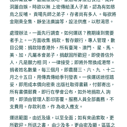
洞簫自娛，時欲以無 上密傳給漢人子弟，認為有如慈
烏之反哺。 貢噶先師之弟子，存者尚有多人 。每欲將
金剛乘全集、靜坐法廣論等，設法供應，以慰渴思。
處理辦法，一面先行調查，如何運送？務期達到需要
者手上。一方面收集 捐款，暫存銀行，專人管理，數
目公開：捐款除香港外，所有臺灣、澳門、 星、馬、
美、加，凡屬本會弟子，捐獻固所歡迎，即使善信外
人，凡是願力相 同，一律接受；即將外幣換成港幣。
捐者姓名數量，每三個月，即農曆三、六、九 、十二
月之十五日，用傳真傳給季刊發表。一俟運送途徑踏
妥，即用成本價向密乘 出版社取得書籍，付郵寄出，
所有書價郵費，即行在學會公布，如外地捐款人 詢
問，即須由管理人影印答覆。服務人員全部義務，不
支費用。存款利息，作 為收入應支。
運送範圍，由近及遠，以至全面；如有來函索取，更
所歡迎。所送之書， 由少及多，更由密及顯。區區之