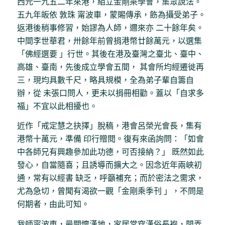
西元一九五二年來港，組立金剛乘學會，集眾說法。
五九年皈依 敦珠 甯波車，蒙賜傳承，飭為攝受弟子。
返港後稍事修習，始謬為人師，邇來亦 二十餘年矣。
中間李世華君，卅餘年前曾捐港幣廿餘萬元，以選集
「佛經選要 」行世。其後在港及臺灣之臺北、臺中、
高雄、臺南，先後成立學會五間， 其會所均經遷徙再
三，現均具數千尺，略具規模，全為弟子輩自籌自
辦，從 未張口問人，更未以捐冊相勸。蓋以「自求多
福」不宜以此相擾也。
近作「戒定慧之抉擇」脫稿，港會呂榮光會長，集有
港幣十萬元，準備 印行贈閱。復有來函詢問：「如會
中各師兄有興趣參加此功德，可否接納？」 既然如此
發心，自當隨喜；且誘導而擴大之。因念近年兩峽初
通，常有以經書 缺乏，呼籲補充；而於密法之需求，
尤為急切，曾聞有渴欲一觀「金剛乘季刊 」，不問是
何期者，由此可知。
我師甯波車，最關懷漢地，家居常穿漢俗長袍，閒弄