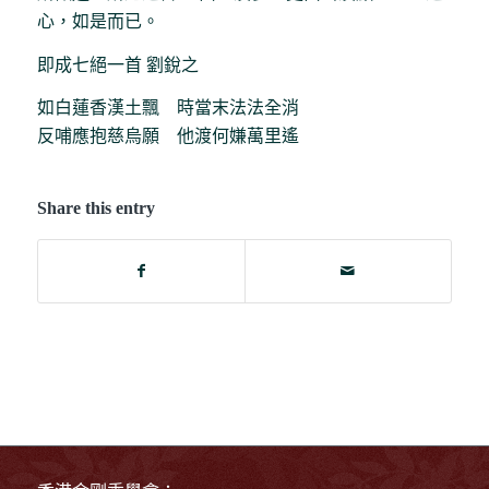
心，如是而已。
即成七絕一首 劉銳之
如白蓮香漢土飄 時當末法法全消
反哺應抱慈烏願 他渡何嫌萬里遙
Share this entry