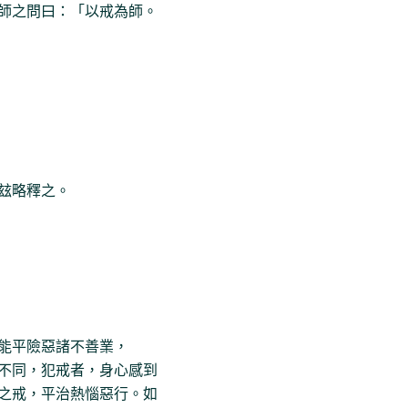
師之問曰：「以戒為師。
玆略釋之。
能平險惡諸不善業，
不同，犯戒者，身心感到
之戒，平治熱惱惡行。如