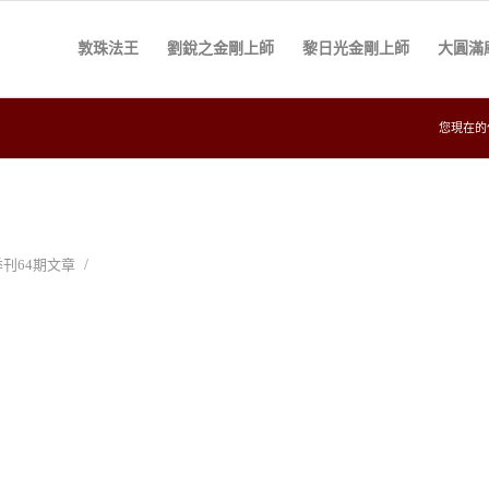
敦珠法王
劉銳之金剛上師
黎日光金剛上師
大圓滿
您現在的
/
刊64期文章