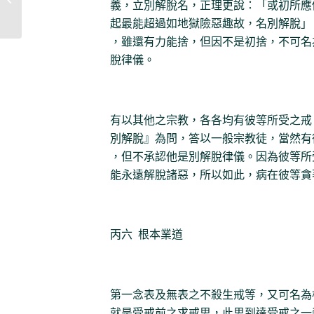
義，立別解脫名，正理更說：「或初所應
起最能超過如地獄險惡趣故，名別解脫」
，雖還有力能捨，但因不是初捨，不可名
脫律儀。
有以其他之宗教，各各均有彼等所受之戒
別解脫』為問，答以一般宗教徒，當然有
，但不承認他是別解脫律儀。因為彼等所
能永遠解脫諸惡，所以如此，病在彼等貪
丙六 根本業道
第一念表及無表之不殺生戒等，又可名為
就是受戒前之求戒思，此思到達受戒之一