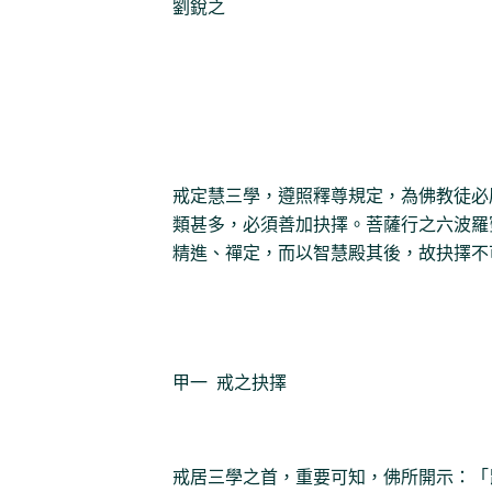
劉銳之
戒定慧三學，遵照釋尊規定，為佛教徒必
類甚多，必須善加抉擇。菩薩行之六波羅
精進、禪定，而以智慧殿其後，故抉擇不
甲一 戒之抉擇
戒居三學之首，重要可知，佛所開示：「毘