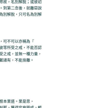
修故，名別解脫；或彼初
。到第二念後，就離惡說
為別解脫，只可名為別解
，可不可以亦稱為『
彼等所受之戒，不能否認
受之戒，並無一種力量，
著諸有，不能捨離。
根本業道。業是思，
剎那，獲得究竟圓成，暢