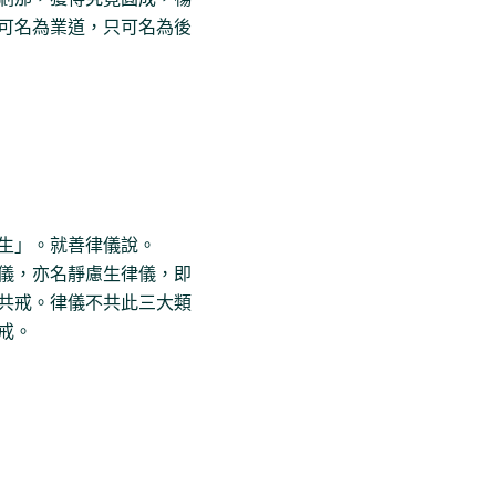
可名為業道，只可名為後
生」。就善律儀說。
儀，亦名靜慮生律儀，即
共戒。律儀不共此三大類
戒。