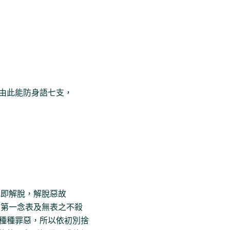
由此能防身語七支，
戒即解脫，解脫惡故
，第一念表及無表之不殺
種種罪惡，所以依初別捨