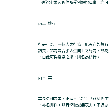
下所說七眾及近住所受別解脫律儀，均可
丙二 妙行
行是行為，一個人之行為，能得有智慧有
讚美，認為是合乎人生向上之行為，故為
，由此可得愛樂之果，則名為妙行。
丙三 業
業是造作為業，正理三六說：「雖契經中
，亦名非作，以有慚恥受無表力，不造惡