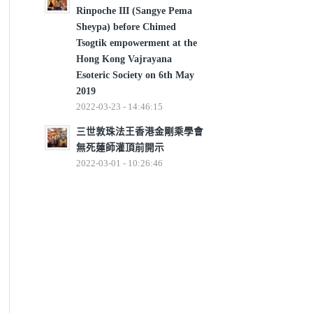
Rinpoche III (Sangye Pema
Sheypa) before Chimed
Tsogtik empowerment at the
Hong Kong Vajrayana
Esoteric Society on 6th May
2019
2022-03-23 - 14:46:15
三世敦珠法王香港金剛乘學會
無死蓮師灌頂前開示
2022-03-01 - 10:26:46