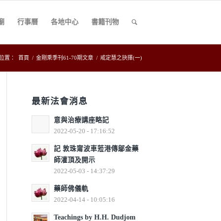
廟
行事曆
各地中心
書籍刊物
位置：
首頁
/
金剛乘季刊61-70期文章
/
戒定慧之抉擇(一)
最新法會消息
意與治療講座略記
2022-05-20 - 17:16:52
記 敦珠甯波車蒞港傳鄔金藥
師灌頂及開示
2022-05-03 - 14:37:29
藥師佛儀軌
2022-04-14 - 10:05:16
Teachings by H.H. Dudjom