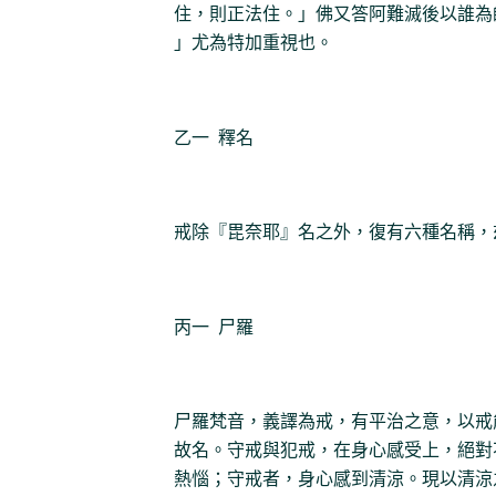
住，則正法住。」佛又答阿難滅後以誰為
」尤為特加重視也。
乙一 釋名
戒除『毘奈耶』名之外，復有六種名稱，
丙一 尸羅
尸羅梵音，義譯為戒，有平治之意，以戒
故名。守戒與犯戒，在身心感受上，絕對
熱惱；守戒者，身心感到清涼。現以清涼