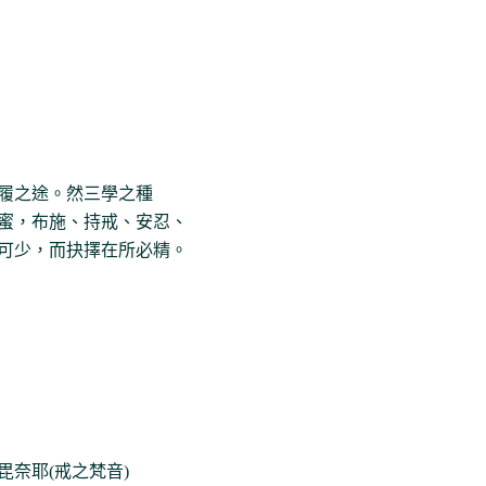
履之途。然三學之種
蜜，布施、持戒、安忍、
可少，而抉擇在所必精。
奈耶(戒之梵音)