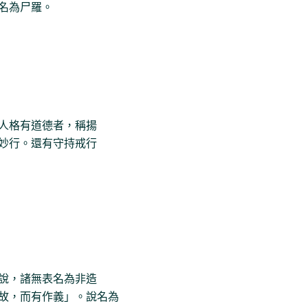
名為尸羅。
人格有道德者，稱揚
妙行。還有守持戒行
說，諸無表名為非造
故，而有作義」。說名為