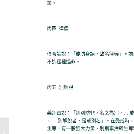
業。
丙四 律儀
俱舍論說：「能防身語，故名律儀」。謂
不造種種過非。
丙五 別解脫
義別章說：「別別防非，名之為別，….
。….別解脫者，是戒別名」。在受戒時
生等，有一股強大力量，別別棄捨殺生等
宗喀巴修止法