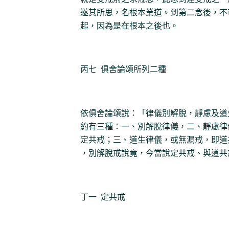
遂其所思，名根本業道。到第二念後，不
起，因為是在根本之後也。
丙七 俱舍論頌所列二種
依俱舍論頌說：「律儀別解脫，靜慮及道
約有三種：一、別解脫律儀，二、靜慮律
定共戒；三、道生律儀，或無漏戒，即道
，別解脫戒說竟，今當說定共戒、與道共
丁一 定共戒