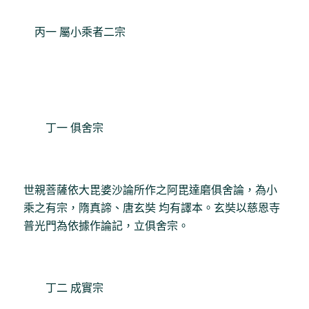
丙一 屬小乘者二宗
丁一 俱舍宗
世親菩薩依大毘婆沙論所作之阿毘達磨俱舍論，為小
乘之有宗，隋真諦、唐玄奘 均有譯本。玄奘以慈恩寺
普光門為依據作論記，立俱舍宗。
丁二 成實宗