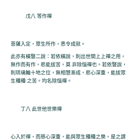
戊八 等作禪
菩薩入定，眾生所作，悉令成就。
此亦有橫豎二說：若依橫說，則出世間上上禪之用，
無作而有作，悲能拔苦，莫 非除惱禪也。若依豎說，
則琉璃輪十地之位，無相慧漸成，悲心深重，能拔眾
生種種 之苦。均名除惱禪。
丁八 此世他世樂禪
心入於禪，而慈心深重，能與眾生種種之樂，是之謂