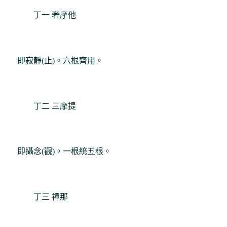
丁一 奢摩他
即寂靜(止)。六根齊用。
丁二 三摩提
即攝念(觀)。一根統五根。
丁三 禪那