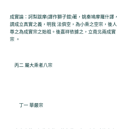
成實論：訶梨跋摩(譯作獅子鎧)著，姚秦鳩摩羅什譯，
謂成立真實之義，明我 法俱空，為小乘之空宗，後人
尊之為成實宗之始祖。後嘉祥依據之，立南北兩成實
宗 。
丙二 屬大乘者八宗
丁一 華嚴宗