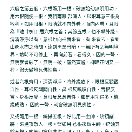
六度之第五度，六根隨用一根，破無始幻無明用功，
用六根隨便一根。我們南贍 部洲人，以眼耳意三根為
敏利。如用眼根，眼睛就不向外看，而向內看，且眼
為『離 中知』居六根之首；其餘五根，也不攀外緣。
清清淨淨以看，意根也向裡面來看，看 來看去，看到
山窮水盡之時間，達到黑黑暗暗，一無所有之無明境
界。這時不可停止 ，再向前看，看得久，囚的一聲，
無明就會破了，無明一破，豁然貫通，柳暗花明又 一
村，徹天徹地見佛性矣。
或者六根齊用，清清淨淨，將外緣放下。眼根反觀觀
自性、耳根反聞聞自性、鼻 根反嗅嗅自性、舌根反
嘗、身根反覺、意根反念念自性。如是用功得多，機
緣成熟， 囚的一聲，就會破無明見佛性。
又或隨用一根，統攝五根。好比用一主帥，統領諸
將，來進攻敵人一樣。譬如用 意根來做主帥，統領其
餘五根，向無明窠臼進攻。眼、耳、鼻、舌、身，都