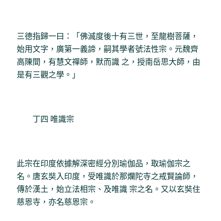
三德指歸一曰：「佛滅度後十有三世，至龍樹菩薩，
始用文字，廣第一義諦，嗣其學者號法性宗。元魏齊
高陳間，有慧文禪師，默而識 之，授南岳思大師，由
是有三觀之學。」
丁四 唯識宗
此宗在印度依據解深密經分別瑜伽品，取瑜伽宗之
名。唐玄奘入印度，受唯識於那爛陀寺之戒賢論師，
傳於漢土，始立法相宗、及唯識 宗之名。又以玄奘住
慈恩寺，亦名慈恩宗。