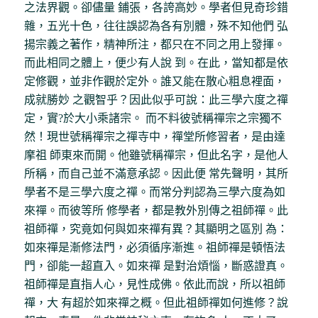
之法界觀。卻儘量 鋪張，各誇高妙。學者但見奇珍錯
雜，五光十色，往往誤認為各有別體，殊不知他們 弘
揚宗義之著作，精神所注，都只在不同之用上發揮。
而此相同之體上，便少有人說 到。在此，當知都是依
定修觀，並非作觀於定外。誰又能在散心粗息裡面，
成就勝妙 之觀智乎？因此似乎可說：此三學六度之禪
定，實?於大小乘諸宗。 而不料彼號稱禪宗之宗獨不
然！現世號稱禪宗之禪寺中，禪堂所修習者，是由達
摩祖 師東來而開。他雖號稱禪宗，但此名字，是他人
所稱，而自己並不滿意承認。因此便 常先聲明，其所
學者不是三學六度之禪。而常分判認為三學六度為如
來禪。而彼等所 修學者，都是教外別傳之祖師禪。此
祖師禪，究竟如何與如來禪有異？其顯明之區別 為：
如來禪是漸修法門，必須循序漸進。祖師禪是頓悟法
門，卻能一超直入。如來禪 是對治煩惱，斷惑證真。
祖師禪是直指人心，見性成佛。依此而說，所以祖師
禪，大 有超於如來禪之概。但此祖師禪如何進修？說