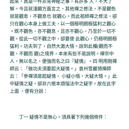
起來，真是一件非常神秘之事，有許多 人，不大了
解。今且就淺顯方面言之，其他禪之修法，不是觀色
就是觀息，不觀息也 就觀心。而此祖師禪之修法，卻
只在觀心本身上做工夫，以一個極明朗極猛利之觀心
。既不觀色，亦不觀息，且亦不觀心，乃至於一切不
觀。從此一切不觀之中，卻要使 此觀心，仍極明朗極
猛利。功夫到了，自然大澈大悟。說到此種(觀而不
觀，不觀而 觀)之境界，本來有些不易說明。禪宗中
人，無以名之，便強而名之曰『疑情』。四 明用剛禪
師云：「做功夫須要起大疑情。」袁州雪巖領禪師
云：「參禪須是起疑情， 小疑小悟，大疑大悟。」此
中疑情之疑，卻非六根本煩惱法中之疑字。故在此字
上面 ，便有分說：
丁一 疑情不是無心。須具著下列幾個條件：