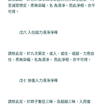
至滅受想定，悉無染礙，名 為清淨。而此淨相，亦不
可得。
戊六 入住超力清淨淨禪
謂依此定，於九次第定，或入、或住、或超，力用自
住，悉無染礙，名為清淨。 而此淨相，亦不可得。
戊七 捨復入力清淨淨禪
謂依此定，於師子奮迅三昧，及超越三昧，入而復