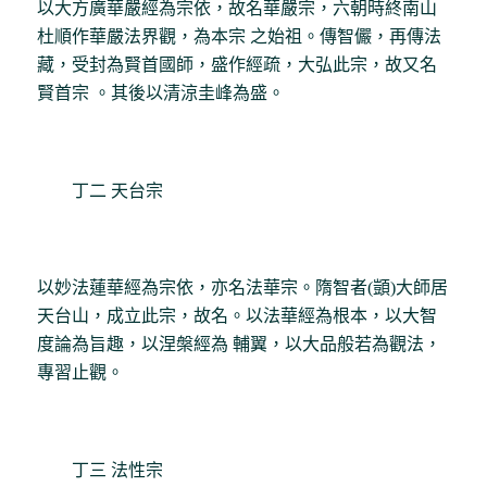
以大方廣華嚴經為宗依，故名華嚴宗，六朝時終南山
杜順作華嚴法界觀，為本宗 之始祖。傳智儼，再傳法
藏，受封為賢首國師，盛作經疏，大弘此宗，故又名
賢首宗 。其後以清涼圭峰為盛。
丁二 天台宗
以妙法蓮華經為宗依，亦名法華宗。隋智者(顗)大師居
天台山，成立此宗，故名。以法華經為根本，以大智
度論為旨趣，以涅槃經為 輔翼，以大品般若為觀法，
專習止觀。
丁三 法性宗