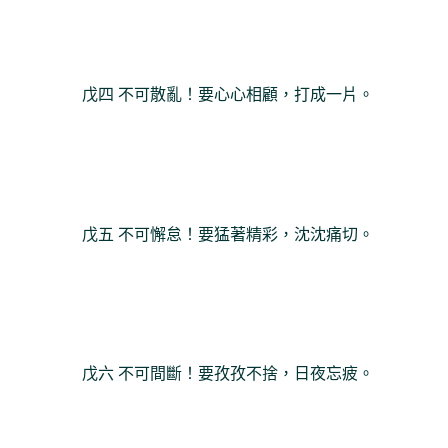
戊四 不可散亂！要心心相顧，打成一片。
戊五 不可懈怠！要猛著精彩，沈沈痛切。
戊六 不可間斷！要孜孜不捨，日夜忘疲。