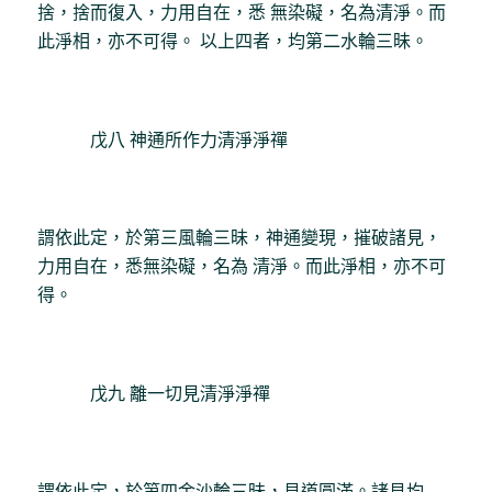
捨，捨而復入，力用自在，悉 無染礙，名為清淨。而
此淨相，亦不可得。 以上四者，均第二水輪三昧。
戊八 神通所作力清淨淨禪
謂依此定，於第三風輪三昧，神通變現，摧破諸見，
力用自在，悉無染礙，名為 清淨。而此淨相，亦不可
得。
戊九 離一切見清淨淨禪
謂依此定，於第四金沙輪三昧，見道圓滿。諸見均