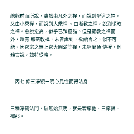
總觀前面所說，雖然由凡外之禪，而說到聖道之禪。
又由小乘禪，而說到大乘禪 。由漸教之禪，說到頓教
之禪。愈說愈高，似乎已臻極詣。但是顯教之禪而
外，還有 那密教禪，未曾說到，欲續言之，似不可
能。因密宗之無上密大圓滿等禪，未經灌頂 傳授，例
難言說，玆特從略。
丙七 修三淨觀－明心見性而得法身
三種淨觀法門，破無始無明，就是奢摩他、三摩提、
禪那。