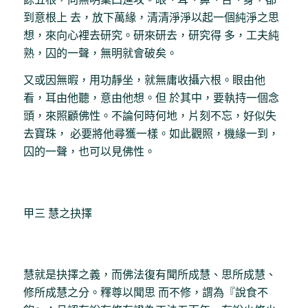
到意根上 去，放下萬緣，清清淨淨以起一個純淨之思
想，來向心裡去研究。研來研去，研究得 多，工夫純
熟，囚的一聲，無明就會破矣。
又或因無暇，用功靜坐，就無庸收攝六根。眼由他
看，耳由他聽，意由他想。但 於其中，要執持一個念
頭，來照顧佛性。不論何時何地，片刻不忘，好似失
去寶珠， 必要將他尋獲一樣。如此觀照，機緣一到，
囚的一聲，也可以見佛性。
甲三 慧之抉擇
慧就是抉擇之義，而佛法復有聞所成慧、思所成慧、
修所成慧之分。釋尊以聞思 而不修，謂為『說食不