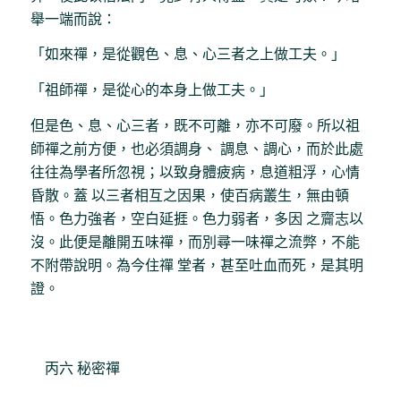
舉一端而說：
「如來禪，是從觀色、息、心三者之上做工夫。」
「祖師禪，是從心的本身上做工夫。」
但是色、息、心三者，既不可離，亦不可廢。所以祖
師禪之前方便，也必須調身、 調息、調心，而於此處
往往為學者所忽視；以致身體疲病，息道粗浮，心情
昏散。蓋 以三者相互之因果，使百病叢生，無由頓
悟。色力強者，空白延捱。色力弱者，多因 之齎志以
沒。此便是離開五味禪，而別尋一味禪之流弊，不能
不附帶說明。為今住禪 堂者，甚至吐血而死，是其明
證。
丙六 秘密禪