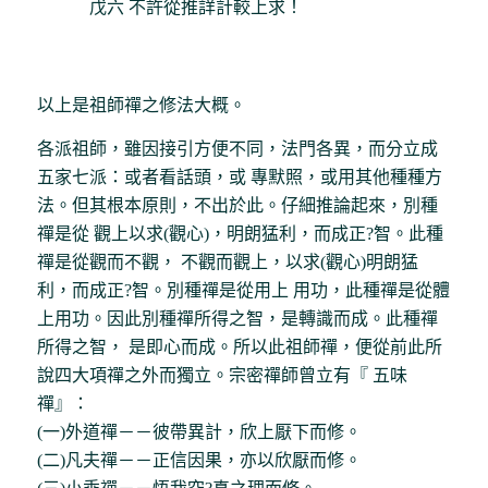
戊六 不許從推詳計較上求！
以上是祖師禪之修法大概。
各派祖師，雖因接引方便不同，法門各異，而分立成
五家七派：或者看話頭，或 專默照，或用其他種種方
法。但其根本原則，不出於此。仔細推論起來，別種
禪是從 觀上以求(觀心)，明朗猛利，而成正?智。此種
禪是從觀而不觀， 不觀而觀上，以求(觀心)明朗猛
利，而成正?智。別種禪是從用上 用功，此種禪是從體
上用功。因此別種禪所得之智，是轉識而成。此種禪
所得之智， 是即心而成。所以此祖師禪，便從前此所
說四大項禪之外而獨立。宗密禪師曾立有『 五味
禪』：
(一)外道禪－－彼帶異計，欣上厭下而修。
(二)凡夫禪－－正信因果，亦以欣厭而修。