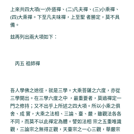
上來共四大項(一)外道禪、(二)凡夫禪、(三)小乘禪、
(四)大乘禪。下至凡夫味禪，上至聖 者勝定，莫不具
備。
玆再列出兩大項如下：
丙五 祖師禪
吾人學佛之途徑，就是三學。大乘菩薩之六度，亦從
三學開出。在三學六度之中 ，最重要者，莫過禪定一
門之修持；又不出乎上所述之四大項。所以小乘之俱
舍、成 實，大乘之法相、三論、臺、嚴，雖觀法各各
不同，而莫不以此禪定為體。譬如法相 宗之五重唯識
觀，三論宗之無得正觀，天臺宗之一心三觀，華嚴宗