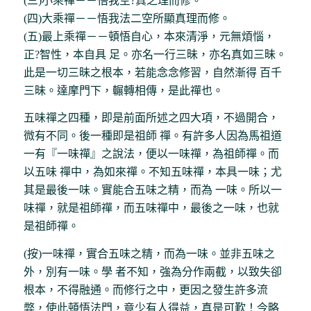
(三)小乘禪－－悟我空?真之理而修。
(四)大乘禪－－悟我法二空所顯真理而修。
(五)最上乘禪－－頓悟自心，本來清淨，元無煩惱，
正?智性，本自具 足。亦名一行三昧，亦名真如三昧。
此是一切三昧之根本，若能念念修習，自然漸得 百千
三昧。達摩門下，輾轉相傳，是此禪也。
五味禪之四種，即是前面所述之四大項，不過開合，
微有不同。後一種即是祖師 禪。有許多人因為馬祖道
一有『一味禪』之說法，便以一味禪，為祖師禪。而
以五味 禪中，為如來禪。不知五味禪，本具一味；尤
其是最後一味。實能合五味之精，而為 一味。所以一
味禪，就是祖師禪，而五味禪中，最後之一味，也就
是祖師禪。
(按)一味禪，實合五味之精，而為一味。並非五味之
外，別有一味。學 者不知，強為分作兩截，以致失卻
根本，不得融通。而修行之中，更因之發生許多流
弊，使此頓悟法門，竟少有人得益，真是可歎！今略