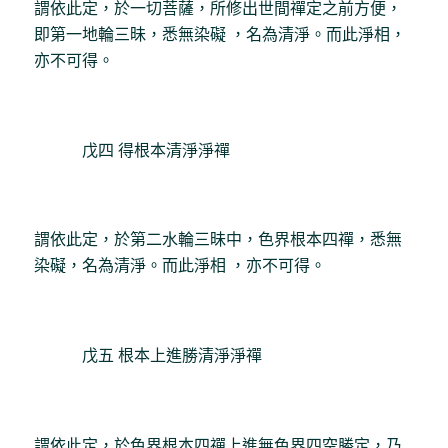
謂依此定，於一切菩薩，所修出世間禪定之前方便，
即第一地輪三昧，悉無染礙 ，名為清淨。而此淨相，
亦不可得。
戊四 得根本清淨淨禪
謂依此定，於第二水輪三昧中，色界根本四禪，悉無
染礙，名為清淨。而此淨相 ，亦不可得。
戊五 根本上進勝清淨淨禪
謂依此定，於色界根本四禪上進無色界四空勝定，乃