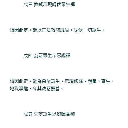
戊三 教誡示現調伏眾生禪
謂因此定，能以正法教誨誡諭，調伏一切眾生。
戊四 為惡眾生示惡趣禪
謂因此定，能為惡業眾生，示現修羅、餓鬼、畜生、
地獄等趣，令其改惡遷善。
戊五 失辯眾生以辯饒益禪