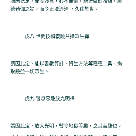
謂因此定，開發妙慧，心不顛倒，能造微妙讚頌，摩
德勒伽之論，而令正法流通 ，久住於世。
戊八 世間技術義饒益攝眾生禪
謂因此定，能以書數算計、資生方法等種種工具，攝
取饒益一切眾生。
戊九 暫息惡趣放光明禪
謂因此定，放大光明，暫令地獄等趣，息其苦趣也。