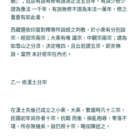
飽』；且認有說有修有證為正法五百年，有說少修少
證為像法 一千年，有說無修不證為末法一萬年，修之
重要有如此者。
西藏遵依印度對釋尊所說經之判教，於小乘有分別說
宗、經部宗兩宗；大乘有唯 識宗、中觀宗兩宗；謂為
如雪山之分流，決定唯四，且云若謂五宗，即非佛
說。當然 未計密宗在內也。
乙一 依漢土分宗
在漢土先後已成立之小乘、大乘，繁盛時凡十三宗，
民國初年尚存者十宗。抗戰 而後，禍亂相尋，零落不
堪，所存無幾矣。玆仍照十宗，略加陳述之。