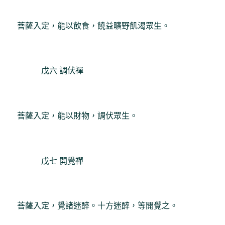
菩薩入定，能以飲食，饒益曠野飢渴眾生。
戊六 調伏禪
菩薩入定，能以財物，調伏眾生。
戊七 開覺禪
菩薩入定，覺諸迷醉。十方迷醉，等開覺之。