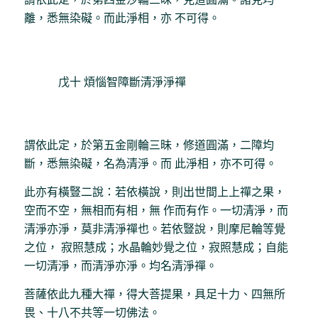
離，悉無染礙。而此淨相，亦 不可得。
戊十 煩惱智障斷清淨淨禪
謂依此定，於第五金剛輪三昧，修道圓滿，二障均
斷，悉無染礙，名為清淨。而 此淨相，亦不可得。
此亦有橫豎二說：若依橫說，則出世間上上禪之果，
空而不空，無相而有相，無 作而有作。一切清淨，而
清淨亦淨，莫非清淨禪也。若依豎說，則摩尼輪等覺
之位， 寂照慧成；水晶輪妙覺之位，寂照慧成；自能
一切清淨，而清淨亦淨。均名清淨禪。
菩薩依此九種大禪，得大菩提果，具足十力、四無所
畏、十八不共等一切佛法。