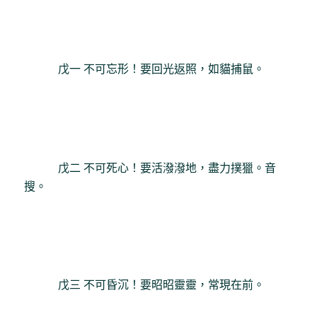
戊一 不可忘形！要回光返照，如貓捕鼠。
戊二 不可死心！要活潑潑地，盡力撲獵。音
搜。
戊三 不可昏沉！要昭昭靈靈，常現在前。