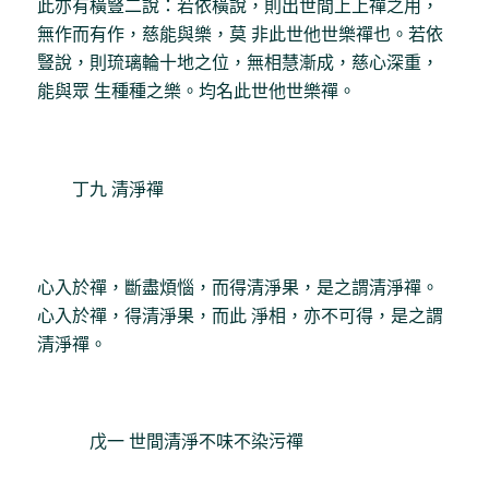
此亦有橫豎二說：若依橫說，則出世間上上禪之用，
無作而有作，慈能與樂，莫 非此世他世樂禪也。若依
豎說，則琉璃輪十地之位，無相慧漸成，慈心深重，
能與眾 生種種之樂。均名此世他世樂禪。
丁九 清淨禪
心入於禪，斷盡煩惱，而得清淨果，是之謂清淨禪。
心入於禪，得清淨果，而此 淨相，亦不可得，是之謂
清淨禪。
戊一 世間清淨不味不染污禪