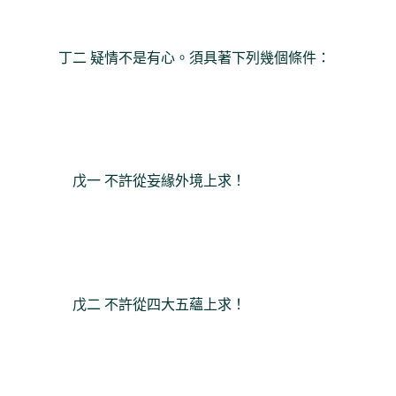
丁二 疑情不是有心。須具著下列幾個條件：
戊一 不許從妄緣外境上求！
戊二 不許從四大五蘊上求！