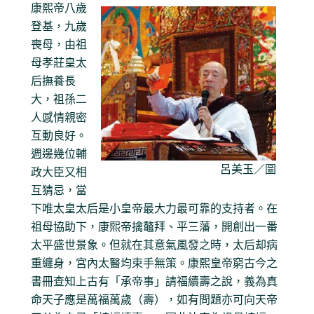
康熙帝八歲
登基，九歲
喪母，由祖
母孝莊皇太
后撫養長
大，祖孫二
人感情親密
互動良好。
週邊幾位輔
呂美玉／圖
政大臣又相
互猜忌，當
下唯太皇太后是小皇帝最大力最可靠的支持者。在
祖母協助下，康熙帝擒鼇拜、平三藩，開創出一番
太平盛世景象。但就在其意氣風發之時，太后却病
重纏身，宮內太醫均束手無策。康熙皇帝窮古今之
書冊查知上古有「承帝事」請福續壽之說，義為真
命天子應是萬福萬歲（壽），如有問題亦可向天帝