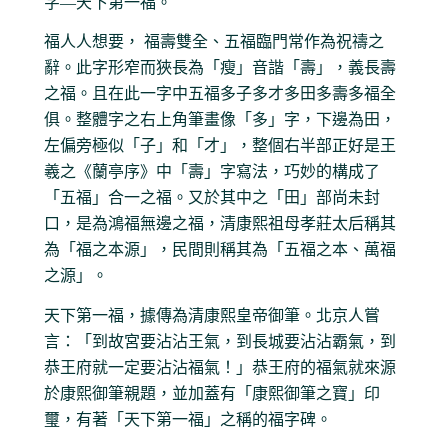
字—天下第一福。
福人人想要， 福壽雙全、五福臨門常作為祝禱之
辭。此字形窄而狹長為「瘦」音諧「壽」，義長壽
之福。且在此一字中五福多子多才多田多壽多福全
俱。整體字之右上角筆畫像「多」字，下邊為田，
左偏旁極似「子」和「才」，整個右半部正好是王
羲之《蘭亭序》中「壽」字寫法，巧妙的構成了
「五福」合一之福。又於其中之「田」部尚未封
口，是為鴻福無邊之福，清康熙祖母孝莊太后稱其
為「福之本源」，民間則稱其為「五福之本、萬福
之源」。
天下第一福，據傳為清康熙皇帝御筆。北京人嘗
言：「到故宮要沾沾王氣，到長城要沾沾霸氣，到
恭王府就一定要沾沾福氣！」恭王府的福氣就來源
於康熙御筆親題，並加蓋有「康熙御筆之寶」印
璽，有著「天下第一福」之稱的福字碑。