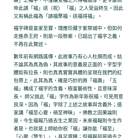
壽」之福字，不僅讓受福之人得福豐厚，更令康熙
帝此請「福」送（祝） 「福」之人受益終生。因此
又有稱此福為「請福聚福、送福得福」。
福字碑是皇家至寶，理應珍藏于紫禁城中。但如何
走進恭王府，則是一段懸案，已超出了福字之義，
不再在此贅述。
數年前有網路謠傳，此故事乃有心人杜撰而成。姑
不論其為真為偽，其故事的意義是正面的，字型字
體如有拉長，則也真真實實具體的呈現在我們的紅
包帶上，此其為真，確是巧妙的將「福壽」「五
福」構成了福字的含義，極富藝術性，且意味深
長。 師父挑此「福」字作為新年新祝福，可見用意
良深。因為「福」字除了上述之故事與含義外；道
家講「福至心靈，禍至神昧」。佛教之因果論則
是，今生福報乃過去生之業因，未來福報則今生作
者是。也就是上師給你祝「福」讓你能「福至」
「心靈（慧生）」，具足資糧；但福報却是過去之