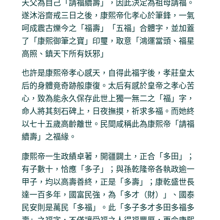
天父為自己「請福續壽」，因此決定為祖母請福。
遂沐浴齋戒三日之後，康熙帝化孝心於筆鋒，一氣
呵成震古爍今之「福壽」「五福」合體字，並加蓋
了「康熙御筆之寶」印璽，取意「鴻運當頭、福星
高照、鎮天下所有妖邪」
也許是康熙帝孝心感天，自得此福字後，孝莊皇太
后的身體竟奇跡般康復。太后有感於皇帝之孝心苦
心，致為能永久保存此世上獨一無二之「福」字，
命人將其刻石碑上，日夜撫摸，祈求多福。而她終
以七十五歲高齡離世。民間咸稱此為康熙帝「請福
續壽」之福緣。
康熙帝一生政績卓著，開疆闢土，正合「多田」；
有子數十，恰應「多子」；與孫乾隆帝各執政逾一
甲子，均以高壽善終，正是「多壽」；康乾盛世長
達一百多年，國富民強，為「多才（財）」、國泰
民安則是萬民「多福」。此「多子多才多田多福多