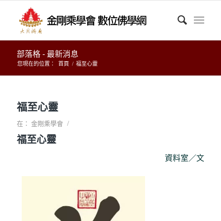
部落格 - 最新消息
您現在的位置：
首頁
/
福至心靈
福至心靈
/
在：
金剛乘學會
福至心靈
資料室／文