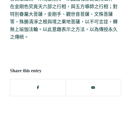
在金剛色究竟天六部之行相，與五方導師之行相；對
特別眷屬大菩薩，金剛手、觀世音菩薩、文殊菩薩
等，殊勝清淨之根與境之果地菩薩，以不可言詮，轉
無上瑜伽法輪。以此意趣表示之方法，以為傳授永久
之傳統。
Share this entry