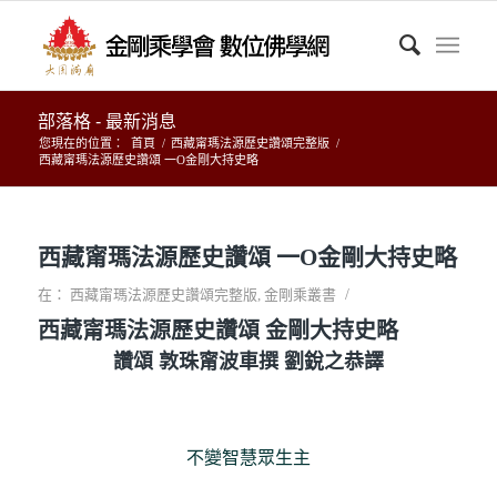
部落格 - 最新消息
您現在的位置：
首頁
/
西藏甯瑪法源歷史讚頌完整版
/
西藏甯瑪法源歷史讚頌 一O金剛大持史略
西藏甯瑪法源歷史讚頌 一O金剛大持史略
/
在：
西藏甯瑪法源歷史讚頌完整版
,
金剛乘叢書
西藏甯瑪法源歷史讚頌 金剛大持史略
讚頌 敦珠甯波車撰 劉銳之恭譯
不變智慧眾生主