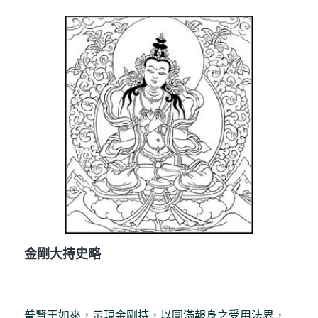
金剛大持史略
普賢王如來，示現金剛持，以圓滿報身之受用法界，