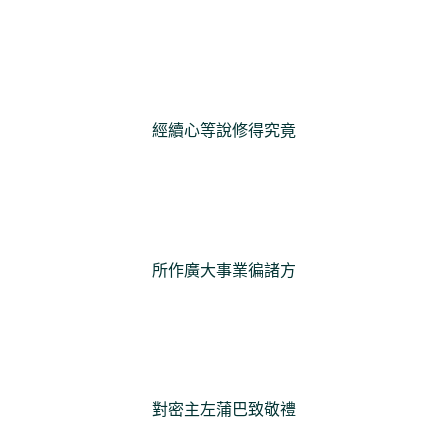
經續心等說修得究竟
所作廣大事業徧諸方
對密主左蒲巴致敬禮