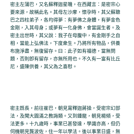
密主左蒲巴，又名蘇釋迦星嘰，在西藏言：是密宗心
要來源，故稱此名。其母左沙摩，懷孕時，其父蘇聰
巴之四柱弟子，各均得夢：有夢佛之身體，有夢金色
金剛，入其母身；或夢有一化身佛，會當誕生者。及
密主出世時，其父說：我子在母腹中，有金剛手之自
相，當能上弘佛法，下度衆生。乃將所有物品，供養
布施淨盡，無復留存。曰：此子如有福德，當無問
題，否則卽有留存，亦無所用也。不久有一富有比丘
尼，盛陳供養，其父為之喜慰。
密主旣長，前往崔巴，朝見甯釋迦蔣操，受密宗幻部
法，及聞大圓滿之教誨類。又到鍾龍，朝見楊傾，受
法更多。十九歲時，事業已甚發達，學識亦高，但仍
伺機朝見龔波佐，住一年以學法。後以事業日盛，無