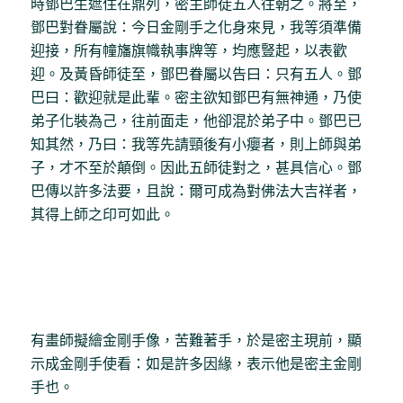
時鄧巴生遮住在鼎列，密主師徒五人往朝之。將至，
鄧巴對眷屬說：今日金剛手之化身來見，我等須準備
迎接，所有幢旛旗幟執事牌等，均應豎起，以表歡
迎。及黃昏師徒至，鄧巴眷屬以告曰：只有五人。鄧
巴曰：歡迎就是此輩。密主欲知鄧巴有無神通，乃使
弟子化裝為己，往前面走，他卻混於弟子中。鄧巴已
知其然，乃曰：我等先請頸後有小癭者，則上師與弟
子，才不至於顛倒。因此五師徒對之，甚具信心。鄧
巴傳以許多法要，且說：爾可成為對佛法大吉祥者，
其得上師之印可如此。
有畫師擬繪金剛手像，苦難著手，於是密主現前，顯
示成金剛手使看：如是許多因緣，表示他是密主金剛
手也。