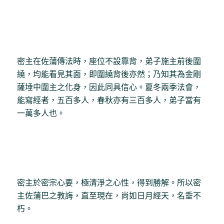
密主在佐蒲傳法時，座位不設靠背，弟子施主前後圍
繞，均能看見其面，即圍繞背後亦然；乃知其為金剛
薩埵中圍主之化身，因此同具信心。夏冬兩季法會，
能寫經者，五百多人，春秋亦有三百多人，弟子當有
一萬多人也。
密主於密宗心要，極清淨之心性，得到勝解。所以密
主佐蒲巴之教誨，直至現在，尚如日月經天，名垂不
朽。