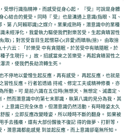
，受想行識指精神，而感受從身心起， 『受』可說是身體
身心結合的覺受。同時『 受』也是溝通上意識(指眼、耳、
那、第 八阿賴耶識)之媒介。業果成熟時，潛意識中的業種
心識未經淨化，我愛執力驅使我們對樂苦受，生起貪瞋習性
(取)；對苦受盲目生起憎惡心(非愛)而瞋執(捨)， 由取捨
九十六云：「於樂受 中有貪隨眠，於苦受中有瞋隨眠，於
，種子生現行。」故，招感當來之苦樂受，再起貪瞋習性之
如瀑流，使我們長劫流轉生死。
也不停地以愛憎生起反應，再有感受， 再起反應，也就是
之習性反應。行者若透過 持戒、修定工夫或精神修養，亦
為所動，可 是前六識在五位時(無想天、無想定、滅盡定、
不到，然而潛意識中的第七末那識，執第八識的見分為我，其
時，上意識已完全休息，但潛意識仍然活動，有時睡姿太久
不舒服，立即反應改變睡姿，所以睡時不斷的翻身。 如果被
用手去搔癢，還有大部份醒後不復記 得的做夢、打鼾等，
受，潛意識都能感覺 到並起反應，而上意識卻毫無所知。