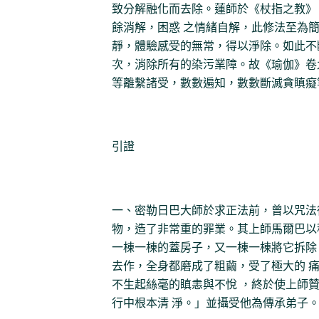
致分解融化而去除。蓮師於《杖指之教》
餘消解，困惑 之情緒自解，此修法至為
靜，體驗感受的無常，得以淨除。如此不
次，消除所有的染污業障。故《瑜伽》卷
等離繫諸受，數數遍知，數數斷滅貪瞋癡
引證
一、密勒日巴大師於求正法前，曾以咒法
物，造了非常重的罪業。其上師馬爾巴以
一棟一棟的蓋房子，又一棟一棟將它拆除
去作，全身都磨成了粗繭，受了極大的 
不生起絲毫的瞋恚與不悅 ，終於使上師
行中根本清 淨。」並攝受他為傳承弟子