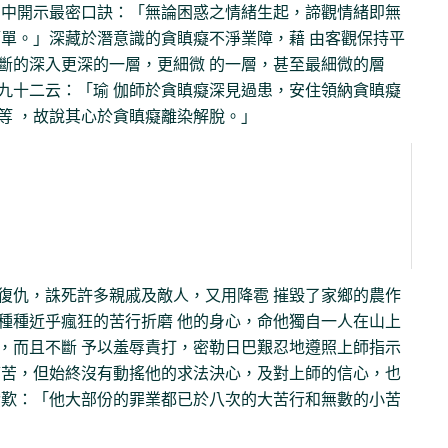
 中開示最密口訣：「無論困惑之情緒生起，諦觀情緒即無
簡單。」深藏於潛意識的貪瞋癡不淨業障，藉 由客觀保持平
斷的深入更深的一層，更細微 的一層，甚至最細微的層
九十二云：「瑜 伽師於貪瞋癡深見過患，安住領納貪瞋癡
等 ，故說其心於貪瞋癡離染解脫。」
復仇，誅死許多親戚及敵人，又用降雹 摧毀了家鄉的農作
種種近乎瘋狂的苦行折磨 他的身心，命他獨自一人在山上
，而且不斷 予以羞辱責打，密勒日巴艱忍地遵照上師指示
痛苦，但始終沒有動搖他的求法決心，及對上師的信心，也
贊歎：「他大部份的罪業都已於八次的大苦行和無數的小苦
。