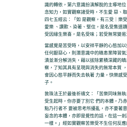
識的轉依，第六意識扮演解脫的主導地位
念知力，如實觀察諸受時，不生愛 惡、
四七五經云：「如 是觀察，有三受｜樂
愛樂 、讚歎、染著、堅住，是名受集道
受因緣生樂喜，是名受味；若受無常變易
當感覺是苦受時，以安祥平靜的心態加以
任何厭惡心，則潛意識中的瞋恚業障習氣
潰並漸分解消失，藉以拔除累積深藏的瞋
察，了知其具有呈現與消失的無常本質 
會因心態平靜而失去執著 力量，快樂感
子。
敦珠法王於最後祈禱文：「苦樂同味無執
受生起時，你亦要了別它 們的本體，乃
點乃行者不 要被思考所擾亂，亦不要著
妄念的本體，亦即是覺性的話，在這一剎
一樣。」經如實觀察苦樂受不生任何反應