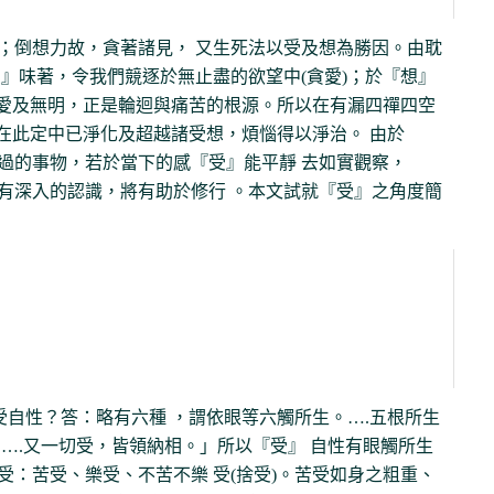
；倒想力故，貪著諸見， 又生死法以受及想為勝因。由耽
』味著，令我們競逐於無止盡的欲望中(貪愛)；於『想』
貪愛及無明，正是輪迴與痛苦的根源。所以在有漏四禪四空
，在此定中已淨化及超越諸受想，煩惱得以淨治。 由於
過的事物，若於當下的感『受』能平靜 去如實觀察，
有深入的認識，將有助於修行 。本文試就『受』之角度簡
受自性？答：略有六種 ，謂依眼等六觸所生。….五根所生
….又一切受，皆領納相。」所以『受』 自性有眼觸所生
：苦受、樂受、不苦不樂 受(捨受)。苦受如身之粗重、