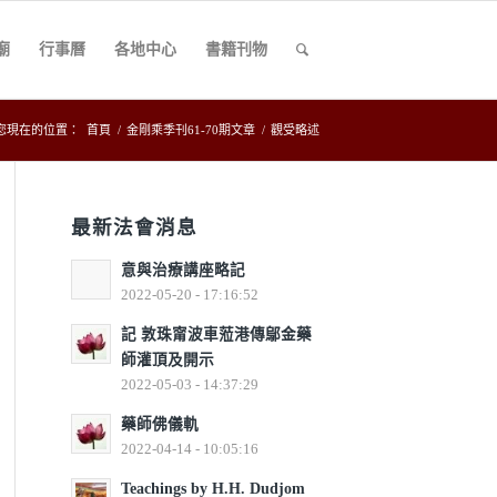
廟
行事曆
各地中心
書籍刊物
您現在的位置：
首頁
/
金剛乘季刊61-70期文章
/
觀受略述
最新法會消息
意與治療講座略記
2022-05-20 - 17:16:52
記 敦珠甯波車蒞港傳鄔金藥
師灌頂及開示
2022-05-03 - 14:37:29
藥師佛儀軌
2022-04-14 - 10:05:16
Teachings by H.H. Dudjom