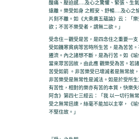
酸痛、壓迫感….及心之驚懼、緊張、生氣
遠離。樂受如身 之輕安、舒暢….及心之
片刻不離。如《大乘廣五蘊論》云：「樂
欲；不苦不樂受者，謂無二欲。」
受念住－觀受是苦，是四念住之重要一支
受如饑寒貧病等苦時所生苦，是為苦苦。不
遷流。內之諸想不斷，是為行苦。如《瑜
當來眾苦因故，由此應 觀樂受為苦。若
苦受如箭 。非苦樂受已壞滅者是無常故，
非苦樂受是無常性是滅法。如是於受所生
有苦性，相對的樂亦有苦的本質，快樂失
阿含》第四七三經云：「我 以一切行無
受之無常迅速，絲毫不能加以主宰，《瑜
不堅住故。」