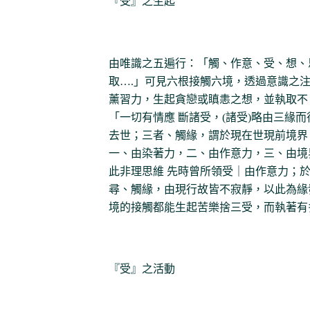
『受』之生起
由唯識之五遍行：「觸、作意、受、想、
取….」可見六根接觸六境，透過意識之
薰習力，生起貪戀或瞋恚之想，並執取不
「一切有情應 斷諸受，(諸受)略由三緣
去世；三者、觸緣，謂於現在世現前境界。
一、由染著力，二、由作意力，三、由境
此非理思維 先時曾所領受｜由作意力；
尋、觸緣，由現行故皆不寂靜，以此為緣
境的接觸都能生起苦樂捨三受，而執著有
『受』之活動