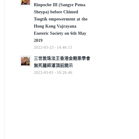
Rinpoche III (Sangye Pema
Sheypa) before Chimed
Tsogtik empowerment at the
Hong Kong Vajrayana
Esoteric Society on 6th May
2019
2022-03-23 - 14:46:15
三世敦珠法王香港金剛乘學會
無死蓮師灌頂前開示
2022-03-01 - 10:26:46