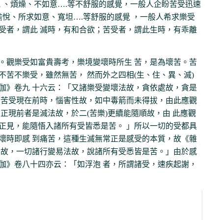
 、煩燥、不如意….等不舒服的感覺，一般人企盼苦受迅速
愉悅、所求如意、寬坦….等舒服的感覺 ，一般人希求樂受
受者，謂此 滅時，有和合欲；苦受者，謂此生時，有乖離
。觀樂受如富貴壽考，樂境變壞時所生 苦，是為壞苦。苦
苦不樂受，雖然無苦， 然而外之四相(生、住、異、滅)
伽》卷九 十六云：「又諸樂受變壞法故，貪依處故，貪是
諸苦受現在前時，惱害性故，如中毒箭而未得拔，由此應觀
正現前者是滅法故，於二(苦樂)更續能隨順故，由 此應觀
正見，能隨悟入諸所有受皆悉是苦。 」所以一切的受都具
壞時即感 到痛苦，這種生滅無常正是感受的本質，故《雜
常故，一切諸行變易法故，說諸所有受悉皆是苦。」由於感
伽》卷八十四亦云：「如浮泡 者，所謂諸受，速疾起謝，