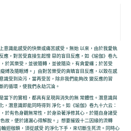
上意識能感受的快樂或痛苦感受。無始 以來，由於我愛執
反應，對苦受直接生起憎 惡的盲目反應，如《瑜伽》卷九
者，於其樂受，並彼隨轉，並彼隨染，有貪愛纏；於苦受
愚癡縛及隨眠縛。」由對苦樂受的貪瞋盲目反應，以致在感
意識受到染污，當再受苦，除非我們能夠改 變反應的習
斷的循環，使我們永劫沉淪。
是當下的實相，都具有呈現與消失的無 常體性。潛意識與
化，潛意識即能同時得到 淨化。如《瑜伽》卷九十六云：
念，於有色身觀無常性，於身染著淨修其心，於隨自身諸受
名色故，便於諸漏心得解脫。」想要摧毀十二因緣的流轉
的輪迴枷鎖，須從感受 的淨化下手，來切斷生死流。同時心