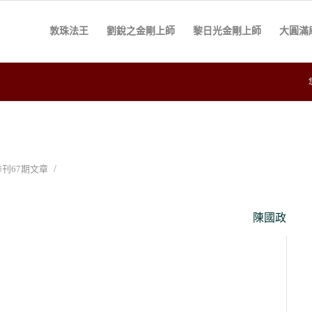
敦珠法王
劉銳之金剛上師
黎日光金剛上師
大圓滿
/
刊67期文章
陳國政