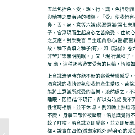
五蘊包括色、受、想、行、識，色指身體
與精神之間溝通的橋樑，『受』使我們有
鼻、舌、身、意等六識)與潛意識(第七末
子，會浮現而生起身心之苦樂受 。由於
之反應。對樂受盲 目生起貪戀心(愛)而愛執
故，種下貪瞋之種子(有)，如《瑜伽》卷
非苦非樂無明隨眠。」又「現 行薰種子
反 應，這種起惑造業受苦的巨輪，恆轉
上意識清醒時亦能不斷的察覺苦樂感受，
潛意識的我執習氣使我們產生愛取、苦捨
能將上意識所感受的苦樂，淡然處之，不
睡眠、悶絕)皆不現行，所以有時感 受
性恆時相續，並不休 息。例如晚上熟睡
不變， 身體某部位被壓麻，潛意識覺得
蚊子叮咬，潛意識立即覺察，並立即反應
都可證實在四位(滅盡定除外)時身心的感
上師駕臨香港小記