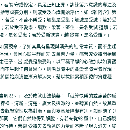
，若能 守戒修定，具足正知正見，訓練第六意識的專注及
取捨等虛妄分別，則感受及心識開始淨化。如《雜阿含》第
受、苦受、不苦不樂受；觸集是受集；觸滅是受滅；若於受
蹟；若於受不愛樂、讚歎、染著、堅住，是名受滅 道蹟；若
法，是名受患；若於受斷欲貪，越 欲貪，是名受離。」
如實觀察，了知其具有呈現與消失的無 常本質，而不生起
浮現，會因心態平靜而失 去薰習力量，痛苦感受將開始崩
恚種子。當 感覺是樂受時，以平穩平靜的心態加以如實觀
，而不生起任何貪戀心，則潛意識中的貪愛業障習氣浮現，
受將開始崩潰並漸分解消失，藉以拔除累積深藏的貪愛種
自解脫。」 及於成就山法精華：「就算快樂的或痛苦的感
赤裸裸、清新、清楚、廣大及透澈的，並聽其自然。故其重
意去觀想空性以為對治，而與妄念及障礙有別。如你能了 別
那間，它們自然地得到解脫，有若蛇從蛇 盤中，自己解脫
的行持，苦樂 受將失去執著的力量而不斷呈現與消失，終