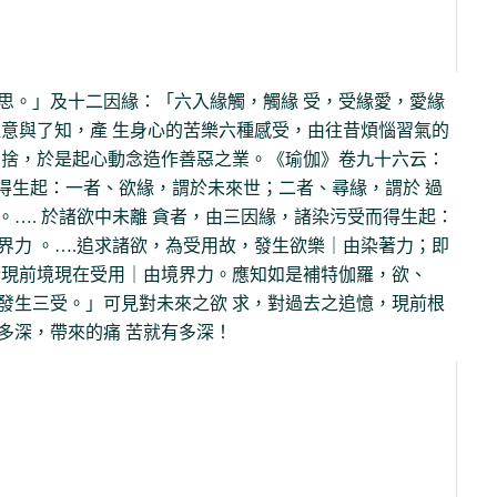
思。」及十二因緣：「六入緣觸，觸緣 受，受緣愛，愛緣
注意與了知，產 生身心的苦樂六種感受，由往昔煩惱習氣的
 捨，於是起心動念造作善惡之業。《瑜伽》卷九十六云：
而得生起：一者、欲緣，謂於未來世；二者、尋緣，謂於 過
…. 於諸欲中未離 貪者，由三因緣，諸染污受而得生起：
界力 。….追求諸欲，為受用故，發生欲樂｜由染著力；即
於現前境現在受用｜由境界力。應知如是補特伽羅，欲、
發生三受。」可見對未來之欲 求，對過去之追憶，現前根
多深，帶來的痛 苦就有多深！