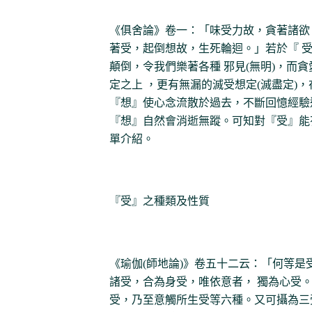
《俱舍論》卷一：「味受力故，貪著諸欲
著受，起倒想故，生死輪迴。」若於『 受
顛倒，令我們樂著各種 邪見(無明)，而
定之上 ，更有無漏的滅受想定(滅盡定)
『想』使心念流散於過去，不斷回憶經驗
『想』自然會消逝無蹤。可知對『受』能
單介紹。
『受』之種類及性質
《瑜伽(師地論)》卷五十二云：「何等是
諸受，合為身受，唯依意者， 獨為心受。
受，乃至意觸所生受等六種。又可攝為三受