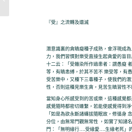
『受』之流轉及還滅
潛意識裏的貪瞋癡種子成熟，會浮現成為
力，我們習慣對樂受直接生起貪愛的盲目
十二云：「受雜染所作過患者：謂愚癡 
等，有瞋恚縛，於其不苦不 樂受等，有
受苦樂中，又種下三毒種子，使我們的潛
性，否則這種見樂生貪，見苦生瞋習性不
當知身心所感受到的苦或樂，這種感覺都
感覺隨時都密切連繫，若能使感覺得到淨
「如是為欲永斷諸纏拔隨眠故，修循身 
分位，由無常門觀無常性 ，如實了知諸
門：「無明緣行….受緣愛….生緣老死」