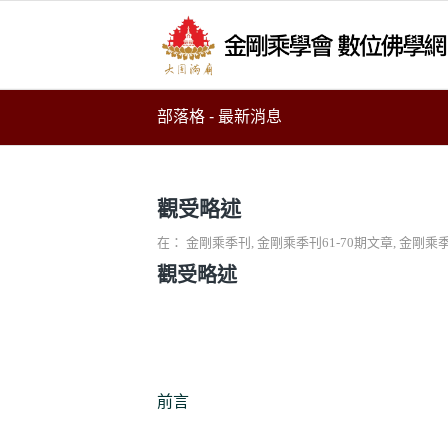
部落格 - 最新消息
觀受略述
在：
金剛乘季刊
,
金剛乘季刊61-70期文章
,
金剛乘季
觀受略述
前言