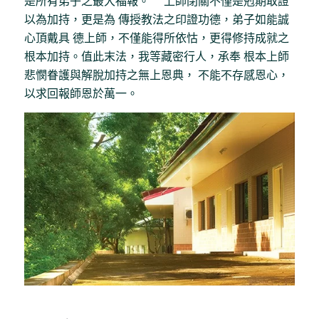
是所有弟子之最大福報。 上師閉關不僅是剋期取證
以為加持，更是為 傳授教法之印證功德，弟子如能誠
心頂戴具 德上師，不僅能得所依怙，更得修持成就之
根本加持。值此末法，我等藏密行人，承奉 根本上師
悲憫眷護與解脫加持之無上恩典， 不能不存感恩心，
以求回報師恩於萬一。