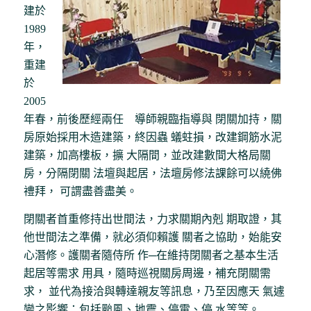
建於
1989
年，
重建
於
2005
年春，前後歷經兩任 導師親臨指導與 閉關加持，關
房原始採用木造建築，終因蟲 蟻蛀損，改建鋼筋水泥
建築，加高樓板，擴 大隔間，並改建數間大格局關
房，分隔閉關 法壇與起居，法壇房修法課餘可以繞佛
禮拜， 可謂盡善盡美。
閉關者首重修持出世間法，力求關期內剋 期取證，其
他世間法之準備，就必須仰賴護 關者之協助，始能安
心潛修。護關者隨侍所 作─在維持閉關者之基本生活
起居等需求 用具，隨時巡視關房周邊，補充閉關需
求， 並代為接洽與轉達親友等訊息，乃至因應天 氣遽
變之影響：包括颱風、地震、停電、停 水等等。