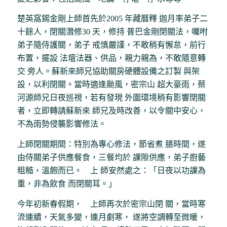
楚英窩錫金剛上師首先於2005 年藏曆釋 迦月率弟子二
十餘人，閉關潛修30 天，修持 普巴金剛閉關法，囑咐
弟子隨侍護關，弟子 戒慎嚴謹，不敢稍有懈怠，前行
布置，擺設 法壇法器、供品，親力親為，不敢隨意轉
交 旁人。蘇新來師兄協助關房硬體設備之訂製 與架
設，以利閉關。當時適逢颱風，密宗山 超大豪雨，蔡
河源師兄日夜巡視，若有發現 外圍環境稍有影響閉關
者，立即轉請蘇新來 師兄及時改善，以令關中安心，
不為雨勢侵襲影響修法。
上師閉關期間：特別為專心修法，節省煮 膳時間，遂
由侍關弟子供應餐食，三餐均於 課隙供應，弟子廚藝
粗糙，溫飽而已。 上 師安然處之：「日夜以功課為
重，非為飲食 而閉關耳。」
今年初新春假期， 上師再次於密宗山閉 關，當時寒
流連續，天氣多變，連月劇寒， 遂將空調轉至微暖，