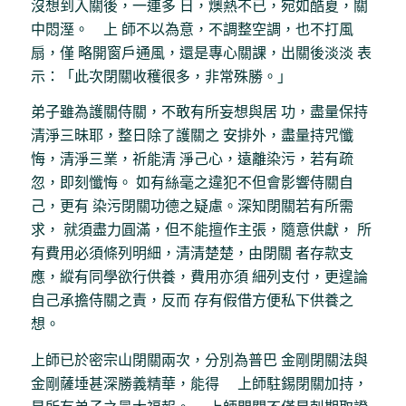
沒想到入關後，一連多 日，燠熱不已，宛如酷夏，關
中悶溼。 上 師不以為意，不調整空調，也不打風
扇，僅 略開窗戶通風，還是專心關課，出關後淡淡 表
示：「此次閉關收穫很多，非常殊勝。」
弟子雖為護關侍關，不敢有所妄想與居 功，盡量保持
清淨三昧耶，整日除了護關之 安排外，盡量持咒懺
悔，清淨三業，祈能清 淨己心，遠離染污，若有疏
忽，即刻懺悔。 如有絲毫之違犯不但會影響侍關自
己，更有 染污閉關功德之疑慮。深知閉關若有所需
求， 就須盡力圓滿，但不能擅作主張，隨意供獻， 所
有費用必須條列明細，清清楚楚，由閉關 者存款支
應，縱有同學欲行供養，費用亦須 細列支付，更遑論
自己承擔侍關之責，反而 存有假借方便私下供養之
想。
上師已於密宗山閉關兩次，分別為普巴 金剛閉關法與
金剛薩埵甚深勝義精華，能得 上師駐錫閉關加持，