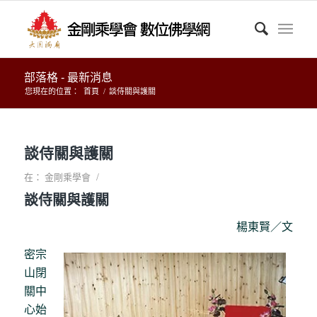
部落格 - 最新消息
您現在的位置：
首頁
/
談侍關與護關
談侍關與護關
/
在：
金剛乘學會
談侍關與護關
楊東賢／文
密宗
山閉
關中
心始