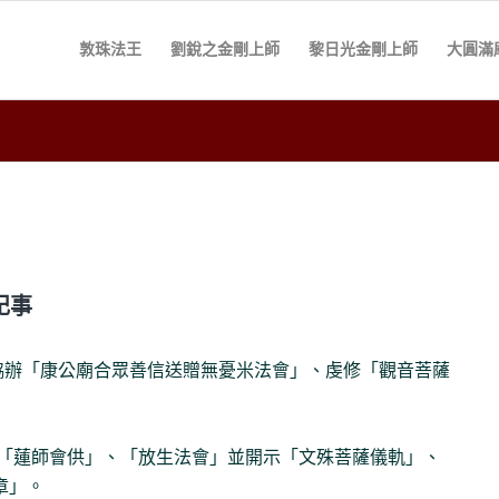
敦珠法王
劉銳之金剛上師
黎日光金剛上師
大圓滿
記事
會】協辦「康公廟合眾善信送贈無憂米法會」、虔修「觀音菩薩
主持「蓮師會供」、「放生法會」並開示「文殊菩薩儀軌」、
章」。