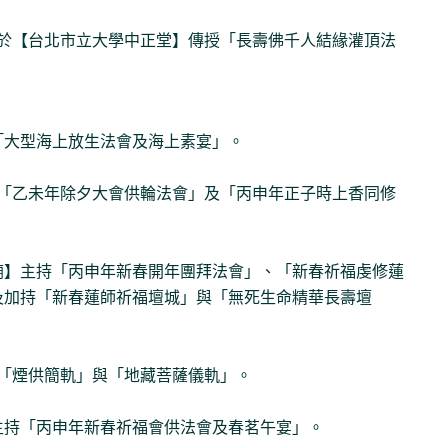
舉辦於【台北市立大學中正堂】傳授「長壽佛千人結緣灌頂法
持「大型海上放生法會及海上素宴」。
主持「乙未年除夕大會供輪法會」及「丙申年正子時上香同修
圓滿廟】主持「丙申年新春開年團拜法會」、「新春祈福虔修蓮
及加持「新春蓮師祈福壇城」與「無死生命精華長壽壇
授「煙供簡軌」與「地藏菩薩儀軌」。
】主持「丙申年新春祈福會供法會及春茗午宴」。