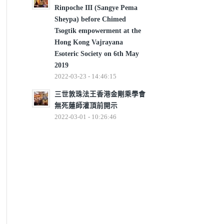
Rinpoche III (Sangye Pema
Sheypa) before Chimed
Tsogtik empowerment at the
Hong Kong Vajrayana
Esoteric Society on 6th May
2019
2022-03-23 - 14:46:15
三世敦珠法王香港金剛乘學會
無死蓮師灌頂前開示
2022-03-01 - 10:26:46