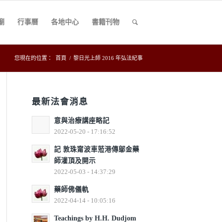
廟
行事曆
各地中心
書籍刊物
您現在的位置：
首頁
/
黎日光上師 2016 年弘法紀事
最新法會消息
意與治療講座略記
2022-05-20 - 17:16:52
記 敦珠甯波車蒞港傳鄔金藥
師灌頂及開示
2022-05-03 - 14:37:29
藥師佛儀軌
2022-04-14 - 10:05:16
Teachings by H.H. Dudjom