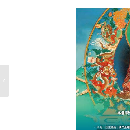
長壽佛灌頂紀實