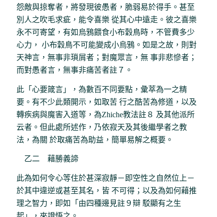
怨敵與掠奪者，將發現彼愚者，脆弱易於得手。甚至
別人之吹毛求疵，能令喜樂 從其心中遠走。彼之喜樂
永不可寄望，有如烏鴉餵食小布穀鳥時，不管費多少
心力， 小布穀鳥不可能變成小烏鴉。如是之故，則對
天神言，無事非瑣屑者；對魔眾言，無 事非悲慘者；
而對愚者言，無事非痛苦者註７。
此「心要箴言」，為數百不同要點，彙萃為一之精
要。有不少此類開示，如取苦 行之酷苦為修道，以及
轉疾病與魔害入道等，為Zhiche教法註８ 及其他派所
云者。但此處所述作，乃依寂天及其後繼學者之教
法，為關 於取痛苦為助益，簡單易解之概要。
乙二 藉勝義諦
此為如何令心等住於甚深寂靜－即空性之自然位上－
於其中違逆或甚至其名，皆 不可得；以及為如何藉推
理之智力，即如「由四種邊見註９辯 駁顯有之生
起」，來證悟之。