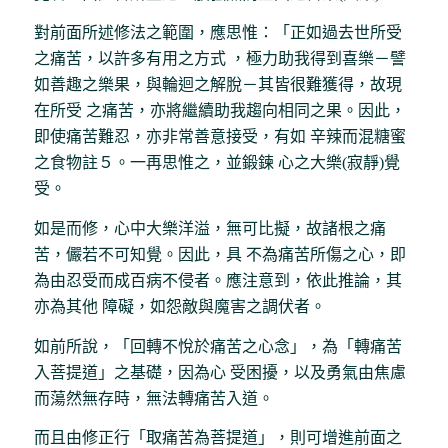
對前面所述修法之範圍，應思惟：「正如過去世所受
之痛苦，以許多有用之方式 ，極力助我得到喜樂－譬
如善趣之樂果，與輪迴之解脫－其皆很難獲得，故現
在所受 之痛苦，亦將繼續助我趨向相同之果。因此，
即使痛苦難忍，亦非常善意接受，有如 辛辣而混糖蜜
之食物註５。一再思惟之，並鍛鍊 心之大樂(寂靜)覺
受。
如是而修，心中大樂洋溢，無可比擬，故諸根之痛
苦，儼若不可知覺。因此，具 不為痛苦所傷之心，即
為由忍受而成百病不侵者。應注意到，依此推論，其
亦為其他 障礙，如怨敵與魔害之調伏者。
如前所說，「回轉不悅於痛苦之心念」，為「轉痛苦
入菩提道」之基礎，因為心 受困擾，以及勇氣由焦慮
而蕩然無存時，無法轉痛苦入道。
而且由修正行「取痛苦為菩提道」，則可增進前面之