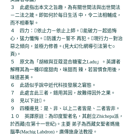
３ 此處指出本文之旨趣，為有關世間法與出世間法
－二法之箴。即如何於每日生活 中，令二法相輔成，
而不相牽掣。
４ 四力：依止力－依止上師。能破力－起追悔
心，猛力懺悔。防護力－誓不 再犯。現行力－對治
惡之傾向，並極力修善。(見大幻化網導引法第七○
頁)。
５ 原文為「胡椒與豆蔻混合糖蜜之Ladu」。英譯者
解釋其為一種印度甜肉，味甜而 辣，若習慣食用後，
味道甚美。
６ 此語似乎說中近代科技發展之窘態。
７ 此處言此三者，錯用其因，故難得因外之果。
８ 見以下註。
９ 四種邊見：是、非、以上二者皆是、二者皆非。
１０ 英譯原註：為印度聖者名，其創立Zhichepa派，
於西藏(在第十一世紀)。主要 弟子為西藏女聖者媽幾
腦準(Machig Labdron)，廣傳施身法教授。