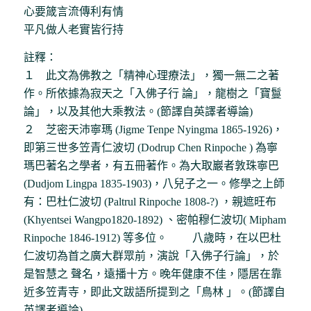
心要箴言流傳利有情
平凡做人老實皆行持
註釋：
１ 此文為佛教之「精神心理療法」，獨一無二之著
作。所依據為寂天之「入佛子行 論」，龍樹之「寶鬘
論」，以及其他大乘教法。(節譯自英譯者導論)
２ 芝密天沛寧瑪 (Jigme Tenpe Nyingma 1865-1926)，
即第三世多笠青仁波切 (Dodrup Chen Rinpoche ) 為寧
瑪巴著名之學者，有五冊著作。為大取巖者敦珠寧巴
(Dudjom Lingpa 1835-1903)，八兒子之一。修學之上師
有：巴杜仁波切 (Paltrul Rinpoche 1808-?) ，親遮旺布
(Khyentsei Wangpo1820-1892) 、密帕穆仁波切( Mipham
Rinpoche 1846-1912) 等多位。 八歲時，在以巴杜
仁波切為首之廣大群眾前，演說「入佛子行論」，於
是智慧之 聲名，遠播十方。晚年健康不佳，隱居在靠
近多笠青寺，即此文跋語所提到之「鳥林 」。(節譯自
英譯者導論)