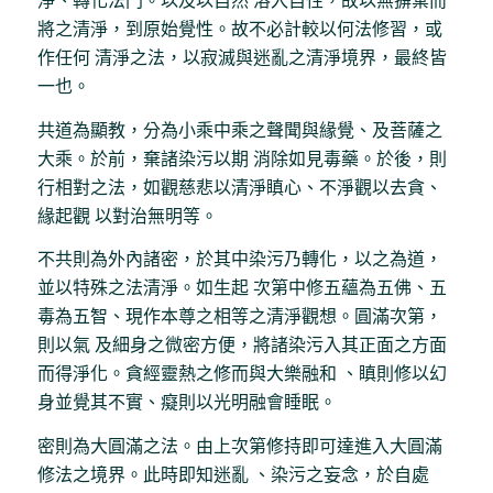
淨、轉化法門。以及以自然 溶入自性，故以無摒棄而
將之清淨，到原始覺性。故不必計較以何法修習，或
作任何 清淨之法，以寂滅與迷亂之清淨境界，最終皆
一也。
共道為顯教，分為小乘中乘之聲聞與緣覺、及菩薩之
大乘。於前，棄諸染污以期 消除如見毒藥。於後，則
行相對之法，如觀慈悲以清淨瞋心、不淨觀以去貪、
緣起觀 以對治無明等。
不共則為外內諸密，於其中染污乃轉化，以之為道，
並以特殊之法清淨。如生起 次第中修五蘊為五佛、五
毒為五智、現作本尊之相等之清淨觀想。圓滿次第，
則以氣 及細身之微密方便，將諸染污入其正面之方面
而得淨化。貪經靈熱之修而與大樂融和 、瞋則修以幻
身並覺其不實、癡則以光明融會睡眠。
密則為大圓滿之法。由上次第修持即可達進入大圓滿
修法之境界。此時即知迷亂 、染污之妄念，於自處