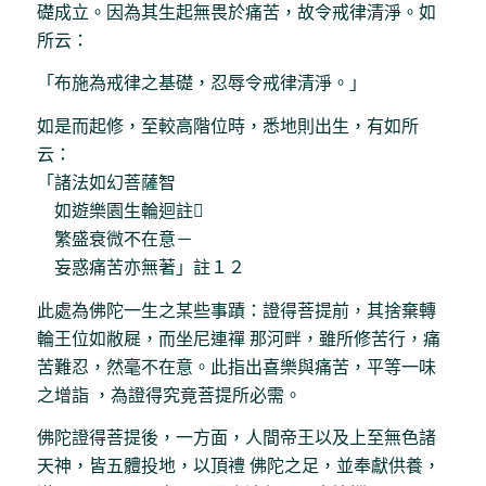
礎成立。因為其生起無畏於痛苦，故令戒律清淨。如
所云：
「布施為戒律之基礎，忍辱令戒律清淨。」
如是而起修，至較高階位時，悉地則出生，有如所
云：
「諸法如幻菩薩智
如遊樂園生輪迴註
繁盛衰微不在意－
妄惑痛苦亦無著」註１２
此處為佛陀一生之某些事蹟：證得菩提前，其捨棄轉
輪王位如敝屣，而坐尼連禪 那河畔，雖所修苦行，痛
苦難忍，然毫不在意。此指出喜樂與痛苦，平等一味
之增詣 ，為證得究竟菩提所必需。
佛陀證得菩提後，一方面，人間帝王以及上至無色諸
天神，皆五體投地，以頂禮 佛陀之足，並奉獻供養，