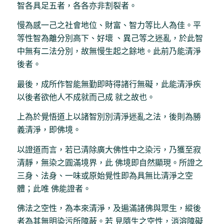
智各具足五者，各各亦非割裂者。
慢為感一己之社會地位、財富、智力等比人為佳。平
等性智為離分別高下、好壞 、異己等之迷亂，於此智
中無有二法分別，故無慢生起之餘地。此前乃能清淨
後者。
最後，成所作智能無勤即時得諸行無礙，此能清淨疾
以後者欲他人不成就而己成 就之故也。
上為於覺悟道上以諸智別別清淨迷亂之法，後則為勝
義清淨，即佛境。
以證道而言，若已清除廣大佛性中之染污，乃獲至寂
清靜，無染之圓滿境界，此 佛境即自然顯現。所證之
三身、法身、一味或原始覺性即為具無比清淨之空
體；此唯 佛能證者。
佛法之空性，為本來清淨，及遍滿諸佛與眾生，縱後
者為其無明染污所障蔽。若 見隨生之空性，消溶障礙