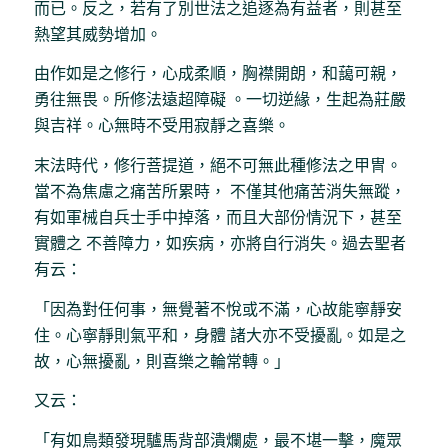
而已。反之，若有了別世法之追逐為有益者，則甚至
熱望其威勢增加。
由作如是之修行，心成柔順，胸襟開朗，和藹可親，
勇往無畏。所修法遠超障礙 。一切逆緣，生起為莊嚴
與吉祥。心無時不受用寂靜之喜樂。
末法時代，修行菩提道，絕不可無此種修法之甲冑。
當不為焦慮之痛苦所累時， 不僅其他痛苦消失無蹤，
有如軍械自兵士手中掉落，而且大部份情況下，甚至
實體之 不善障力，如疾病，亦將自行消失。過去聖者
有云：
「因為對任何事，無覺著不悅或不滿，心故能寧靜安
住。心寧靜則氣平和，身體 諸大亦不受擾亂。如是之
故，心無擾亂，則喜樂之輪常轉。」
又云：
「有如鳥類發現驢馬背部潰爛處，最不堪一擊，魔眾