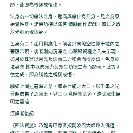
願，此即為轉迷成悟也。
法身為一切諸法之身，遍滿與諸佛身無分。見之為原
始覺性身，諸佛功德以滿有 情願而作遊戲，如日之放
射光明示現色身。
色身有二：起用與應化。前者只向瞭空性即十地內之
菩薩示現，後者則向清淨之 心積聚資糧之凡夫示現，
如月於珠寶以月光及珠面二力和合而得反照，色身於
法身空 性中以佛願力與眾生功德二者而顯現。此等功
德之成，即為勝義之轉迷成悟。
願如上闡述甚深之意，如乘七騎之大日，以千串之光
普照佛弟子之國土，以其心 意晴空之道，清除眾生無
明之黑暗。
漢譯者後記
《四法寶鬘》乃龍青巴尊者按岡波巴大師趣入佛道、