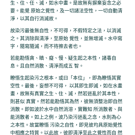
生、住、任、滅，如水中畫。是故無有摒棄妄念之必
要。能覺 原始之覺性，及一切諸法空性，一切自動清
淨，以其自行消滅故。
故染污最後無自性，不可得，不假特定之法，以消滅
之。其消除與清淨，至原始 覺性，並無增滅。水中寫
字，隨寫隨滅，而不待擦去者也。
若能勘悟貪、瞋、癡、慢、疑生起之本性，諸毒自
息。且自然消散、清淨而成五 智。
瞭悟生起染污之根本，或曰「本位」，即為瞭悟其實
空性。最後，妄想不可得， 以其即生即滅，如在水畫
畫，故無有真實之生、住、滅，然若迷亂於其本性，
則甚似 真實。然若能勘悟其為然，彼無須整治即自然
消散。即如波於水中自然消溶，實難知 所消散者、與
能消散者。如上之例，波乃染污迷亂之念，水則為心
之本性。故當瞭悟 污染之自性，即見彼均具原始覺性
中相應之特質。以此故，彼即清淨至此之覺性而自 然