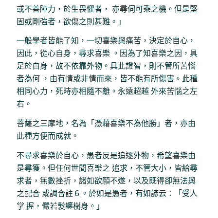
或不善障力，於生畏懼者， 亦尋伺可乘之機。但是堅
固或剛強者，欲傷之則甚難。」
一般學者皆能了知，一切喜樂與痛苦，決定於自心，
因此，從心自身，尋求喜樂 。因為了知喜樂之因，具
足於自身，故不依靠外物。具此證智，則不管所苦惱
者為何 ，由有情或非情而來，皆不能有所傷害。此種
相同心力，死時亦相隨不離。永遠超越 外來苦惱之左
右。
菩薩之三摩地，名為「憑藉喜樂不為他勝」者，亦由
此種方便而成就。
不尋求喜樂於自心，愚者反是追逐外物，希望喜樂由
是尋獲。但任何世間喜樂之 追求，不管大小，皆給尋
求者，無數挫折，諸如欲願不遂，以及既得卻無法與
之配合 或調合註６。於如是愚者，有如諺云：「受人
掌 握，儼若髮纏樹身。」