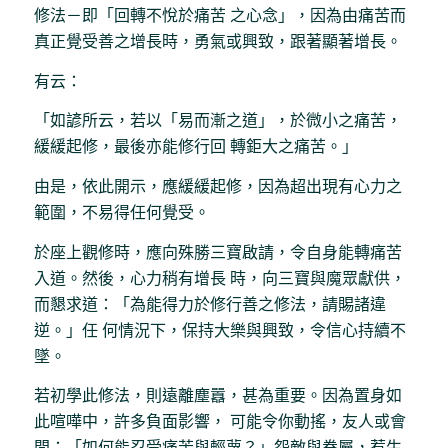
修法－即「回轉不悅於痛苦 之心念」，因為由痛苦而
真正覺受善之增長時，勇氣或興致，跟著顯著增長。
有云：
「如諺所云，若以「易而漸之道」，於微小之痛苦，
緩緩起修，最後亦能修行回 轉鉅大之痛苦。」
由是，依此開示，應緩緩起修，因為超出現有心力之
範圍，不易得任何覺受。
於座上觀修時，應向殊勝三寶啟請，令自身能轉痛苦
入道。然後，心力稍有增長 時，向三寶與魔眾獻供，
而懇求道：「為能得力於修行善之修法，請賜諸違
逆。」任 何情況下，保持大樂與興致，令信心持續不
墜。
若初學此修法，則遠離塵囂，甚為重要。因為置身如
此喧嘩中，許多負面影響， 可能令你動搖，友人或會
問：「如何能忍受痛苦與輕蔑？」怨敵與眷屬，惹生