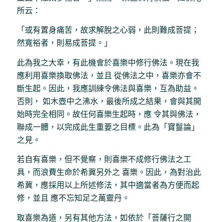
所云：
「或有置身痛苦，故求解脫之心弱，此則難成菩提；
然寬裕者，則易成菩提。」
此為我之大幸，有此機會於喜樂中修行佛法。現在我
應利用喜樂換取佛法，並且 從佛法之中，喜樂亦會不
斷生起。因此，我應訓練令佛法與喜樂，互為助益。
否則， 如木壺中之沸水，最後所成之結果，會與其開
始時完全相同。故任何喜樂生起時，應 令其與佛法，
聯成一體，以完成此生重要之目標。此為「寶鬘論」
之見。
若自有喜樂，但不覺察，則喜樂不成修行佛法之工
具，而浪費生命於希冀另外之 喜樂。因此，為對治此
希冀，應採用以上所述修法，其中適當者為方便而起
修，並且 應不忘知足之萬靈丹。
取喜樂為道，另有其他方法，如依於「菩薩行之開