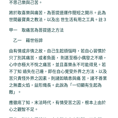
不思己樂與己苦。
將於取喜樂與痛苦，為菩提道運作簡短之開示。此為
世間最寶貴之教法，以及出 世生活有用之工具。註３
甲一 取痛苦為菩提道之方法
乙一 藉世俗諦
由有情或非情之故，自己生起煩惱時，若自心習慣於
只了別其痛苦，或者負面， 則甚至極小偶發之不順，
心中亦極大不悅之痛苦，並且喜樂永不可能得見。若
不了知 過失在己邊，即在自心覺受外界之方法，以及
苦只責怪外界之因素，則諸如瞋恚與痛 苦，諸不善業
之無盡火焰，益形熾長。此說為「一切顯有生起為
敵」。
應徹底了知，末法時代，有情受苦之因，根本上由於
心之觀智不足。