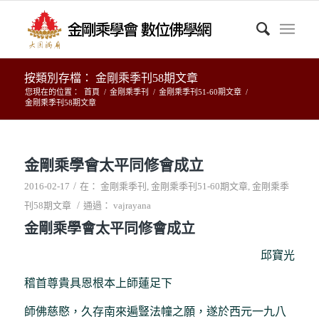
按類別存檔： 金剛乘季刊58期文章
您現在的位置：
首頁
/
金剛乘季刊
/
金剛乘季刊51-60期文章
/
金剛乘季刊58期文章
金剛乘學會太平同修會成立
/
2016-02-17
在：
金剛乘季刊
,
金剛乘季刊51-60期文章
,
金剛乘季
/
刊58期文章
通過：
vajrayana
金剛乘學會太平同修會成立
邱寶光
稽首尊貴具恩根本上師蓮足下
師佛慈愍，久存南來遍豎法幢之願，遂於西元一九八