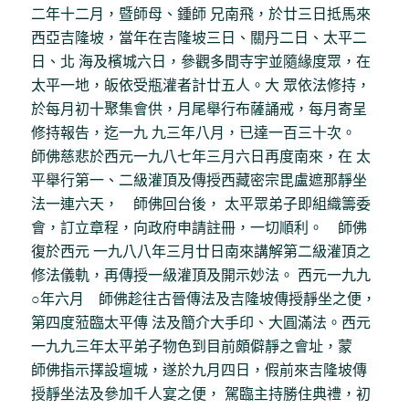
二年十二月，暨師母、鍾師 兄南飛，於廿三日抵馬來
西亞吉隆坡，當年在吉隆坡三日、關丹二日、太平二
日、北 海及檳城六日，參觀多間寺宇並隨緣度眾，在
太平一地，皈依受瓶灌者計廿五人。大 眾依法修持，
於每月初十聚集會供，月尾舉行布薩誦戒，每月寄呈
修持報告，迄一九 九三年八月，已達一百三十次。
師佛慈悲於西元一九八七年三月六日再度南來，在 太
平舉行第一、二級灌頂及傳授西藏密宗毘盧遮那靜坐
法一連六天， 師佛回台後， 太平眾弟子即組織籌委
會，訂立章程，向政府申請註冊，一切順利。 師佛
復於西元 一九八八年三月廿日南來講解第二級灌頂之
修法儀軌，再傳授一級灌頂及開示妙法。 西元一九九
○年六月 師佛趁往古晉傳法及吉隆坡傳授靜坐之便，
第四度蒞臨太平傳 法及簡介大手印、大圓滿法。西元
一九九三年太平弟子物色到目前頗僻靜之會址，蒙
師佛指示擇設壇城，遂於九月四日，假前來吉隆坡傳
授靜坐法及參加千人宴之便， 駕臨主持勝住典禮，初