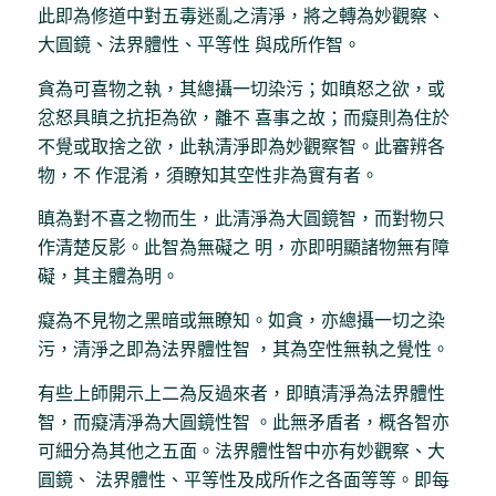
此即為修道中對五毒迷亂之清淨，將之轉為妙觀察、
大圓鏡、法界體性、平等性 與成所作智。
貪為可喜物之執，其總攝一切染污；如瞋怒之欲，或
忿怒具瞋之抗拒為欲，離不 喜事之故；而癡則為住於
不覺或取捨之欲，此執清淨即為妙觀察智。此審辨各
物，不 作混淆，須瞭知其空性非為實有者。
瞋為對不喜之物而生，此清淨為大圓鏡智，而對物只
作清楚反影。此智為無礙之 明，亦即明顯諸物無有障
礙，其主體為明。
癡為不見物之黑暗或無瞭知。如貪，亦總攝一切之染
污，清淨之即為法界體性智 ，其為空性無執之覺性。
有些上師開示上二為反過來者，即瞋清淨為法界體性
智，而癡清淨為大圓鏡性智 。此無矛盾者，概各智亦
可細分為其他之五面。法界體性智中亦有妙觀察、大
圓鏡、 法界體性、平等性及成所作之各面等等。即每