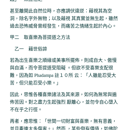
甚至離開此自然位時，亦應調伏違逆：藉視其為空
洞，除名字外無物；以及藉視 其真實並無生起，雖然
過去恐怖威脅曾經發生，而痛苦之情緒生起於內心。
甲二 取喜樂為菩提道之方法
乙一 藉世俗諦
若為出生喜樂之順緣或美事所擺佈，則成自大、傲慢
與自滿，而令菩提道受阻礙 。但欲不受喜樂支配很
難，因為如 Phadampa 註１０所 云：「人雖能忍受大
苦，但只能忍受小樂。」
因此，思惟各種喜樂諸法及其來源，如何為無常與遍
佈苦因。對之盡力生起強烈 厭離心，並勿令自心墮入
不在乎之行徑。
再者，應思惟：「世間一切財富與喜樂，無有意義，
並且牽連太多傷害。」然而 ，某些倒有價值，如佛陀