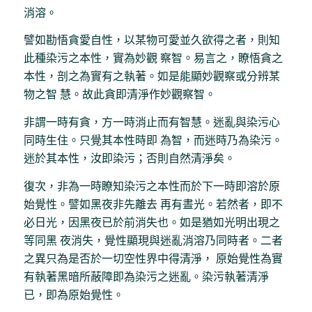
消溶。
譬如勘悟貪愛自性，以某物可愛並久欲得之者，則知
此種染污之本性，實為妙觀 察智。易言之，瞭悟貪之
本性，剖之為實有之執著。如是能顯妙觀察或分辨某
物之智 慧。故此貪即清淨作妙觀察智。
非謂一時有貪，方一時消止而有智慧。迷亂與染污心
同時生住。只覺其本性時即 為智，而迷時乃為染污。
迷於其本性，汝即染污；否則自然清淨矣。
復次，非為一時瞭知染污之本性而於下一時即溶於原
始覺性。譬如黑夜非先離去 再有晝光。若然者，即不
必日光，因黑夜已於前消失也。如是猶如光明出現之
等同黑 夜消失，覺性顯現與迷亂消溶乃同時者。二者
之異只為是否於一切空性界中得清淨， 原始覺性為實
有執著黑暗所蔽障即為染污之迷亂。染污執著清淨
已，即為原始覺性。