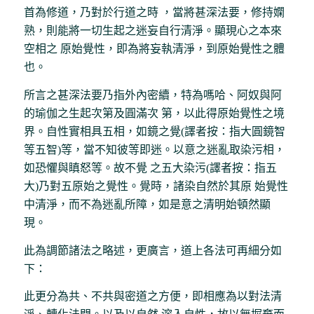
首為修道，乃對於行道之時 ，當將甚深法要，修持嫻
熟，則能將一切生起之迷妄自行清淨。顯現心之本來
空相之 原始覺性，即為將妄執清淨，到原始覺性之體
也。
所言之甚深法要乃指外內密續，特為嗎哈、阿奴與阿
的瑜伽之生起次第及圓滿次 第，以此得原始覺性之境
界。自性實相具五相，如鏡之覺(譯者按：指大圓鏡智
等五智)等，當不知彼等即迷。以意之迷亂取染污相，
如恐懼與瞋怒等。故不覺 之五大染污(譯者按：指五
大)乃對五原始之覺性。覺時，諸染自然於其原 始覺性
中清淨，而不為迷亂所障，如是意之清明始頓然顯
現。
此為調節諸法之略述，更廣言，道上各法可再細分如
下：
此更分為共、不共與密道之方便，即相應為以對法清