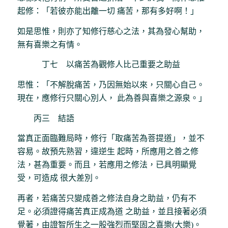
起修：「若彼亦能出離一切 痛苦，那有多好啊！」
如是思惟，則亦了知修行慈心之法，其為發心幫助，
無有喜樂之有情。
丁七 以痛苦為觀修人比己重要之助益
思惟：「不解脫痛苦，乃因無始以來，只關心自己。
現在，應修行只關心別人， 此為善與喜樂之源泉。」
丙三 結語
當真正面臨難局時，修行「取痛苦為菩提道」，並不
容易。故預先熟習，違逆生 起時，所應用之善之修
法，甚為重要。而且，若應用之修法，已具明顯覺
受，可造成 很大差別。
再者，若痛苦只變成善之修法自身之助益，仍有不
足。必須證得痛苦真正成為道 之助益，並且接著必須
覺著，由證智所生之一股強烈而堅固之喜樂(大樂)。