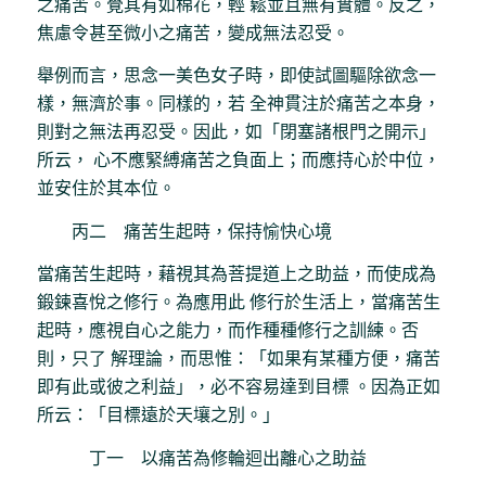
之痛苦。覺其有如棉花，輕 鬆並且無有實體。反之，
焦慮令甚至微小之痛苦，變成無法忍受。
舉例而言，思念一美色女子時，即使試圖驅除欲念一
樣，無濟於事。同樣的，若 全神貫注於痛苦之本身，
則對之無法再忍受。因此，如「閉塞諸根門之開示」
所云， 心不應緊縛痛苦之負面上；而應持心於中位，
並安住於其本位。
丙二 痛苦生起時，保持愉快心境
當痛苦生起時，藉視其為菩提道上之助益，而使成為
鍛鍊喜悅之修行。為應用此 修行於生活上，當痛苦生
起時，應視自心之能力，而作種種修行之訓練。否
則，只了 解理論，而思惟：「如果有某種方便，痛苦
即有此或彼之利益」，必不容易達到目標 。因為正如
所云：「目標遠於天壤之別。」
丁一 以痛苦為修輪迴出離心之助益