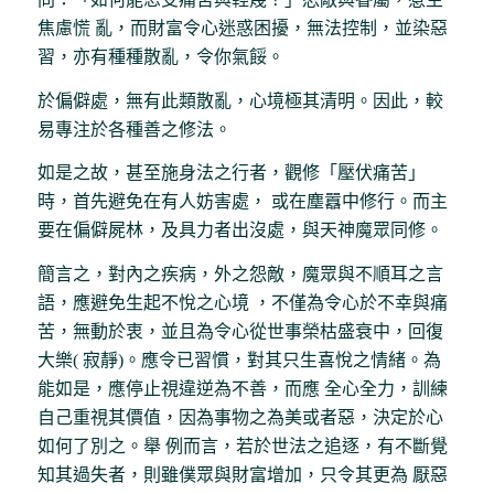
焦慮慌 亂，而財富令心迷惑困擾，無法控制，並染惡
習，亦有種種散亂，令你氣餒。
於偏僻處，無有此類散亂，心境極其清明。因此，較
易專注於各種善之修法。
如是之故，甚至施身法之行者，觀修「壓伏痛苦」
時，首先避免在有人妨害處， 或在塵囂中修行。而主
要在偏僻屍林，及具力者出沒處，與天神魔眾同修。
簡言之，對內之疾病，外之怨敵，魔眾與不順耳之言
語，應避免生起不悅之心境 ，不僅為令心於不幸與痛
苦，無動於衷，並且為令心從世事榮枯盛衰中，回復
大樂( 寂靜)。應令已習慣，對其只生喜悅之情緒。為
能如是，應停止視違逆為不善，而應 全心全力，訓練
自己重視其價值，因為事物之為美或者惡，決定於心
如何了別之。舉 例而言，若於世法之追逐，有不斷覺
知其過失者，則雖僕眾與財富增加，只令其更為 厭惡