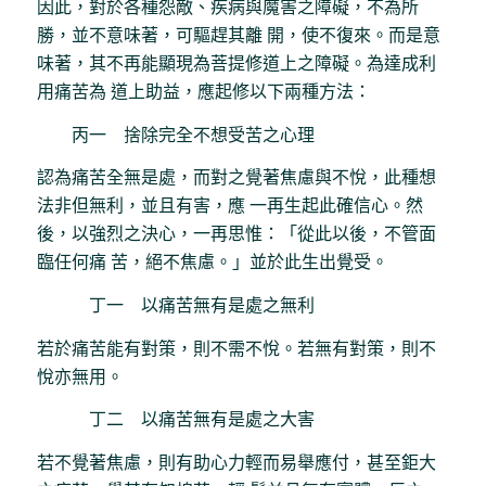
因此，對於各種怨敵、疾病與魔害之障礙，不為所
勝，並不意味著，可驅趕其離 開，使不復來。而是意
味著，其不再能顯現為菩提修道上之障礙。為達成利
用痛苦為 道上助益，應起修以下兩種方法：
丙一 捨除完全不想受苦之心理
認為痛苦全無是處，而對之覺著焦慮與不悅，此種想
法非但無利，並且有害，應 一再生起此確信心。然
後，以強烈之決心，一再思惟：「從此以後，不管面
臨任何痛 苦，絕不焦慮。」並於此生出覺受。
丁一 以痛苦無有是處之無利
若於痛苦能有對策，則不需不悅。若無有對策，則不
悅亦無用。
丁二 以痛苦無有是處之大害
若不覺著焦慮，則有助心力輕而易舉應付，甚至鉅大