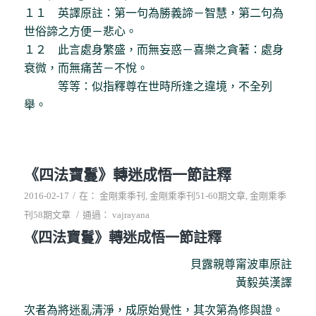
１１ 英譯原註：第一句為勝義諦－智慧，第二句為
世俗諦之方便－悲心。
１２ 此言處身繁盛，而無妄惑－喜樂之貪著：處身
衰微，而無痛苦－不悅。
等等：似指釋尊在世時所逢之違境，不全列
舉。
《四法寶鬘》轉迷成悟一節註釋
/
2016-02-17
在：
金剛乘季刊
,
金剛乘季刊51-60期文章
,
金剛乘季
/
刊58期文章
通過：
vajrayana
《四法寶鬘》轉迷成悟一節註釋
貝露親尊甯波車原註
黃毅英漢譯
次者為將迷亂清淨，成原始覺性，其次第為修與證。