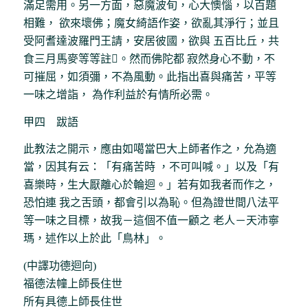
滿足需用。另一方面，惡魔波旬，心大懊惱，以百題
相難， 欲來壞佛；魔女綺語作姿，欲亂其淨行；並且
受阿耆達波羅門王請，安居彼國，欲與 五百比丘，共
食三月馬麥等等註。然而佛陀都 寂然身心不動，不
可摧屈，如須彌，不為風動。此指出喜與痛苦，平等
一味之增詣， 為作利益於有情所必需。
甲四 跋語
此教法之開示，應由如噶當巴大上師者作之，允為適
當，因其有云：「有痛苦時 ，不可叫喊。」以及「有
喜樂時，生大厭離心於輪迴。」若有如我者而作之，
恐怕連 我之舌頭，都會引以為恥。但為證世間八法平
等一味之目標，故我－這個不值一顧之 老人－天沛寧
瑪，述作以上於此「鳥林」。
(中譯功德迴向)
福德法幢上師長住世
所有具德上師長住世