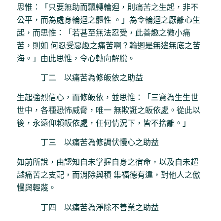
思惟：「只要無助而飄轉輪迴，則痛苦之生起，非不
公平，而為處身輪迴之體性 。」為令輪迴之厭離心生
起，而思惟：「若甚至無法忍受，此善趣之微小痛
苦，則如 何忍受惡趣之痛苦啊？輪迴是無邊無底之苦
海。」由此思惟，令心轉向解脫。
丁二 以痛苦為修皈依之助益
生起強烈信心，而修皈依，並思惟：「三寶為生生世
世中，各種恐怖威脅，唯一 無欺誑之皈依處。從此以
後，永遠仰賴皈依處，任何情況下，皆不捨離。」
丁三 以痛苦為修調伏慢心之助益
如前所說，由認知自未掌握自身之宿命，以及自未超
越痛苦之支配，而消除與積 集福德有違，對他人之傲
慢與輕蔑。
丁四 以痛苦為淨除不善業之助益