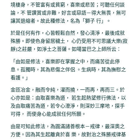
境棲身，不管富有或貧窮，喜樂或悲苦；可聽任何談
論，不 管讚賞或非難，好言或惡語－得大無畏，無可
讓其退縮者。故此種修法，名為「獅子 行」。
於是任何有作，心皆輕鬆自然，發心清淨，最後成就
殊勝。即使色身留居穢土， 心仍受用不可思議大樂(寂
靜)之莊嚴，如淨土之菩薩。如噶當巴之上師所云：
「由如是修法，喜樂即在掌握之中，而痛苦從此停
息。孤獨時，其為悲傷之伴侶 。生病時，其為撫慰之
看護。」
金匝冶金，融而令純，濯而撓，一而再，再而三。於
心亦如是：由取喜樂為道， 若生起熱望修行佛法，以
及由取痛苦為道，若令心澄淨，則深妙三摩地，探手
可得， 而使身心能成就任何所願。
由是可知此修法，為圓滿諸善根本－戒律，最深奧之
方便。因為其生起離貪於喜 樂，故對治之殊勝戒律基