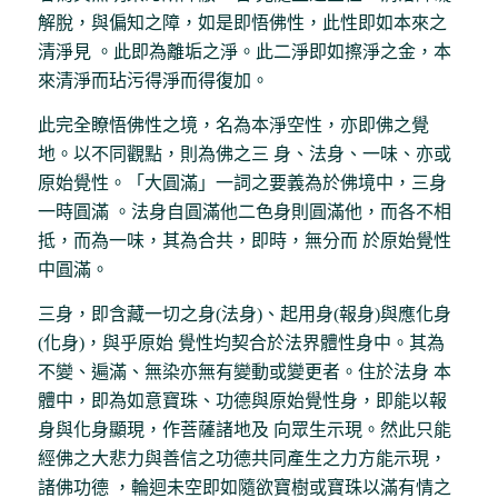
解脫，與偏知之障，如是即悟佛性，此性即如本來之
清淨見 。此即為離垢之淨。此二淨即如擦淨之金，本
來清淨而玷污得淨而得復加。
此完全瞭悟佛性之境，名為本淨空性，亦即佛之覺
地。以不同觀點，則為佛之三 身、法身、一味、亦或
原始覺性。「大圓滿」一詞之要義為於佛境中，三身
一時圓滿 。法身自圓滿他二色身則圓滿他，而各不相
抵，而為一味，其為合共，即時，無分而 於原始覺性
中圓滿。
三身，即含藏一切之身(法身)、起用身(報身)與應化身
(化身)，與乎原始 覺性均契合於法界體性身中。其為
不變、遍滿、無染亦無有變動或變更者。住於法身 本
體中，即為如意寶珠、功德與原始覺性身，即能以報
身與化身顯現，作菩薩諸地及 向眾生示現。然此只能
經佛之大悲力與善信之功德共同產生之力方能示現，
諸佛功德 ，輪迴未空即如隨欲寶樹或寶珠以滿有情之