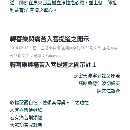
遂 師佛在馬來西亞樹立法幢之心願，並上慰 師祖
利益南洋 有情之聖心。
轉喜樂與痛苦入菩提道之開示
/
2016-02-17
在：
金剛乘季刊
,
金剛乘季刊51-60期文章
,
金剛乘季
/
刊58期文章
通過：
vajrayana
轉喜樂與痛苦入菩提道之開示註１
芝密天沛寧瑪註２原著
諸咕桑德仁波切譯英
陳文仁譯漢
敬禮聖觀自在，憶想其傳誦人口之功德：
人有喜樂便歡欣
若有痛苦則煩惱
大悲功德成就者－