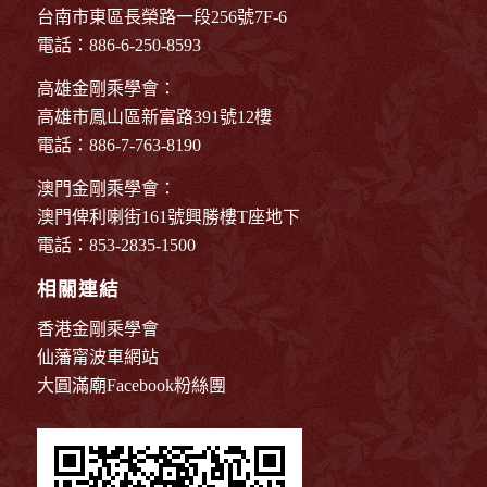
台南市東區長榮路一段256號7F-6
電話：886-6-250-8593
高雄金剛乘學會：
高雄市鳳山區新富路391號12樓
電話：886-7-763-8190
澳門金剛乘學會：
澳門俾利喇街161號興勝樓T座地下
電話：853-2835-1500
相關連結
香港金剛乘學會
仙藩甯波車網站
大圓滿廟Facebook粉絲團