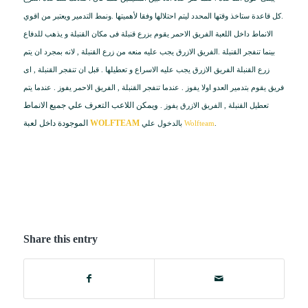
.كل قاعدة ستاخذ وقتها المحدد ليتم احتلالها وفقا لأهميتها .ونمط التدمير ويعتبر من اقوي
الانماط داخل اللعبة الفريق الاحمر يقوم بزرع قنبلة فى مكان القنبلة و يذهب للدفاع
بينما تنفجر القنبلة .الفريق الازرق يجب عليه منعه من زرع القنبلة , لانه بمجرد ان يتم
زرع القنبلة الفريق الازرق يجب عليه الاسراع و تعطيلها . قبل ان تنفجر القنبلة , اى
فريق يقوم بتدمير العدو اولا يفوز . عندما تنفجر القنبلة , الفريق الاحمر يفوز . عندما يتم
ويمكن اللاعب التعرف علي جميع الانماط
تعطيل القنبلة , الفريق الازرق يفوز .
WOLFTEAM
الموجودة داخل لعبة
.
Wolfteam
بالدخول علي
Share this entry