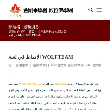
部落格 - 最新消息
您現在的位置：
首頁
/
金剛乘季刊51-60期文章
/
الانماط في لعبة WOLFTEAM
الانماط في لعبة WOLFTEAM
在：
金剛乘季刊
,
金剛乘季刊51-60期文章
,
金剛乘季刊51-60期文章
/
في الشرط الاوسط لان يوجد
online game
من اقوي
الالعاب
WOLFTEAM
تعتبر لعبة
بها العديد من الانماط المختلفة التي تستطيع اللاعب من خلالها التمتع باللعبة ومن اقوي
الانماط الموجودة نمط الاحتلال سيكون هناك 5 قواعد فى الخريطة , فأى من الفرق
يحتل كل او غالبية القواعد فى الوقت المحدد يفوز . زعيم القاعدة يتغير بينما اللاعب
يبقى حول القاعدة . كلما كثر عدد اللاعبين المقيمين كلما كان احتلالك للقاعدة اسرع