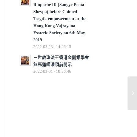
Rinpoche III (Sangye Pema
Sheypa) before Chimed
Tsogtik empowerment at the
Hong Kong Vajrayana
Esoteric Society on 6th May
2019
2022-03-23 - 14:46:15
三世敦珠法王香港金剛乘學會
無死蓮師灌頂前開示
2022-03-01 - 10:26:46
談