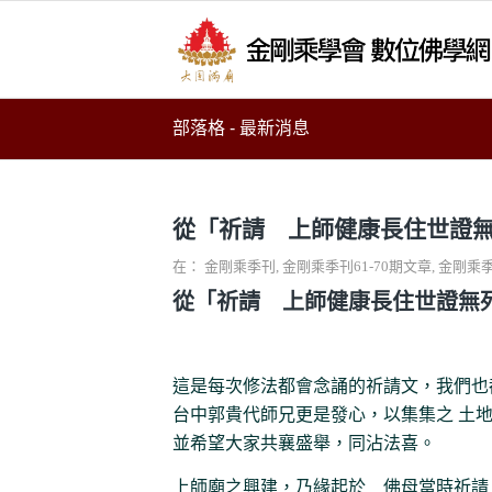
部落格 - 最新消息
從「祈請 上師健康長住世證
在：
金剛乘季刊
,
金剛乘季刊61-70期文章
,
金剛乘季
從「祈請 上師健康長住世證無
這是每次修法都會念誦的祈請文，我們也
台中郭貴代師兄更是發心，以集集之 土
並希望大家共襄盛舉，同沾法喜。
上師廟之興建，乃緣起於 佛母當時祈請