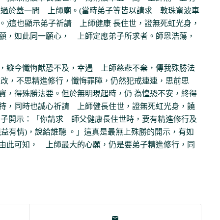
莫過於蓋一間 上師廟。(當時弟子等皆以請求 敦珠甯波車
。)這也顯示弟子祈請 上師健康 長住世，證無死虹光身，
願，如此同一願心， 上師定應弟子所求者。師恩浩蕩，
，縱今懺悔猷恐不及，幸遇 上師慈悲不棄，傳我殊勝法
難改，不思精進修行，懺悔罪障，仍然犯戒連連，思前思
寶，得殊勝法要。但於無明現起時，仍 為惶恐不安，終得
持，同時也誠心祈請 上師健長住世，證無死虹光身，饒
弟子開示：「你請求 師父健康長住世時，要有精進修行及
益有情)，說給誰聽 。」這真是最無上殊勝的開示，有如
由此可知， 上師最大的心願，仍是要弟子精進修行，同