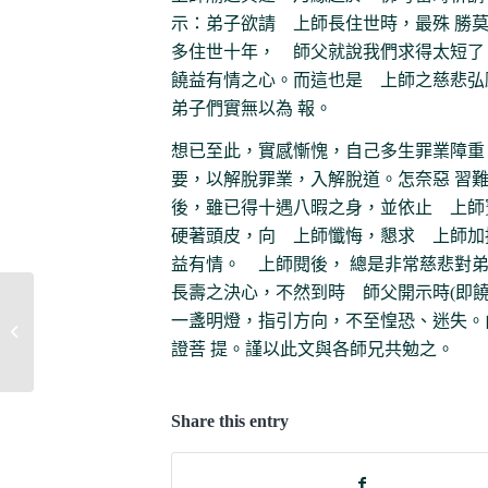
示：弟子欲請 上師長住世時，最殊 勝
多住世十年， 師父就說我們求得太短了
饒益有情之心。而這也是 上師之慈悲弘
弟子們實無以為 報。
想已至此，實感慚愧，自己多生罪業障重
要，以解脫罪業，入解脫道。怎奈惡 習
後，雖已得十遇八暇之身，並依止 上師
硬著頭皮，向 上師懺悔，懇求 上師加
益有情。 上師閱後， 總是非常慈悲對
長壽之決心，不然到時 師父開示時(即饒
一盞明燈，指引方向，不至惶恐、迷失。
密咒道十基礎及甚深口訣乘教授答問
(三)
證菩 提。謹以此文與各師兄共勉之。
Share this entry