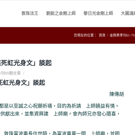
敦珠法王
劉銳之金剛上師
黎日光金剛上師
大圓滿
您現在的位置：
首頁
/
金剛乘季刊61-7
無死虹光身文」談起
/
刊69期文章
死虹光身文」談起
陳傳胡
都是以至誠之心祝願祈禱，目的為祈請 上師饒益有情。
地供獻出來，並集資興建 上師廟。會內師兄亦發心隨喜，
 敦珠甯波車長住世時，為甯波車蓋一間 上師廟，並明