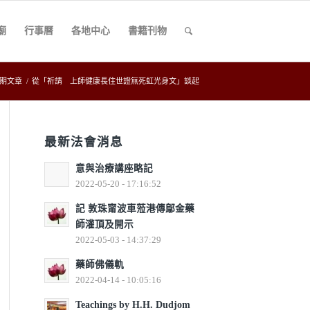
廟
行事曆
各地中心
書籍刊物
0期文章
/
從「祈請 上師健康長住世證無死虹光身文」談起
最新法會消息
意與治療講座略記
2022-05-20 - 17:16:52
記 敦珠甯波車蒞港傳鄔金藥
師灌頂及開示
2022-05-03 - 14:37:29
藥師佛儀軌
2022-04-14 - 10:05:16
Teachings by H.H. Dudjom