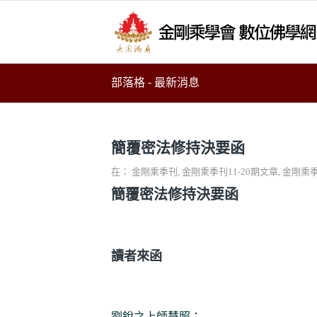
部落格 - 最新消息
簡覆密法修持決要函
在：
金剛乘季刊
,
金剛乘季刊11-20期文章
,
金剛乘季
簡覆密法修持決要函
讀者來函
劉銳之上師慧照：