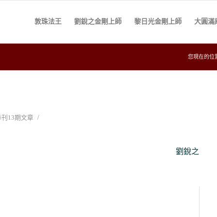
敦珠法王
劉銳之金剛上師
黎日光金剛上師
大圓滿
您現在的位
/
刊13期文章
劉銳之