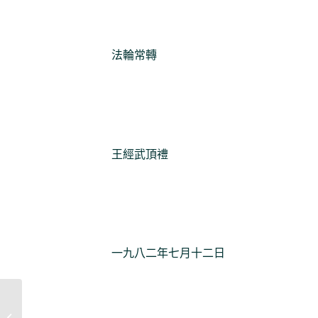
法輪常轉
王經武頂禮
一九八二年七月十二日
節錄印度佛教使之神通（五）