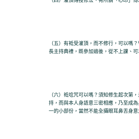
（四）灌頂傳授修法、有所謂「心印」傅
（五）有祗受灌頂，而不修行，可以嗎？
長主持典禮，既參加過後，從不上課、可
（六）祗唸咒可以嗎？須知修生起次第，
持，而與本人身語意三密相應，乃至成為
一的小部份，當然不能全攝眼耳鼻舌身意