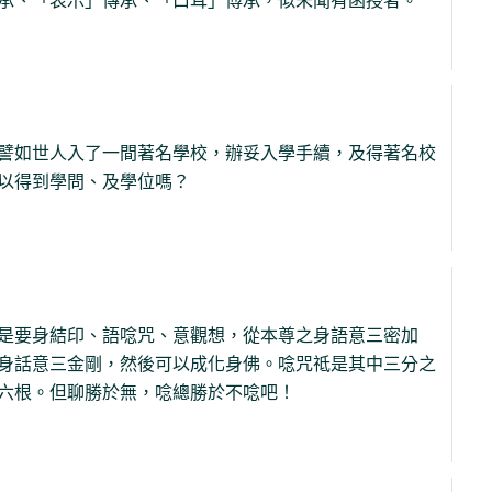
承、「表示」傳承、「口耳」傅承，似未聞有函授者。
譬如世人入了一間著名學校，辦妥入學手續，及得著名校
以得到學問、及學位嗎？
是要身結印、語唸咒、意觀想，從本尊之身語意三密加
身話意三金剛，然後可以成化身佛。唸咒祗是其中三分之
六根。但聊勝於無，唸總勝於不唸吧！