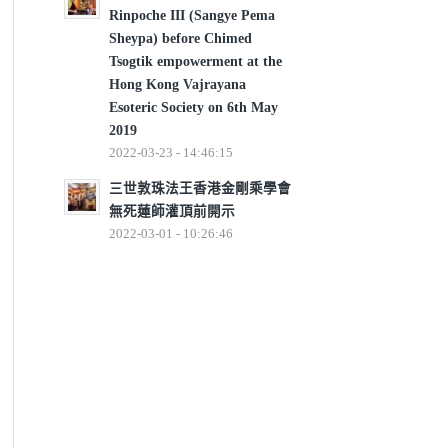
Rinpoche III (Sangye Pema
Sheypa) before Chimed
Tsogtik empowerment at the
Hong Kong Vajrayana
Esoteric Society on 6th May
2019
2022-03-23 - 14:46:15
三世敦珠法王香港金剛乘學會
無死蓮師灌頂前開示
2022-03-01 - 10:26:46