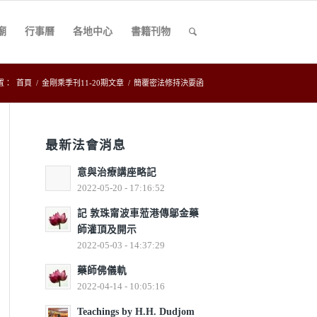
廟
行事曆
各地中心
書籍刊物
置：
首頁
/
金剛乘季刊11-20期文章
/
簡覆密法修持決要函
最新法會消息
意與治療講座略記
2022-05-20 - 17:16:52
記 敦珠甯波車蒞港傳鄔金藥
師灌頂及開示
2022-05-03 - 14:37:29
藥師佛儀軌
2022-04-14 - 10:05:16
Teachings by H.H. Dudjom