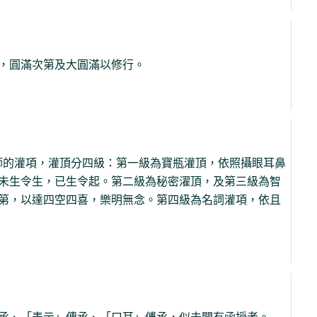
，圓滿次第及大圓滿以修行。
師的灌項，灌頂分四級：第一級為寶瓶灌頂，依照攝眼耳鼻
未生令生，已生令起。第二級為秘密濯頂，及第三級為智
第，以達四空四喜，樂明無念。第四級為名詞灌項，依且