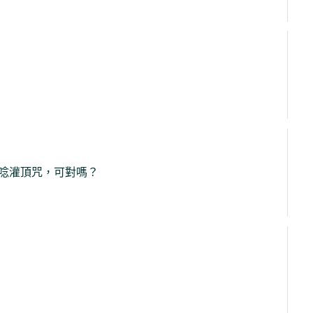
唸灌頂咒，可對嗎？