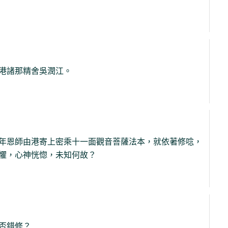
港諸那精舍吳潤江。
年恩師由港寄上密乘十一面觀音菩薩法本，就依著修唸，
懼，心神恍惚，未知何故？
否錯修？